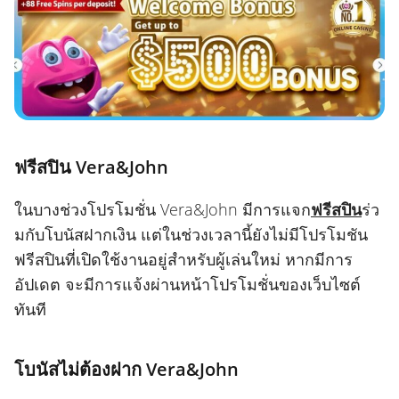
ฟรีสปิน Vera&John
ในบางช่วงโปรโมชั่น Vera&John มีการแจก
ฟรีสปิน
ร่ว
มกับโบนัสฝากเงิน แต่ในช่วงเวลานี้ยังไม่มีโปรโมชัน
ฟรีสปินที่เปิดใช้งานอยู่สำหรับผู้เล่นใหม่ หากมีการ
อัปเดต จะมีการแจ้งผ่านหน้าโปรโมชั่นของเว็บไซต์
ทันที
โบนัสไม่ต้องฝาก Vera&John