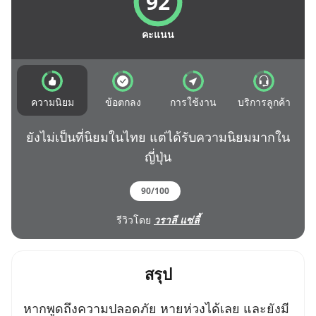
92
คะแนน
ความนิยม
ข้อตกลง
การใช้งาน
บริการลูกค้า
ยังไม่เป็นที่นิยมในไทย แต่ได้รับความนิยมมากใน
ญี่ปุ่น
90/100
รีวิวโดย
วราลี แซ่ลี้
สรุป
หากพูดถึงความปลอดภัย หายห่วงได้เลย และยังมี