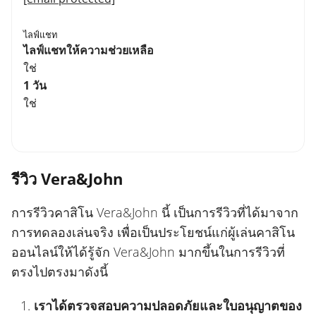
ไลฟ์แชท
ไลฟ์แชทให้ความช่วยเหลือ
ใช่
1 วัน
ใช่
รีวิว Vera&John
การรีวิวคาสิโน Vera&John นี้ เป็นการรีวิวที่ได้มาจาก
การทดลองเล่นจริง เพื่อเป็นประโยชน์แก่ผู้เล่นคาสิโน
ออนไลน์ให้ได้รู้จัก Vera&John มากขึ้นในการรีวิวที่
ตรงไปตรงมาดังนี้
เราได้ตรวจสอบความปลอดภัยและใบอนุญาตของ