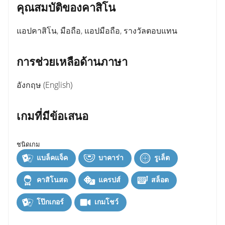
คุณสมบัติของคาสิโน
แอปคาสิโน, มือถือ, แอปมือถือ, รางวัลตอบแทน
การช่วยเหลือด้านภาษา
อังกฤษ (English)
เกมที่มีข้อเสนอ
ชนิดเกม
แบล็คแจ็ค
บาคาร่า
รูเล็ต
คาสิโนสด
แครปส์
สล็อต
โป๊กเกอร์
เกมโชว์