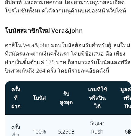
สัปดาห์ และตามเทศกาล โดยสามารถดูรายละเอียด
โปรโมชั่นทั้งหมดได้จากเมนูด้านบนของหน้าเว็บไซต์
โบนัสสมาชิกใหม่ Vera&John
คาสิโน Vera&John มอบโบนัสต้อนรับสำหรับผู้เล่นใหม่
ที่สมัครและฝากเงินครั้งแรก โดยมีข้อเสนอ คือ เพียง
ฝากเงินขั้นต่ำแค่ 175 บาท ก็สามารถรับโบนัสและฟรีส
ปินรวมกันถึง 264 ครั้ง โดยมีรายละเอียดดังนี้
ครั้ง
เกมที่ใช้
มูลค่า/
รับ
ที่
โบนัส
ฟรีสปิน
ฟรีส
สูงสุด
ฝาก
ได้
ปิน
Sugar
ครั้ง
100%
5,250฿
Rush
6฿
ที่ 1