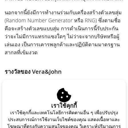
นอกจากนี้ยังมีการทำงานร่วมกับเครื่องสร้างตัวเลขสุ่ม
(Random Number Generator หรือ RNG) ซึ่งตามชื่อ
คือจะสร้างตัวเลขแบบสุ่ม การดำเนินการนี้รับประกัน
ว่าจะไม่มีการแทรกแซงใดๆ ไม่ว่าจะจากบริษัทหรือผู้
เล่นเอง เป็นการเคารพลูกค้าและปฏิบัติตามมาตรฐาน
สากลที่เข้มงวด
รางวัลของ Vera&John
แม้ว่า Vera&John จะยังไม่เคยได้รับรางวัลจากเวทีคา
สิโนระดับโลกอย่าง EGR หรือ IGA แต่ความนิยมและ
ความพึงพอใจจากผู้เล่นจำนวนมากโดยเฉพาะในญี่ปุ่น
เราใช้คุกกี้
และยุโรป ก็สะท้อนถึงคุณภาพของแพลตฟอร์มได้เป็น
เราใช้คุกกี้และเทคโนโลยีการติดตามอื่น ๆ เพื่อปรับปรุง
อย่างดี
ประสบการณ์การใช้งานเว็บไซต์ของคุณ แสดงเนื้อหาและ
โฆษณาที่ตรงกับความสนใจของคุณ วิเคราะห์ปริมาณการ