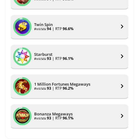
Twin Spin
คะแนน
94
| RTP
96.6%
Starburst
คะแนน
93
| RTP
96.1%
1 Million Fortunes Megaways
คะแนน
93
| RTP
96.2%
Bonanza Megaways
คะแนน
93
| RTP
96.1%