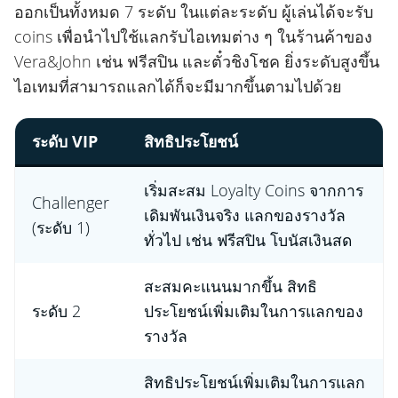
ออกเป็นทั้งหมด 7 ระดับ ในแต่ละระดับ ผู้เล่นได้จะรับ
coins เพื่อนำไปใช้แลกรับไอเทมต่าง ๆ ในร้านค้าของ
Vera&John เช่น ฟรีสปิน และตั๋วชิงโชค ยิ่งระดับสูงขึ้น
ไอเทมที่สามารถแลกได้ก็จะมีมากขึ้นตามไปด้วย
ระดับ VIP
สิทธิประโยชน์
เริ่มสะสม Loyalty Coins จากการ
Challenger
เดิมพันเงินจริง แลกของรางวัล
(ระดับ 1)
ทั่วไป เช่น ฟรีสปิน โบนัสเงินสด
สะสมคะแนนมากขึ้น สิทธิ
ระดับ 2
ประโยชน์เพิ่มเติมในการแลกของ
รางวัล
สิทธิประโยชน์เพิ่มเติมในการแลก