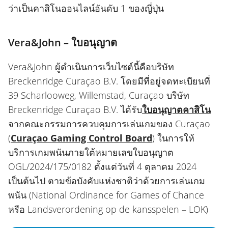
ว่าเป็นคาสิโนออนไลน์อันดับ 1 ของญี่ปุ่น
Vera&John – ใบอนุญาต
Vera&John ผู้ดำเนินการเว็บไซต์นี้คือบริษัท
Breckenridge Curaçao B.V. โดยมีที่อยู่จดทะเบียนที่
39 Scharlooweg, Willemstad, Curaçao บริษัท
Breckenridge Curaçao B.V. ได้รับ
ใบอนุญาตคาสิโน
จากคณะกรรมการควบคุมการเล่นเกมของ Curaçao
(
Curaçao Gaming Control Board
) ในการให้
บริการเกมพนันภายใต้หมายเลขใบอนุญาต
OGL/2024/175/0182 ตั้งแต่วันที่ 4 ตุลาคม 2024
เป็นต้นไป ตามข้อบังคับแห่งชาติว่าด้วยการเล่นเกม
พนัน (National Ordinance for Games of Chance
หรือ Landsverordening op de kansspelen – LOK)