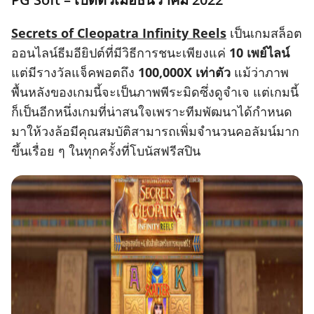
Secrets of Cleopatra Infinity Reels
เป็นเกมสล็อต
ออนไลน์ธีมอียิปต์ที่มีวิธีการชนะเพียงแค่
10 เพย์ไลน์
แต่มีรางวัลแจ็คพอตถึง
100,000X เท่าตัว
แม้ว่าภาพ
พื้นหลังของเกมนี้จะเป็นภาพพีระมิดซึ่งดูจำเจ แต่เกมนี้
ก็เป็นอีกหนึ่งเกมที่น่าสนใจเพราะทีมพัฒนาได้กำหนด
มาให้วงล้อมีคุณสมบัติสามารถเพิ่มจำนวนคอลัมน์มาก
ขึ้นเรื่อย ๆ ในทุกครั้งที่โบนัสฟรีสปิน