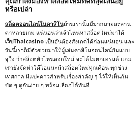
คุณกำลังมองหาสล็อตใหม่ที่ดีที่สุดเล่นอยู่
หรือเปล่า
สล็อตออนไลน์ในคาสิโน
บ้านเรานั้นมีมากมายละลาน
ตาหลายเกม แน่นอนว่าเจ้าไหนหาสล็อตใหม่มาได้
เว็บThaicasino
เป็นอันต้องสังเกตได้ก่อนแน่นอน และ
วันนี้เราก็มีตัวช่วยมาให้ผู้เล่นคาสิโนออนไลน์กันแบบ
จุใจ ว่าสล็อตตัวไหนออกใหม่ จะได้ไม่ตกเทรนด์ แถม
เรายังจัดทำวีดีโอแนะนำสล็อตใหม่ทุกเดือน ทุกช่วง
เทศกาล มีแปะดาวสำหรับเรื่องสำคัญ ๆ ไว้ให้เห็นกัน
ชัด ๆ ดูกันง่าย ๆ พร้อมเลือกได้ทันที