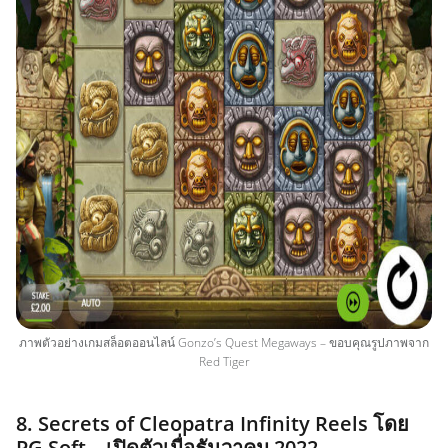
ภาพตัวอย่างเกมสล็อตออนไลน์ Gonzo’s Quest Megaways – ขอบคุณรูปภาพจาก
Red Tiger
8. Secrets of Cleopatra Infinity Reels โดย
PG Soft – เปิดตัวเมื่อธันวาคม 2022