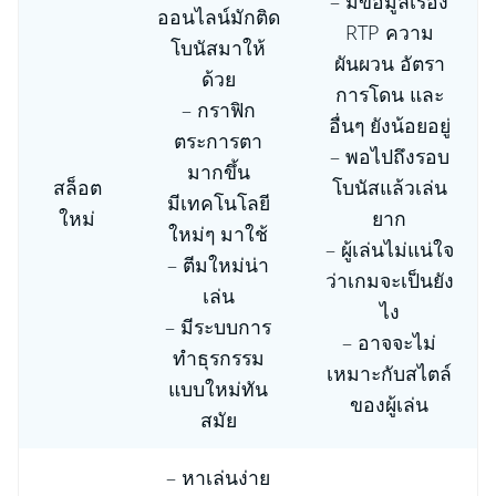
– มีข้อมูลเรื่อง
ออนไลน์มักติด
RTP ความ
โบนัสมาให้
ผันผวน อัตรา
ด้วย
การโดน และ
– กราฟิก
อื่นๆ ยังน้อยอยู่
ตระการตา
– พอไปถึงรอบ
มากขึ้น
สล็อต
โบนัสแล้วเล่น
มีเทคโนโลยี
ใหม่
ยาก
ใหม่ๆ มาใช้
– ผู้เล่นไม่แน่ใจ
– ตีมใหม่น่า
ว่าเกมจะเป็นยัง
เล่น
ไง
– มีระบบการ
– อาจจะไม่
ทำธุรกรรม
เหมาะกับสไตล์
แบบใหม่ทัน
ของผู้เล่น
สมัย
– หาเล่นง่าย