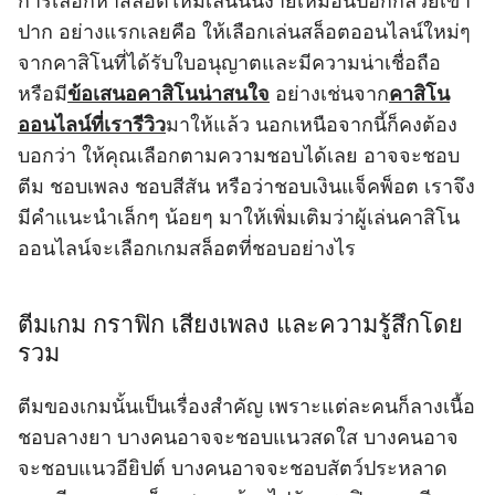
การเลือกหาสล็อตใหม่เล่นนั้นง่ายเหมือนปอกกล้วยเข้า
ปาก อย่างแรกเลยคือ ให้เลือกเล่นสล็อตออนไลน์ใหม่ๆ
จากคาสิโนที่ได้รับใบอนุญาตและมีความน่าเชื่อถือ
หรือมี
ข้อเสนอคาสิโนน่าสนใจ
อย่างเช่นจาก
คาสิโน
ออนไลน์ที่เรารีวิว
มาให้แล้ว นอกเหนือจากนี้ก็คงต้อง
บอกว่า ให้คุณเลือกตามความชอบได้เลย อาจจะชอบ
ตีม ชอบเพลง ชอบสีสัน หรือว่าชอบเงินแจ็คพ็อต เราจึง
มีคำแนะนำเล็กๆ น้อยๆ มาให้เพิ่มเติมว่าผู้เล่นคาสิโน
ออนไลน์จะเลือกเกมสล็อตที่ชอบอย่างไร
ตีมเกม กราฟิก เสียงเพลง และความรู้สึกโดย
รวม
ตีมของเกมนั้นเป็นเรื่องสำคัญ เพราะแต่ละคนก็ลางเนื้อ
ชอบลางยา บางคนอาจจะชอบแนวสดใส บางคนอาจ
จะชอบแนวอียิปต์ บางคนอาจจะชอบสัตว์ประหลาด