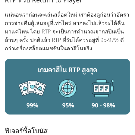
แน่นอนว่าก่อนจะเล่นสล็อตใหม่ เราต้องดูก่อนว่าอัตรา
การจ่ายคืนผู้เล่นอยู่ที่เท่าไหร่ หากลงไปแล้วจะได้คืน
มาแค่ไหน โดย RTP จะเป็นการคำนวณจากสปินเป็น
ล้านๆ ครั้ง ปกติแล้ว RTP ที่รับได้ควรอยู่ที่ 95-97% ดี
กว่าเครื่องสล็อตแมชชีนในคาสิโนจริง
ฟีเจอร์ซื้อโบนัส