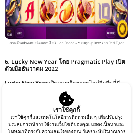
ภาพตัวอย่างเกมสล็อตออนไลน์ Lion Dance – ขอบคุณรูปภาพจาก Red Tiger
6. Lucky New Year โดย Pragmatic Play เปิด
ตัวเมื่อธันวาคม 2022
Lucky New Year
เป็นเกมสล็อตออนไลน์ธีมจีนที่มี
รางวัลแจ็คพอต
2,500X เท่าตัว
แต่มีความผันผวนระดับ
กลาง มีภาพพื้นหลังเป็นพระราชวังจีนที่กำลังมีการจุด
พลุเฉลิมฉลองเทศกาลวันปีใหม่และอีกหนึ่งสิ่งที่น่า
เราใช้คุกกี้
สนใจคือสัญลักษณ์รูปสุนัขสีทองที่มีการเคลื่อนไหวใน
เราใช้คุกกี้และเทคโนโลยีการติดตามอื่น ๆ เพื่อปรับปรุง
ทุก ๆ ครั้งที่มีการชนะเงินรางวัลและแถบด้านบนที่
ประสบการณ์การใช้งานเว็บไซต์ของคุณ แสดงเนื้อหาและ
โฆษณาที่ตรงกับความสนใจของคุณ วิเคราะห์ปริมาณการ
แสดง
รางวัลแจ็คพอต 3 ระดับ