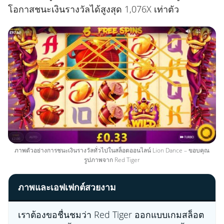
โอกาสชนะเงินรางวัลได้สูงสุด 1,076X เท่าตัว
ภาพตัวอย่างการชนะเงินรางวัลทั่วไปในสล็อตออนไลน์ Lion Dance – ขอบคุณ
รูปภาพจาก Red Tiger
ภาพและเอฟเฟกต์สวยงาม
เราต้องขอชื่นชมว่า Red Tiger ออกแบบเกมสล็อต