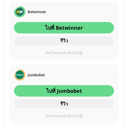
Betwinner
ไปที่ Betwinner
รีวิว
ข้อกำหนดและเงื่อนไข
Jumbobet
ไปที่ Jumbobet
รีวิว
ข้อกำหนดและเงื่อนไข