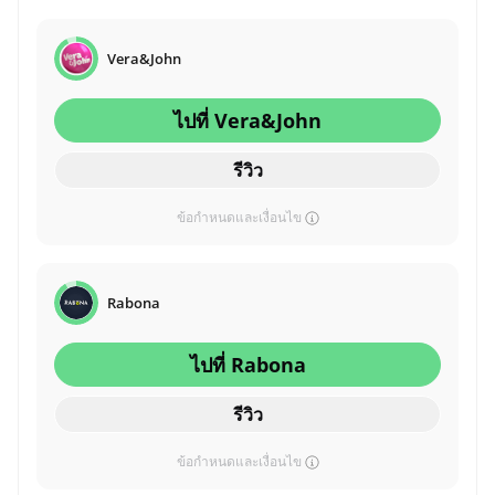
Vera&John
ไปที่ Vera&John
รีวิว
ข้อกำหนดและเงื่อนไข
Rabona
ไปที่ Rabona
รีวิว
ข้อกำหนดและเงื่อนไข