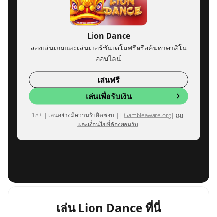
Lion Dance
ลองเล่นเกมและเล่นเวอร์ชันเดโมฟรีหรือค้นหาคาสิโน
ออนไลน์
เล่นฟรี
เล่นเพื่อรับเงิน
18+ | เล่นอย่างมีความรับผิดชอบ ||
Gambleaware.org
|
กฏ
และเงื่อนไขที่ต้องยอมรับ
เล่น Lion Dance ที่นี่