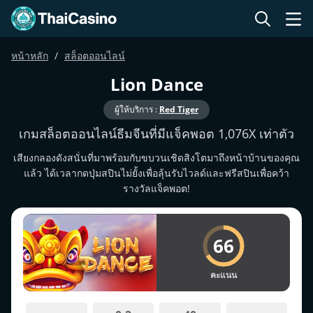
หน้าหลัก
สล็อตออนไลน์
Lion Dance
ผู้ให้บริการ :
Red Tiger
เกมสล็อตออนไลน์ธีมจีนที่มีแจ็คพอต 1,076X เท่าตัว
เสียงกลองดังสนั่นที่มาพร้อมกับขบวนเชิดสิงโตมาถึงหน้าบ้านของคุณ
แล้ว ได้เวลากดปุ่มสปินไม่ยั้งเพื่อลุ้นรับไวลด์และฟรีสปินเพื่อคว้า
รางวัลแจ็คพอต!
66
คะแนน