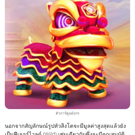
ตัวการ์ตูนมังกร
นอกจากสัญลักษณ์รูปหัวสิงโตจะมีมูลค่าสูงสุดแล้วยัง
เป็นฟีเจอร์ไวลด์ (Wild) เช่นเดียวกันซึ่งจะมีคุณสมบัติ