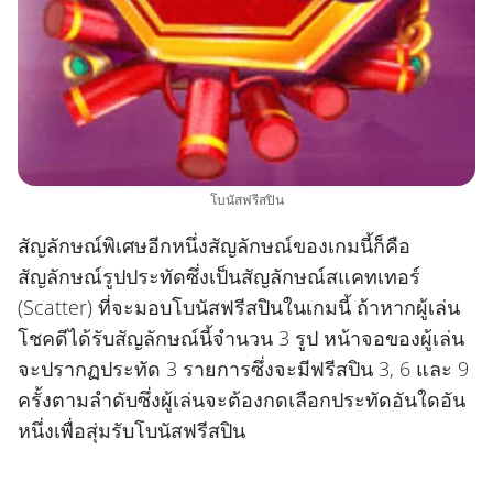
โบนัสฟรีสปิน
สัญลักษณ์พิเศษอีกหนึ่งสัญลักษณ์ของเกมนี้ก็คือ
สัญลักษณ์รูปประทัดซึ่งเป็นสัญลักษณ์สแคทเทอร์
(Scatter) ที่จะมอบโบนัสฟรีสปินในเกมนี้ ถ้าหากผู้เล่น
โชคดีได้รับสัญลักษณ์นี้จำนวน 3 รูป หน้าจอของผู้เล่น
จะปรากฏประทัด 3 รายการซึ่งจะมีฟรีสปิน 3, 6 และ 9
ครั้งตามลำดับซึ่งผู้เล่นจะต้องกดเลือกประทัดอันใดอัน
หนึ่งเพื่อสุ่มรับโบนัสฟรีสปิน