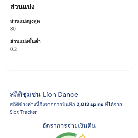
ส่วนแบ่ง
ส่วนแบ่งสูงสุด
80
ส่วนแบ่งขั้นต่ำ
0.2
สถิติชุมชน Lion Dance
สถิติข้างล่างนี้อิงจากการบันทึก
2,013 spins
ที่ได้จาก
Slot Tracker
อัตราการจ่ายเงินคืน