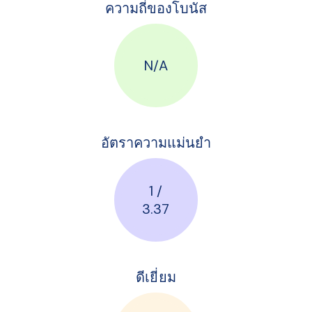
ความถี่ของโบนัส
N/A
อัตราความแม่นยำ
1 /
3.37
ดีเยี่ยม