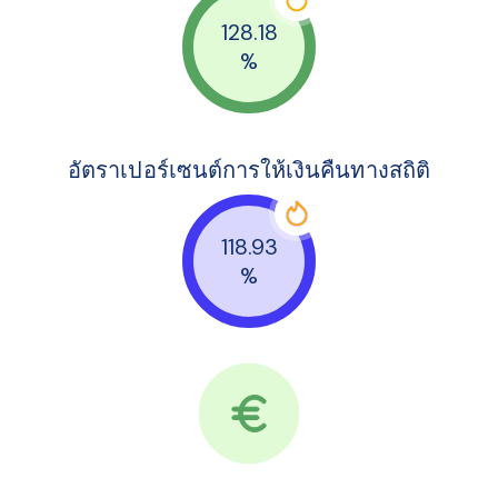
128.18
%
อัตราเปอร์เซนต์การให้เงินคืนทางสถิติ
118.93
%