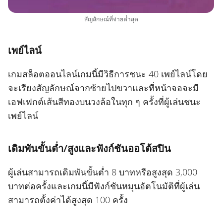
สัญลักษณ์ที่จ่ายต่ำสุด
เพย์ไลน์
เกมสล็อตออนไลน์เกมนี้มีวิธีการชนะ 40 เพย์ไลน์โดย
จะเรียงสัญลักษณ์จากซ้ายไปขวาและที่หน้าจอจะมี
เอฟเฟกต์เส้นสีทองบนวงล้อในทุก ๆ ครั้งที่ผู้เล่นชนะ
เพย์ไลน์
เดิมพันขั้นต่ำ/สูงและฟังก์ชันออโต้สปิน
ผู้เล่นสามารถเดิมพันขั้นต่ำ 8 บาทหรือสูงสุด 3,000
บาทต่อครั้งและเกมนี้มีฟังก์ชันหมุนอัตโนมัติที่ผู้เล่น
สามารถตั้งค่าได้สูงสุด 100 ครั้ง