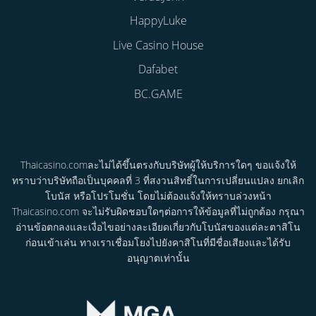
HappyLuke
Live Casino House
Dafabet
BC.GAME
Thaicasino.comละไม่ได้ขึ้นตรงกับบริษัทผู้ให้บริการใดๆ ขอแจ้งให้
ทราบว่าบริษัทถือเป็นบุคคลที่ 3 ที่สงวนสิทธิ์ในการเปลี่ยนแปลง ยกเลิก
โบนัส หรือโปรโมชั่น โดยไม่ต้องแจ้งให้ทราบล่วงหน้า
Thaicasino.com จะไม่รับผิดชอบใดๆต่อการให้ข้อมูลที่ไม่ถูกต้อง กรุณา
อ่านข้อตกลงและเงื่อไขอย่างละเอียดเกี่ยวกับโบนัสของแต่ละตาสิโน
ก่อนเข้าเล่น ทางเราเชื่อมโยงไปยังคาสิโนที่มีชื่อเสียงและได้รับ
อนุญาตเท่านั้น