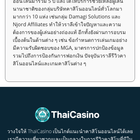
ออนไลน์มาร่วม 5 ปี และได้ให้บริการช่วยเหลือผู้เล่น
นานาชาติของกลุ่มบริษัทคาสิโนออนไลน์ทั่วโลกมา
มากกว่า 10 แห่ง เช่นกลุ่ม Damagi Solutions และ
Njord Affiliates ทำให้วราลีเข้าใจปัญหาและความ
ต้องการของผู้เล่นอย่างถ่องแท้ อีกทั้งยังผ่านการอบรม
เบื้องต้นในด้านต่าง ๆ เช่น ข้อกำหนดการเล่นเกมอย่าง
มีความรับผิดชอบของ MGA, มาตรการปกป้องข้อมูล
รวมไปถึงการป้องกันการฟอกเงิน ปัจจุบันวราลีรีวิวคา
สิโนออนไลน์และเกมคาสิโนต่าง ๆ
วางใจให้ ThaiCasino เป็นไกด์แนะนำคาสิโนออนไลน์ได้เลย
เรามีความเชี่ยวชาญและเป็นกลางในการรีวิวคาสิโนที่มีใบ