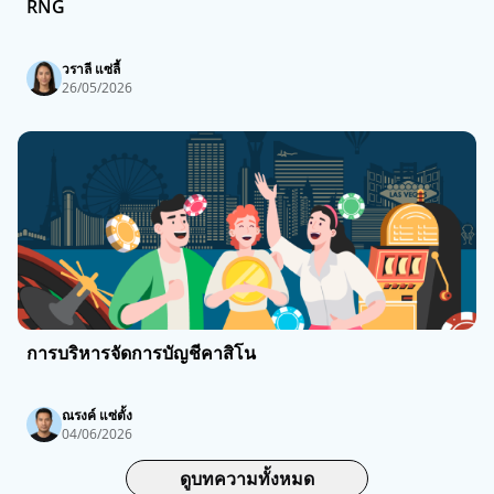
RNG
วราลี แซ่ลี้
26/05/2026
การบริหารจัดการบัญชีคาสิโน
ณรงค์ แซ่ตั้ง
04/06/2026
ดูบทความทั้งหมด