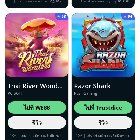
||
Gambleaware.org
|
กฏและ
||
Gambleaware.org
| ผู้เล่นใหม่
เงื่อนไขที่ต้องยอมรับ
เท่านั้น โบนัสจับคู่ 100% สูงสุด
5,000 บาท เฉพาะเกมสล็อตเท่านั้น
68
94
ข้อกำหนดการเดิมพัน 20x โบนัสมี
ผลใช้ได้ตั้งแต่ 30 วันนับจากวันที่
ออก|
กฏและเงื่อนไขที่ต้องยอมรับ
Thai River Wonders
Razor Shark
PG SOFT
Push Gaming
ไปที่ WE88
ไปที่ Trustdice
รีวิว
รีวิว
18+ | เล่นอย่างมีความรับผิดชอบ
18+ | เล่นอย่างมีความรับผิดชอบ