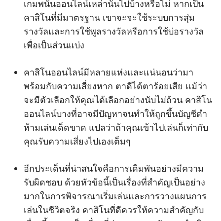
เกมพนันออนไลน์เหล่านั้นไปบ้างหรือไม่ หากเป็น
คาสิโนที่มีมาตรฐาน เขาจะจะใช้ระบบการสุ่ม
รางวัลและการใช้พูลรางวัลหรือการใช้บ่อรางวัล
เพื่อเป็นส่วนแบ่ง
คาสิโนออนไลน์มีหลายแห่งและแน่นอนว่ามา
พร้อมกับความเสี่ยงหาก ตาดีได้ตาร้อยเสีย แม้ว่า
จะมีตัวเลือกให้คุณได้เลือกอย่างนับไม่ถ้วน คาสิโน
ออนไลน์บางที่อาจมีปัญหาจนทำให้ถูกขึ้นบัญชีดำ
ห้ามเล่นเด็ดขาด แปลว่าถ้าคุณเข้าไปเล่นก็เท่ากับ
คุณรับความเสี่ยงไปเองเต็มๆ
อีกประเด็นที่น่าสนใจคือการเดิมพันอย่างมีความ
รับผิดชอบ ด้วยหัวข้อนี้เป็นเรื่องที่สำคัญเป็นอย่าง
มากในการพิจารณาเริ่มเล่นและการวางแผนการ
เล่นในชีวิตจริง คาสิโนที่ดีควรให้ความสำคัญกับ