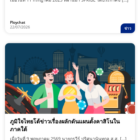
Ploychat
22/07/2026
ข่าว
ภูมิใจไทยโต้ข่าวเรื่องผลักดันแผนตั้งคาสิโนใน
ภาคใต้
เมื่อวันที่ 9 พฤษภาคม 2569 นายกรวีร์ ปริศนานันทกุล ส.ส. […]