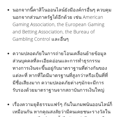
นอกจากนี้คาสิโนออนไลน์ยังมีองค์กรอื่นๆ ควบคุม
นอกจากส่วนภาครัฐได้อีกด้วย เช่น American
Gaming Association, the European Gaming
and Betting Association, the Bureau of
Gambling Control และอื่นๆ
ความปลอดภัยในการถ่ายโอนเคลื่อนย้ายข้อมูล
ส่วนบุคคลที่ละเอียดอ่อนและการทำธุรกรรม
ทางการเงินจะขึ้นอยู่กับมาตราฐานที่ต่างกันของ
แต่ละที่ หากที่ใดมีมาตรฐานที่สูงกว่าหรือเป็นที่ที่
มีชื่อเสียงมาก ความปลอดภัยต่างๆมักจะมีการ
รับรองด้วยมาตราฐานจากสถาบันการเงินใหญ่
เรื่องความยุติธรรมแฟร์ๆ กันในเกมพนันออนไลน์ก็
เหมือนกัน หากคุณสงสัยว่ามีคนเคยชนะรางวัลใน