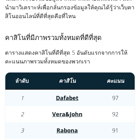
นำมาวิเคราะห์เพื่อกลั่นกรองข้อมูลให้คุณได้รู้ว่าเว็บคา
สิโนออนไลน์ที่ดีที่สุดคือที่ไหน
คาสิโนที่มีภาพรวมทั้งหมดที่ดีที่สุด
ตารางแสดงคาสิโนที่ดีที่สุด 5 อันดับแรกจากการให้
คะแนนภาพรวมทั้งหมดของพวกเรา
ลำดับ
คาสิโน
คะแนน
1
Dafabet
97
2
Vera&John
92
3
Rabona
91