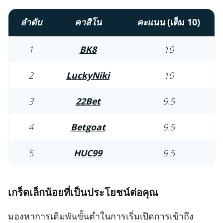
ลำดับ
คาสิโน
คะแนน
(เต็ม 10)
1
BK8
10
2
LuckyNiki
10
3
22Bet
9.5
4
Betgoat
9.5
5
HUC99
9.5
เกร็ดเล็กน้อยที่เป็นประโยชน์ต่อคุณ
มองหาการเดิมพันขั้นต่ำในการเริ่มเปิดการเข้าถึง