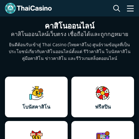
คาสิโนออนไลน์
คาสิโนออนไลน์เว็บตรง เชื่อถือได้และถูกกฎหมาย
ยินดีต้อนรับเข้าสู่ Thai Casino (ไทยคาสิโน) ศูนย์รวมข้อมูลที่เป็น
ประโยชน์เกี่ยวกับคาสิโนออนไลน์ตั้งแต่ รีวิวคาสิโน โบนัสคาสิโน
คู่มือคาสิโน ข่าวคาสิโน และรีวิวเกมสล็อตออนไลน์
โบนัสคาสิโน
ฟรีสปิน