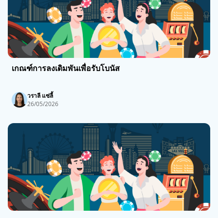
เกณฑ์การลงเดิมพันเพื่อรับโบนัส
วราลี แซ่ลี้
26/05/2026