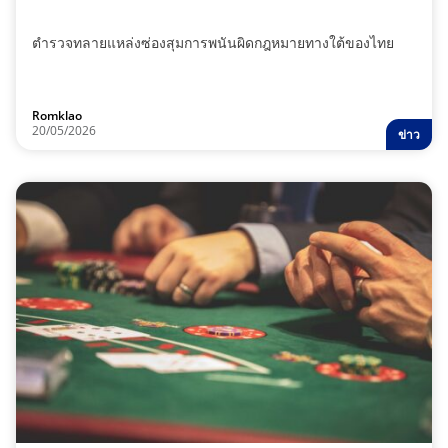
ตำรวจทลายแหล่งซ่องสุมการพนันผิดกฎหมายทางใต้ของไทย
Romklao
20/05/2026
ข่าว