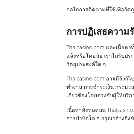
กลไกการติดตามที่ใช้เพื่อวั
การปฏิเสธความรั
Thaicasino.com และเนื้อหา
แจ้งหรือโดยนัย เราไม่รับป
วัตถุประสงค์ใด ๆ
Thaicasino.com อาจมีลิงก์ไป
ทำงาน การชำระเงิน กระบวนก
เกี่ยวข้องโดยตรงกับผู้ให้บริก
เนื้อหาทั้งหมดบน Thaicasino
การบำบัดใด ๆ กรุณาอ้างอิงข