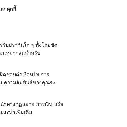
ะคุกกี้
ับประกันใด ๆ ทั้งโดยชัด
วามเหมาะสมสำหรับ
บผิดชอบต่อเงื่อนไข การ
้น ความสัมพันธ์ของคุณจะ
ำแนะนำทางกฎหมาย การเงิน หรือ
แนะนำเพิ่มเติม