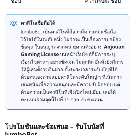
ชอบ
ความรับผิดชอบ
คาสิโนเชื่อถือได้
JumboBet เป็นคาสิโนที่ถือว่ามีความน่าเชื่อถือ
ไว้ใจได้ในระดับหนึ่ง ไม่ว่าจะเป็นเรื่องการปกป้อง
ข้อมูล ใบอนุญาตจากหน่วยงานดังอย่าง
Anjouan
Gaming License
บนหน้าเว็บไซต์ก็มีการระบุ
เงื่อนไขต่าง ๆ อย่างชัดเจน ไม่ตุกติก อีกทั้งยังมีการ
ให้ผู้เล่นตั้งวงเงินฝาก ตั้งระยะเวลาระงับบัญชีได้
ด้วยตนเองตามแบบคาสิโนระดับใหญ่ ๆ ที่เน้นการ
เล่นพนันเพื่อความสนุกและมีความรับผิดชอบ แต่
ด้วยความเป็นคาสิโนที่เพิ่งเปิดใหม่เอี่ยม เลยได้
คะแนนรวมจุดนี้ไปที่ 15 จาก 25 คะแนน
โปรโมชันและข้อเสนอ – รับโบนัสที่
JumboBet