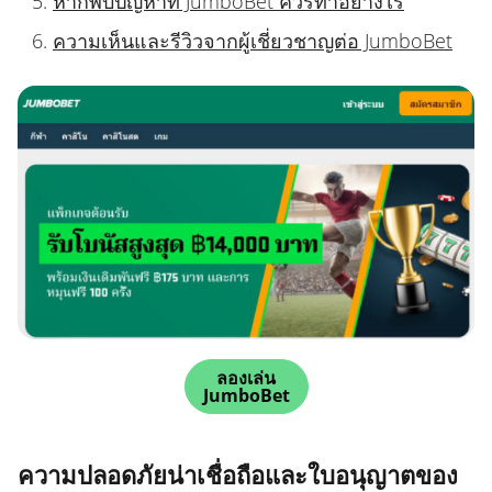
หากพบปัญหาที่ JumboBet ควรทำอย่างไร
ความเห็นและรีวิวจากผู้เชี่ยวชาญต่อ JumboBet
ลองเล่น
JumboBet
ความปลอดภัยน่าเชื่อถือและใบอนุญาตของ