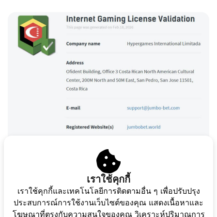
เราใช้คุกกี้
เราใช้คุกกี้และเทคโนโลยีการติดตามอื่น ๆ เพื่อปรับปรุง
ประสบการณ์การใช้งานเว็บไซต์ของคุณ แสดงเนื้อหาและ
อะไรที่ทำให้ JumboBet เป็นคาสิโนที่ปลอดภัย
โฆษณาที่ตรงกับความสนใจของคุณ วิเคราะห์ปริมาณการ