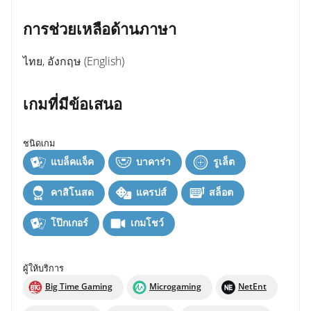
การช่วยเหลือด้านภาษา
ไทย, อังกฤษ (English)
เกมที่มีข้อเสนอ
ชนิดเกม
แบล็คแจ็ค
บาคาร่า
รูเล็ต
คาสิโนสด
แครปส์
สล็อต
โป๊กเกอร์
เกมโชว์
ผู้ให้บริการ
Big Time Gaming
Microgaming
NetEnt