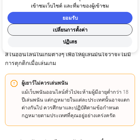
เข้าชมเว็บไซต์ และที่มาของผู้เข้าชม
JumboBet มีมาตรการเพื่อความปลอดภัยและสร้าง
ยอมรับ
ความมั่นใจให้ผู้เล่นคาสิโนในหลายด้าน ไม่ว่าจะ
เป็นการเข้ารหัส SSL มีการใช้เบอร์โทรและอีเมลเพื่อ
เปลี่ยนการตั้งค่า
ยืนยันตัวตน เพื่อให้มั่นใจว่าบัญชีของคุณปลอดภัย และ
ปฏิเสธ
มี
ระบบ RNG
ซึ่งก็คือโปรแกรมสุ่มตัวเลขสำหรับเกมคา
สิโนออนไลน์ในเกมต่างๆ เพื่อให้ผู้เล่นมั่นใจว่าจะไม่มี
การตุกติกเมื่อเล่นเกม
ผู้เยาว์ไม่ควรเล่นพนัน
แม้เว็บพนันออนไลน์ทั่วไปจะห้ามผู้มีอายุต่ำกว่า 18
ปีเล่นพนัน แต่กฎหมายในแต่ละประเทศนั้นอาจแตก
ต่างกันไป ควรศึกษาและปฏิบัติตามข้อกำหนด
กฎหมายตามประเทศที่คุณอยู่อย่างเคร่งครัด