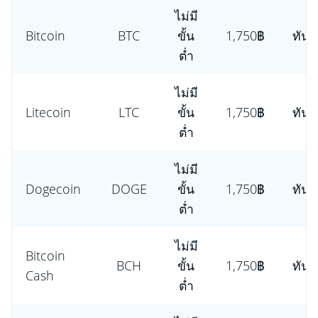
ไม่มี
Bitcoin
BTC
ขั้น
1,750฿
ทันที
ต่ำ
ไม่มี
Litecoin
LTC
ขั้น
1,750฿
ทันที
ต่ำ
ไม่มี
Dogecoin
DOGE
ขั้น
1,750฿
ทันที
ต่ำ
ไม่มี
Bitcoin
BCH
ขั้น
1,750฿
ทันที
Cash
ต่ำ