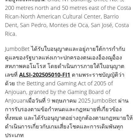
200 metres north and 50 metres east of the Costa
Rican-North American Cultural Center, Barrio
Dent, San Pedro, Montes de Oca, San José, Costa
Rica.
JumboBet ได้รับใบอนุญาตและอยู่ภายใต้การกำกับ
ดูแลของรัฐบาลแห่งเกาะปกครองตนเองอ็องฌูอ็อง
สหภาพคอโมโรส โดยดำเนินการภายใต้ใบอนุญาต
เลขที่
ALSI-202505010-FI1
ตามพระราชบัญญัติว่า
ด้วย the Betting and Gaming Act of 2005 of
Anjouan, granted by the Gaming Board of
Anjouanเมื่อวันที่ 9 พฤษภาคม 2025 JumboBet ผ่าน
การรับรองตามข้อกำหนดและกฎหมายที่เกี่ยวข้อง
ทั้งหมด และได้รับอนุญาตอย่างถูกต้องตามกฎหมายให้
ดำเนินการเกี่ยวกับเกมเสี่ยงโชคและการเดิมพันทุก
ประเภท