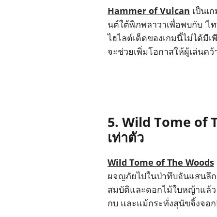
Hammer of Vulcan
เป็นเก
นต์ใต้พิภพลาวาเพื่อพบกับ ‘ไททั
ไฮไลต์เด็ดของเกมนี้ไม่ได้มีเพ
จะช่วยเพิ่มโอกาสให้ผู้เล่นคว
5. Wild Tome of 
เท่าตัว
Wild Tome of The Woods
ผจญภัยไปในป่าทึบอันแสนลึกลั
สมบัติและดอกไม้ใบหญ้าแล้ว ป่า
กบ และแม้กระทั่งสุนัขจิ้งจอก