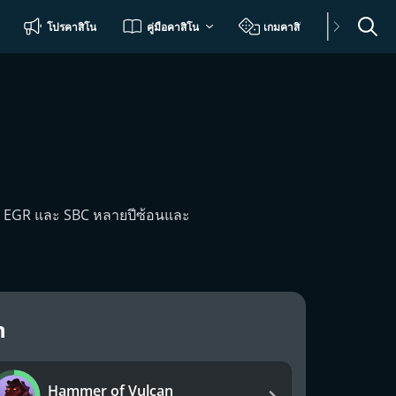
โปรคาสิโน
คู่มือคาสิโน
เกมคาสิโน
ีจาก EGR และ SBC หลายปีซ้อนและ
n
Hammer of Vulcan