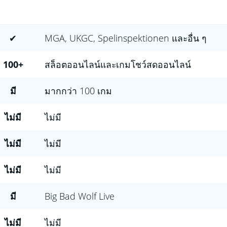
✔
MGA, UKGC, Spelinspektionen และอื่น ๆ
100+
สล็อตออนไลน์และเกมโชว์สดออนไลน์
มี
มากกว่า 100 เกม
ไม่มี
ไม่มี
ไม่มี
ไม่มี
ไม่มี
ไม่มี
มี
Big Bad Wolf Live
ไม่มี
ไม่มี