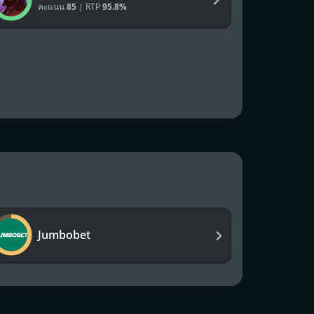
คะแนน
85
| RTP
95.8%
Jumbobet