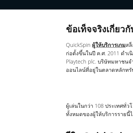
ข้อเท็จจริงเกี่ยว
QuickSpin
ผู้ให้บริการเกม
สล
ก่อตั้งขึ้นในปี ค.ศ. 2011 ดำ
Playtech plc. บริษัทมหาชนจ
ออนไลน์ที่อยู่ในตลาดหลักทร
ผู้เล่นในกว่า 108 ประเทศทั่
ทั้งหมดของผู้ให้บริการราย