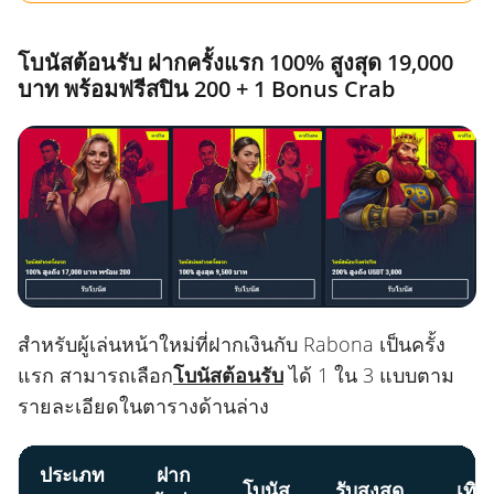
โบนัสต้อนรับ ฝากครั้งแรก 100% สูงสุด 19,000
บาท พร้อมฟรีสปิน 200 + 1 Bonus Crab
สำหรับผู้เล่นหน้าใหม่ที่ฝากเงินกับ Rabona เป็นครั้ง
แรก สามารถเลือก
โบนัสต้อนรับ
ได้ 1 ใน 3 แบบตาม
รายละเอียดในตารางด้านล่าง
ประเภท
ฝาก
โบนัส
รับสูงสุด
เทิร์