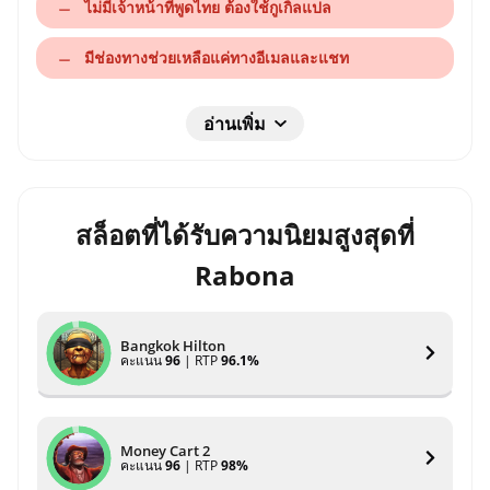
ไม่มีเจ้าหน้าที่พูดไทย ต้องใช้กูเกิ้ลแปล
มีช่องทางช่วยเหลือแค่ทางอีเมลและแชท
อ่านเพิ่ม
สล็อตที่ได้รับความนิยมสูงสุดที่
Rabona
Bangkok Hilton
คะแนน
96
| RTP
96.1%
Money Cart 2
คะแนน
96
| RTP
98%