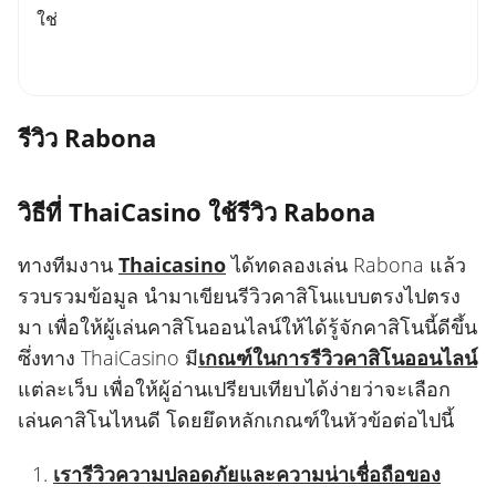
ใช่
รีวิว Rabona
วิธีที่ ThaiCasino ใช้รีวิว Rabona
ทางทีมงาน
Thaicasino
ได้ทดลองเล่น Rabona แล้ว
รวบรวมข้อมูล นำมาเขียนรีวิวคาสิโนแบบตรงไปตรง
มา เพื่อให้ผู้เล่นคาสิโนออนไลน์ให้ได้รู้จักคาสิโนนี้ดีขึ้น
ซึ่งทาง ThaiCasino มี
เกณฑ์ในการรีวิวคาสิโนออนไลน์
แต่ละเว็บ เพื่อให้ผู้อ่านเปรียบเทียบได้ง่ายว่าจะเลือก
เล่นคาสิโนไหนดี โดยยึดหลักเกณฑ์ในหัวข้อต่อไปนี้
เรารีวิวความปลอดภัยและความน่าเชื่อถือของ