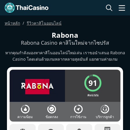
หน้าหลัก
รีวิวคาสิโนออนไลน์
Rabona
Rabona Casino คาสิโนใหม่จากไซปรัส
หากคุณกำลังมองหาคาสิโนออนไลน์ใหม่เล่น เราขอนำเสนอ Rabona
Casino โดดเด่นด้วยเกมหลากหลายสุดมันส์ แยกตามค่ายเกม
91
คะแนน
ความนิยม
ข้อตกลง
การใช้งาน
บริการลูกค้า