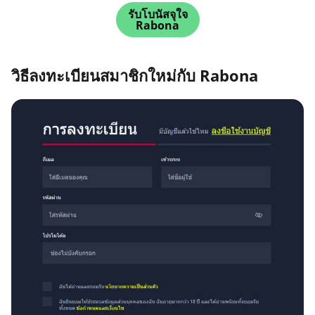
รับโบนัสจุใจ
Rabona
วิธีลงทะเบียนสมาชิกใหม่กับ Rabona