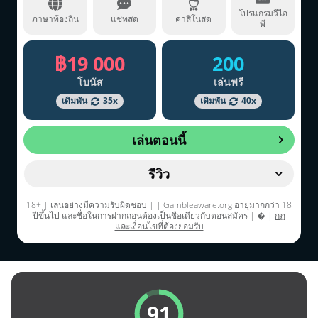
โปรแกรมวีไอ
ภาษาท้องถิ่น
แชทสด
คาสิโนสด
พี
฿19 000
200
โบนัส
เล่นฟรี
เดิมพัน
35x
เดิมพัน
40x
เล่นตอนนี้
รีวิว
18+ | เล่นอย่างมีความรับผิดชอบ | |
Gambleaware.org
อายุมากกว่า 18
ปีขึ้นไป และชื่อในการฝากถอนต้องเป็นชื่อเดียวกับตอนสมัคร | � |
กฏ
และเงื่อนไขที่ต้องยอมรับ
91