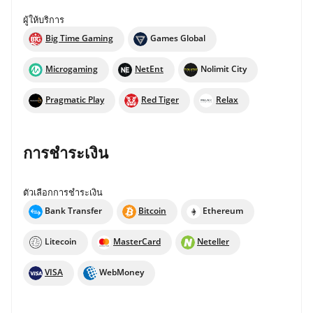
ผู้ให้บริการ
Big Time Gaming
Games Global
Microgaming
NetEnt
Nolimit City
Pragmatic Play
Red Tiger
Relax
การชำระเงิน
ตัวเลือกการชำระเงิน
Bank Transfer
Bitcoin
Ethereum
Litecoin
MasterCard
Neteller
VISA
WebMoney