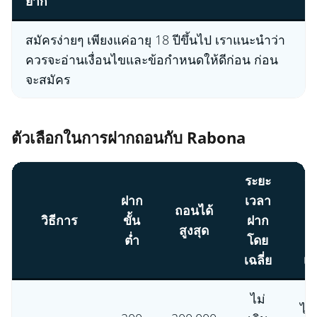
ยาก
สมัครง่ายๆ เพียงแค่อายุ 18 ปีขึ้นไป เราแนะนำว่า
ควรจะอ่านเงื่อนไขและข้อกำหนดให้ดีก่อน ก่อน
จะสมัคร
ตัวเลือกในการฝากถอนกับ Rabona
ระยะ
ร
ฝาก
เวลา
เ
ถอนได้
วิธีการ
ขั้น
ฝาก
ถ
สูงสุด
ต่ำ
โดย
โ
เฉลี่ย
เฉ
ไม่
ไม่