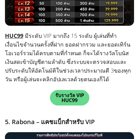
HUC99
มีระดับ VIP มากถึง 15 ระดับ ผู้เล่นที่ทำ
เงื่อนไขจำนวนครั้งที่ฝาก ยอดฝากรวม และยอดเทิร์น
โอเวอร์รวมได้ครบตามที่กำหนด ก็จะได้รางวัลโบนัส
เงินสดเข้าบัญชีตามลำดับ ซึ่งระบบจะตรวจสอบและ
ปรับระดับให้อัตโนมัติในช่วงเวลาประมาณตี 3ของทุก
วัน หรือผู้เล่นจะคลิกอัปเลเวลด้วยตนเองก็ได้
รับรางวัล VIP
H
UC99
5. Rabona – แคชแบ็กสำหรับ VIP