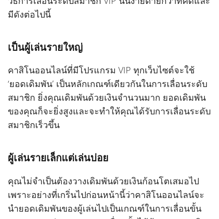
วิธีการเลื่อนระดับสมาชิก VIP นั้นง่ายดายกว่าที่คิดและ
มีดังต่อไปนี้
เป็นผู้เล่นรายใหญ่
คาสิโนออนไลน์ที่มีโปรแกรม VIP ทุกเว็บไซต์จะใช้
‘ยอดเดิมพัน’ เป็นหลักเกณฑ์เดียวกันในการเลื่อนระดับ
สมาชิก ยิ่งคุณเดิมพันด้วยเงินจำนวนมาก ยอดเดิมพัน
ของคุณก็จะยิ่งสูงและจะทำให้คุณได้รับการเลื่อนระดับ
สมาชิกเร็วขึ้น
ผู้เล่นรายเล็กแต่เล่นบ่อย
คุณไม่จำเป็นต้องวางเดิมพันด้วยเงินก้อนโตเสมอไป
เพราะอย่างที่เกริ่นไปก่อนหน้านี้ว่าคาสิโนออนไลน์จะ
นำยอดเดิมพันของผู้เล่นไปเป็นเกณฑ์ในการเลื่อนขั้น