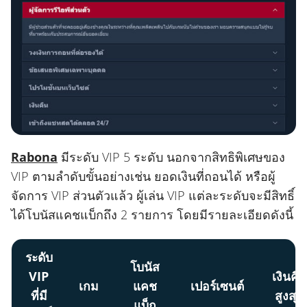
Rabona
มีระดับ VIP 5 ระดับ นอกจากสิทธิพิเศษของ
VIP ตามลำดับขั้นอย่างเช่น ยอดเงินที่ถอนได้ หรือผู้
จัดการ VIP ส่วนตัวแล้ว ผู้เล่น VIP แต่ละระดับจะมีสิทธิ์
ได้โบนัสแคชแบ็กถึง 2 รายการ โดยมีรายละเอียดดังนี้
ระดับ
โบนัส
VIP
เงินคืน
เกม
แคช
เปอร์เซนต์
ที่มี
สูงสุด
แบ็ก