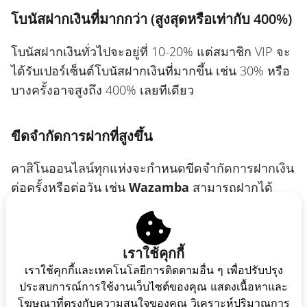
โบนัสฝากเงินที่มากกว่า (สูงสุดหรือเท่ากับ 400%)
โบนัสฝากเงินทั่วไปจะอยู่ที่ 10-20% แต่สมาชิก VIP จะ
ได้รับเปอร์เซ็นต์โบนัสฝากเงินที่มากขึ้น เช่น 30% หรือ
บางครั้งอาจสูงถึง 400% เลยทีเดียว
ขีดจำกัดการฝากที่สูงขึ้น
คาสิโนออนไลน์ทุกแห่งจะกำหนดขีดจำกัดการฝากเงิน
ต่อครั้งหรือต่อวัน เช่น
Wazamba
สามารถฝากได้
สูงสุด 500,000 บาท แต่คาสิโนออนไลน์บางแห่ง เช่น
BitCasino จะมอบเอกสิทธิ์ให้สมาชิก VIP ฝากเงินได้
แบบไม่จำกัด
เราใช้คุกกี้
เราใช้คุกกี้และเทคโนโลยีการติดตามอื่น ๆ เพื่อปรับปรุง
ประสบการณ์การใช้งานเว็บไซต์ของคุณ แสดงเนื้อหาและ
สมาชิกคลับ VIP
โฆษณาที่ตรงกับความสนใจของคุณ วิเคราะห์ปริมาณการ