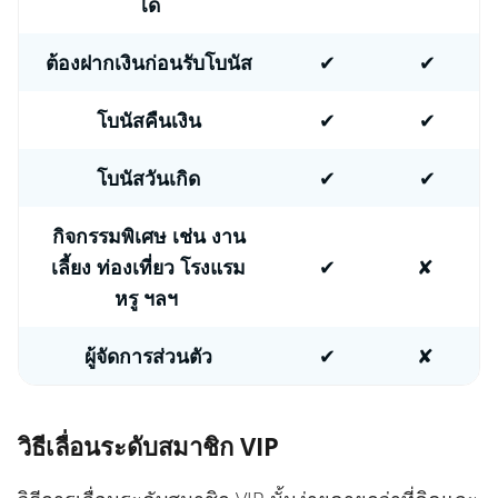
ได้
ต้องฝากเงินก่อนรับโบนัส
✔
✔
โบนัสคืนเงิน
✔
✔
โบนัสวันเกิด
✔
✔
กิจกรรมพิเศษ เช่น งาน
เลี้ยง ท่องเที่ยว โรงแรม
✔
✘
หรู ฯลฯ
ผู้จัดการส่วนตัว
✔
✘
วิธีเลื่อนระดับสมาชิก VIP