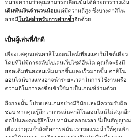
หมายความว่าคุณสามารถเลื่อนขั้นได้ด้วยการวางเงิน
เดิมพันเงินจำนวนน้อย
แต่มีความถี่สูง ซึ่งบางคาสิโน
อาจมี
โบนัสสำหรับการฝากซ้ำ
อีกด้วย
เป็นผู้เล่นที่ภักดี
เพียงแค่คุณเล่นคาสิโนออนไลน์เพียงแค่เว็บไซต์เดียว
โดยที่ไม่มีการสลับไปเล่นเว็บไซต์อื่นใด คุณก็จะยิ่งมี
ยอดเดิมพันสะสมเพิ่มมากขึ้นและเร็วมากขึ้น คาสิโน
ออนไลน์บางแห่งอาจนำระยะเวลาในการใช้งานหรือ
ความถี่ในการลงชื่อเข้าใช้มาเป็นเกณฑ์ร่วมด้วย
ถึงกระนั้น โปรดเล่นเกมอย่างมีวินัยและมีความรับผิด
ชอบ หากคุณรู้สึกว่าการเล่นคาสิโนออนไลน์ไม่สนุกอีก
ต่อไปและคุณรู้สึกโหยหามันตลอดเวลา นี่เป็นสัญญาณ
เตือนว่าคุณกำลังติดการพนัน เราขอแนะนำให้คุณพัก