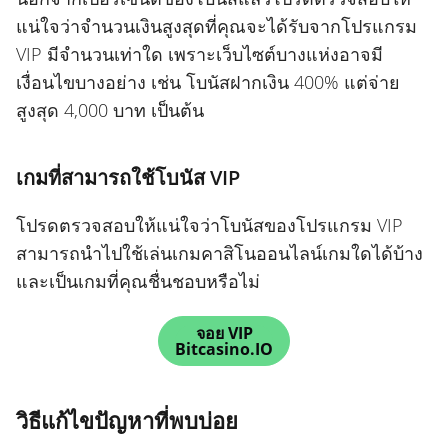
แน่ใจว่าจำนวนเงินสูงสุดที่คุณจะได้รับจากโปรแกรม
VIP มีจำนวนเท่าใด เพราะเว็บไซต์บางแห่งอาจมี
เงื่อนไขบางอย่าง เช่น โบนัสฝากเงิน 400% แต่จ่าย
สูงสุด 4,000 บาท เป็นต้น
เกมที่สามารถใช้โบนัส VIP
โปรดตรวจสอบให้แน่ใจว่าโบนัสของโปรแกรม VIP
สามารถนำไปใช้เล่นเกมคาสิโนออนไลน์เกมใดได้บ้าง
และเป็นเกมที่คุณชื่นชอบหรือไม่
จอย VIP
Bitcasino.IO
วิธีแก้ไขปัญหาที่พบบ่อย