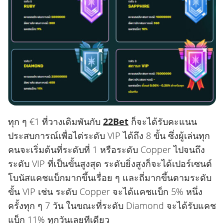
ทุก ๆ €1 ที่วางเดิมพันกับ
22Bet
ก็จะได้รับคะแนน
ประสบการณ์เพื่อไต่ระดับ VIP ได้ถึง 8 ขั้น ซึ่งผู้เล่นทุก
คนจะเริ่มต้นที่ระดับที่ 1 หรือระดับ Copper ไปจนถึง
ระดับ VIP ที่เป็นขั้นสูงสุด ระดับยิ่งสูงก็จะได้เปอร์เซนต์
โบนัสแคชแบ็กมากขึ้นเรื่อย ๆ และถี่มากขึ้นตามระดับ
ขั้น VIP เช่น ระดับ Copper จะได้แคชแบ็ก 5% หนึ่ง
ครั้งทุก ๆ 7 วัน ในขณะที่ระดับ Diamond จะได้รับแคช
แบ็ก 11% ทุกวันเลยทีเดียว