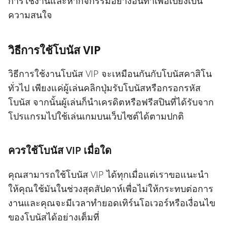
การใช้งานและหากิจกรรมอย่างอื่นทำเพื่อเบี่ยงเบน
ความสนใจ
วิธีการใช้โบนัส VIP
วิธีการใช้งานโบนัส VIP จะเหมือนกันกับโบนัสคาสิโน
ทั่วไป เพียงแค่ผู้เล่นคลิกปุ่มรับโบนัสหรือกรอกรหัส
โบนัส จากนั้นผู้เล่นก็นำเครดิตหรือฟรีสปินที่ได้รับจาก
โปรแกรมไปใช้เล่นเกมบนเว็บไซต์ได้ตามปกติ
ควรใช้โบนัส VIP เมื่อใด
คุณสามารถใช้โบนัส VIP ได้ทุกเมื่อแต่เราขอแนะนำ
ให้คุณใช้มันในช่วงสุดสัปดาห์เพื่อไม่ให้กระทบต่อการ
งานและคุณจะมีเวลาทำยอดเทิร์นโอเวอร์หรือเงื่อนไข
ของโบนัสได้อย่างเต็มที่