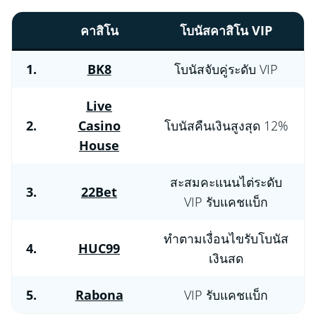
คาสิโน
โบนัสคาสิโน VIP
1.
BK8
โบนัสจับคู่ระดับ VIP
Live
2.
Casino
โบนัสคืนเงินสูงสุด 12%
House
สะสมคะแนนไต่ระดับ
3.
22Bet
VIP รับแคชแบ็ก
ทำตามเงื่อนไขรับโบนัส
4.
HUC99
เงินสด
5.
Rabona
VIP รับแคชแบ็ก