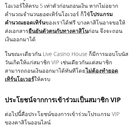
โอเวอร์ให้ครบ 5 เท่าตัวก่อนถอนเงิน หากไม่อยาก
คำนวณจำนวนยอดเทิร์นโอเวอร์ ก็ใช้
โปรแกรม
คำนวณยอดเทิร์น
ของเราได้ฟรี บางคาสิโนอาจขอให้
ส่งเอกสาร
ยืนยันตัวตนกับทางคาสิโน
ก่อน จึงจะถอน
เงินออกมาได้
ในขณะเดียวกัน Live Casino House ก็มีการมอบโบนัส
วันเกิดให้แก่สมาชิก VIP เช่นเดียวกันแต่สมาชิก
สามารถถอนเงินออกมาได้ทันทีโดย
ไม่ต้องทำยอด
เทิร์นโอเวอร์
ให้ครบ
ประโยชน์จากการเข้าร่วมเป็นสมาชิก VIP
ต่อไปนี้คือประโยชน์ของการเข้าร่วมโปรแกรม VIP
ของคาสิโนออนไลน์