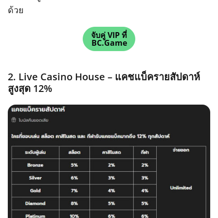
ด้วย
จับคู่ VIP ที่
BC.Game
2. Live Casino House – แคชแบ็ครายสัปดาห์
สูงสุด 12%