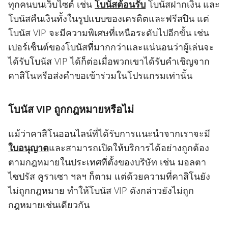
ทุกคนบนเว็บไซต์ เช่น
โบนัสต้อนรับ
โบนัสฝากเงิน และ
โบนัสคืนเงินทั้งในรูปแบบของเครดิตและฟรีสปิน แต่
โบนัส VIP จะมีความพิเศษที่เหนือระดับไปอีกขั้น เช่น
เปอร์เซ็นต์ของโบนัสที่มากกว่าและแน่นอนว่าผู้เล่นจะ
ได้รับโบนัส VIP ได้ก็ต่อเมื่อพวกเขาได้รับคำเชิญจาก
คาสิโนหรือส่งคำขอเข้าร่วมในโปรแกรมเท่านั้น
โบนัส VIP ถูกกฎหมายหรือไม่
แม้ว่าคาสิโนออนไลน์ที่ได้รับการแนะนำจากเราจะมี
ใบอนุญาต
และสามารถเปิดให้บริการได้อย่างถูกต้อง
ตามกฎหมายในประเทศที่ตั้งของบริษัท เช่น มอลตา
ไซปรัส คูราเซา ฯลฯ ก็ตาม แต่ด้วยความที่คาสิโนยัง
ไม่ถูกกฎหมาย ทำให้โบนัส VIP ดังกล่าวยังไม่ถูก
กฎหมายเช่นเดียวกัน