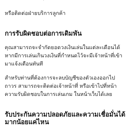
หรือติดต่อฝ่ายบริการลูกค้า
การรับผิดชอบต่อการเดิมพัน
คุณสามารถจะจำกัดยอดวงเงินเล่นในแต่ละเดือนได้
หากมีการเล่นเกินวงเงินที่กำหนดไว้จะมีเจ้าหน้าที่เข้า
มาแจ้งเตือนทันที
สำหรับท่านที่ต้องการจะลบบัญชีของตัวเองออกไป
ถาวร สามารถจะติดต่อเจ้าหน้าที่ หรือเข้าไปที่หน้า
ความรับผิดชอบในการเล่นเกม ในหน้าเว็บได้เลย
รับประกันความปลอดภัยและความเชื่อมั่นได้
มากน้อยแค่ไหน