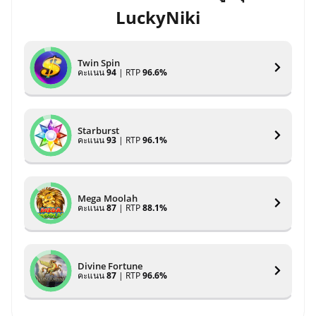
LuckyNiki
Twin Spin
คะแนน
94
| RTP
96.6%
Starburst
คะแนน
93
| RTP
96.1%
Mega Moolah
คะแนน
87
| RTP
88.1%
Divine Fortune
คะแนน
87
| RTP
96.6%