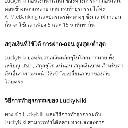
LuckyNiki ถอนเงินนานไหม ช่องทางการฝากถอนนั้นมี
ค่อนข้างหลากหลาย สามารถทำธุรกรรมได้ทั้ง
ATM,eBanking และบัตรเครดิตต่างๆ ซึ่งเวลาฝากถอน
นั้น จะใช้เวลาเพียง 5 และ 15 นาทีเท่านั้น
สกุลเงินที่ใช้ได้ การฝาก-ถอน สูงสุด/ต่ำสุด
LuckyNiki ยอมรับสกุลเงินหลักๆในโลกมากมาย ทั้ง
เหรียญ USD , สกุลยูโร แน่นอน สกุลเงินบาท สำหรับค่า
เงินอื่นๆ เราแนะนำให้เข้าไปเปลี่ยนภาษาของเว็บ
โดยตรง
วิธีการทำธุรกรรมของ LuckyNiki
ทางเข้า LuckyNiki และวิธีการทำธุรกรรมกับ
LuckyNiki สามารถทำได้หลายทางและสะดวก