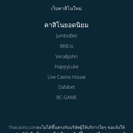
เว็บคาสิโนใหม่
คาสิโนยอดนิยม
JumboBet
BK8.io
Vera&John
HappyLuke
Live Casino House
Dafabet
BC.GAME
Thaicasino.comละไม่ได้ขึ้นตรงกับบริษัทผู้ให้บริการใดๆ ขอแจ้งให้