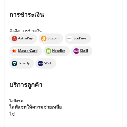
การชำระเงิน
ตัวเลือกการชำระเงิน
AstroPay
Bitcoin
EcoPayz
MasterCard
Neteller
Skrill
Trustly
VISA
บริการลูกค้า
ไลฟ์แชท
ไลฟ์แชทให้ความช่วยเหลือ
ใช่