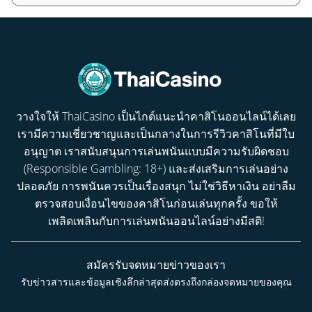
วางใจให้ ThaiCasino เป็นไกด์แนะนำคาสิโนออนไลน์ได้เลย
เรามีความเชี่ยวชาญและเป็นกลางในการรีวิวคาสิโนที่มีใบ
อนุญาต เราสนับสนุนการเล่นพนันแบบมีความรับผิดชอบ
(Responsible Gambling: 18+) และส่งเสริมการเล่นอย่าง
ปลอดภัย การพนันควรเป็นเรื่องสนุก ไม่ใช่วิธีหาเงิน อย่าลืม
ตรวจสอบเงื่อนไขของคาสิโนก่อนเล่นทุกครั้ง ขอให้
เพลิดเพลินกับการเล่นพนันออนไลน์อย่างมีสติ!
สมัครรับจดหมายข่าวของเรา
รับข่าวสารและข้อมูลเชิงลึกล่าสุดส่งตรงถึงกล่องจดหมายของคุณ