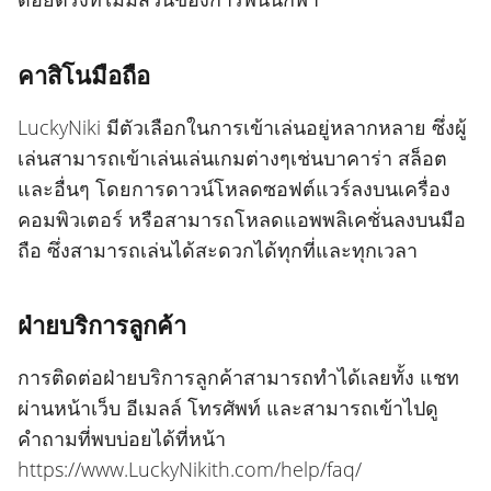
คาสิโนมือถือ
LuckyNiki มีตัวเลือกในการเข้าเล่นอยู่หลากหลาย ซึ่งผู้
เล่นสามารถเข้าเล่นเล่นเกมต่างๆเช่นบาคาร่า สล็อต
และอื่นๆ โดยการดาวน์โหลดซอฟต์แวร์ลงบนเครื่อง
คอมพิวเตอร์ หรือสามารถโหลดแอพพลิเคชั่นลงบนมือ
ถือ ซึ่งสามารถเล่นได้สะดวกได้ทุกที่และทุกเวลา
ฝ่ายบริการลูกค้า
การติดต่อฝ่ายบริการลูกค้าสามารถทำได้เลยทั้ง แชท
ผ่านหน้าเว็บ อีเมลล์ โทรศัพท์ และสามารถเข้าไปดู
คำถามที่พบบ่อยได้ที่หน้า
https://www.LuckyNikith.com/help/faq/