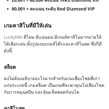
80,001 + คะแนน ระดับ Red Diamond VIP
เกมคาสิโนที่มีให้เล่น
LuckyNiki ดีไหม ดีแน่นอน มีเกมส์คาสิโนมากมายให้
ได้เลือกเล่น ทั้งรูปแบบเกมส์โต๊ะและคาสิโนสด ซึ่งก็มี
ดังนี้
สล็อต
คงไม่ต้องอธิบายอะไรมากสำหรับเกมเสี่ยงโชคที่เก่า
แก่ประเภทนี้ เกมสล็อต เป็นเกมที่จะพาคุณไปเสี่ยงโชค
กับการหมุนสปิน และลุ้นแจ็คพอตก้อนโต
คาสิโนสด