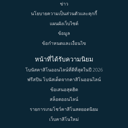
ข่าว
นโยบายความเป็นส่วนตัวและคุกกี้
แผนผังเว็บไซต์
ข้อมูล
ข้อกำหนดและเงื่อนไข
หน้าที่ได้รับความนิยม
โบนัสคาสิโนออนไลน์ที่ดีที่สุดในปี 2026
ฟรีสปิน โบนัสเด็ดจากคาสิโนออนไลน์
ข้อเสนอสุดฮิต
สล็อตออนไลน์
รายการเกมโชว์คาสิโนสดยอดนิยม
เว็บคาสิโนใหม่