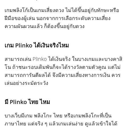
เกมพลิงโก้เป็นเกมเสี่ยงดวง ไม่ได้ขึ้นอยู่กับทักษะหรือ
ฝีมือของผู้เล่น นอกจากการเลือกระดับความเสี่ยง
ความผันผวนแล้ว ก็ต้องขึ้นอยู่กับดวง
เกม Plinko ได้เงินจริงไหม
สามารถเล่น Plinko ได้เงินจริง ในบางเกมและบางคาสิ
โน ถ้าชนะรอบเดิมพันก็จะได้รางวัลตามตัวคูณ แต่ไม่
สามารถการันตีผลได้ จึงมีความเสี่ยงทางการเงิน ควร
เล่นอย่างระมัดระวัง
มี Plinko ไทย ไหม
บางเว็บมีเกม พลิงโกะ ไทย หรือเกมพลิงโกะที่เป็น
ภาษาไทย แต่จริง ๆ แล้วเกมเล่นง่าย ดูแล้วเข้าใจได้