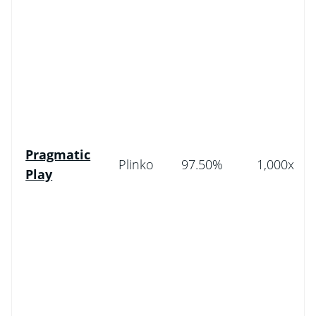
Pragmatic
Plinko
97.50%
1,000x
Play