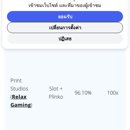
เข้าชมเว็บไซต์ และที่มาของผู้เข้าชม
ยอมรับ
เปลี่ยนการตั้งค่า
ปฏิเสธ
Print
Studios
Slot +
96.10%
100x
(
Relax
Plinko
Gaming
)