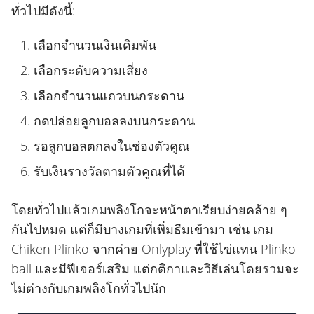
ทั่วไปมีดังนี้:
เลือกจำนวนเงินเดิมพัน
เลือกระดับความเสี่ยง
เลือกจำนวนแถวบนกระดาน
กดปล่อยลูกบอลลงบนกระดาน
รอลูกบอลตกลงในช่องตัวคูณ
รับเงินรางวัลตามตัวคูณที่ได้
โดยทั่วไปแล้วเกมพลิงโกจะหน้าตาเรียบง่ายคล้าย ๆ
กันไปหมด แต่ก็มีบางเกมที่เพิ่มธีมเข้ามา เช่น เกม
Chiken Plinko จากค่าย Onlyplay ที่ใช้ไข่แทน Plinko
ball และมีฟีเจอร์เสริม แต่กติกาและวิธีเล่นโดยรวมจะ
ไม่ต่างกับเกมพลิงโกทั่วไปนัก