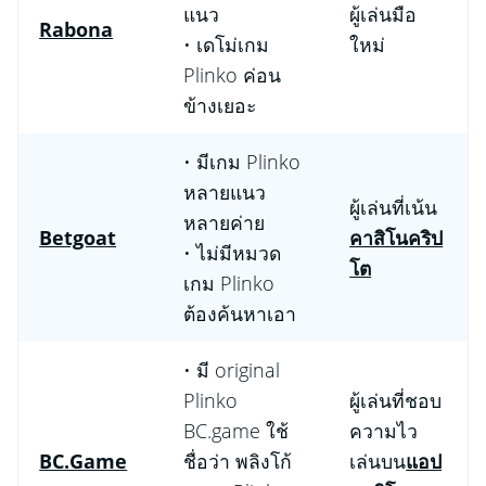
แนว
ผู้เล่นมือ
Rabona
• เดโม่เกม
ใหม่
Plinko ค่อน
ข้างเยอะ
• มีเกม Plinko
หลายแนว
ผู้เล่นที่เน้น
หลายค่าย
Betgoat
คาสิโนคริป
• ไม่มีหมวด
โต
เกม Plinko
ต้องค้นหาเอา
• มี original
Plinko
ผู้เล่นที่ชอบ
BC.game ใช้
ความไว
BC.Game
ชื่อว่า พลิงโก้
เล่นบน
แอป