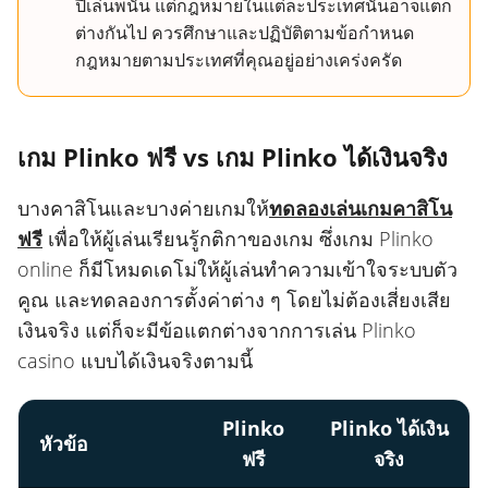
ปีเล่นพนัน แต่กฎหมายในแต่ละประเทศนั้นอาจแตก
ต่างกันไป ควรศึกษาและปฏิบัติตามข้อกำหนด
กฎหมายตามประเทศที่คุณอยู่อย่างเคร่งครัด
เกม Plinko ฟรี vs เกม Plinko ได้เงินจริง
บางคาสิโนและบางค่ายเกมให้
ทดลองเล่นเกมคาสิโน
ฟรี
เพื่อให้ผู้เล่นเรียนรู้กติกาของเกม ซึ่งเกม Plinko
online ก็มีโหมดเดโม่ให้ผู้เล่นทำความเข้าใจระบบตัว
คูณ และทดลองการตั้งค่าต่าง ๆ โดยไม่ต้องเสี่ยงเสีย
เงินจริง แต่ก็จะมีข้อแตกต่างจากการเล่น Plinko
casino แบบได้เงินจริงตามนี้
Plinko
Plinko ได้เงิน
หัวข้อ
ฟรี
จริง