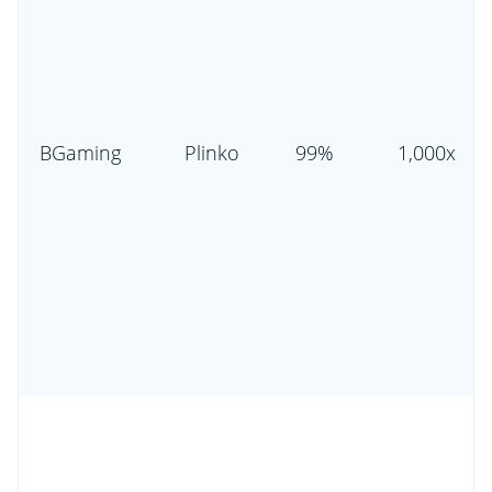
BGaming
Plinko
99%
1,000x