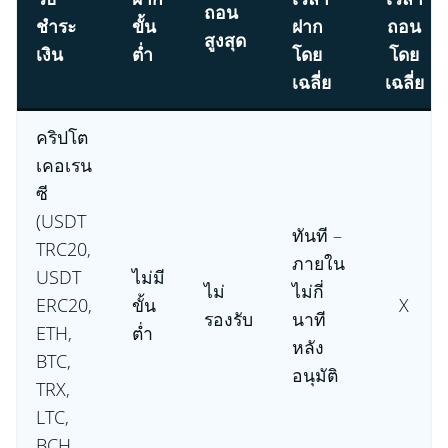
ถอน
ชำระ
ขั้น
ฝาก
ถอน
สูงสุด
เงิน
ต่ำ
โดย
โดย
เฉลี่ย
เฉลี่ย
คริปโต
เคอเรน
ซี
(USDT
ทันที –
TRC20,
ภายใน
USDT
ไม่มี
ไม่
ไม่กี่
ERC20,
ขั้น
X
รองรับ
นาที
ETH,
ต่ำ
หลัง
BTC,
อนุมัติ
TRX,
LTC,
BCH,