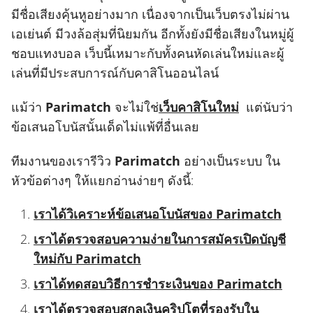
มีชื่อเสียงคุ้นหูอย่างมาก เนื่องจากเป็นเว็บตรงไม่ผ่าน
เอเย่นต์ มีวงล้อสุ่มที่นิยมกัน อีกทั้งยังมีชื่อเสียงในหมู่ผู้
ชอบแทงบอล เว็บนี้เหมาะกับทั้งคนหัดเล่นใหม่และผู้
เล่นที่มีประสบการณ์กับคาสิโนออนไลน์
แม้ว่า
Parimatch
จะไม่ใช่
เว็บคาสิโนใหม่
แต่นับว่า
ข้อเสนอโบนัสนั้นเด็ดไม่แพ้ที่อื่นเลย
ทีมงานของเรารีวิว
Parimatch
อย่างเป็นระบบ ใน
หัวข้อต่างๆ ให้แยกอ่านง่ายๆ ดังนี้:
เราได้วิเคราะห์ข้อเสนอโบนัสของ Parimatch
เราได้ตรวจสอบความง่ายในการสมัครเปิดบัญชี
ใหม่กับ Parimatch
เราได้ทดสอบวิธีการชำระเงินของ Parimatch
เราได้ตรวจสอบสกุลเงินคริปโตที่รองรับใน