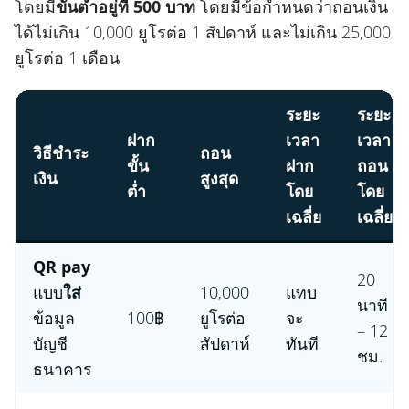
โดยมี
ขั้นต่ำอยู่ที่ 500 บาท
โดยมีข้อกำหนดว่าถอนเงิน
ได้ไม่เกิน 10,000 ยูโรต่อ 1 สัปดาห์ และไม่เกิน 25,000
ยูโรต่อ 1 เดือน
ระยะ
ระยะ
ฝาก
เวลา
เวลา
วิธีชำระ
ถอน
ขั้น
ฝาก
ถอน
เงิน
สูงสุด
ต่ำ
โดย
โดย
เฉลี่ย
เฉลี่ย
QR pay
20
แบบ
ใส่
10,000
แทบ
นาที
ข้อมูล
100฿
ยูโรต่อ
จะ
– 12
บัญชี
สัปดาห์
ทันที
ชม.
ธนาคาร