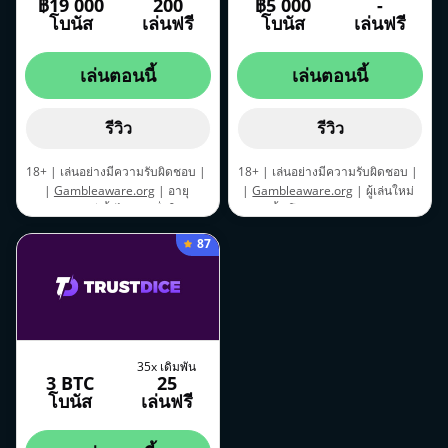
฿19 000
200
฿5 000
-
โบนัส
เล่นฟรี
โบนัส
เล่นฟรี
เล่นตอนนี้
เล่นตอนนี้
รีวิว
รีวิว
18+ | เล่นอย่างมีความรับผิดชอบ |
18+ | เล่นอย่างมีความรับผิดชอบ |
|
Gambleaware.org
| อายุ
|
Gambleaware.org
| ผู้เล่นใหม่
มากกว่า 18 ปีขึ้นไป และชื่อในการ
เท่านั้น โบนัสจับคู่ 100% สูงสุด
ฝากถอนต้องเป็นชื่อเดียวกับตอน
5,000 บาท เฉพาะเกมสล็อตเท่านั้น
87
สมัคร |
กฏและเงื่อนไขที่ต้องยอมรับ
ข้อกำหนดการเดิมพัน 20x โบนัสมี
ผลใช้ได้ตั้งแต่ 30 วันนับจากวันที่
ออก |
กฏและเงื่อนไขที่ต้องยอมรับ
35x เดิมพัน
3 BTC
25
โบนัส
เล่นฟรี