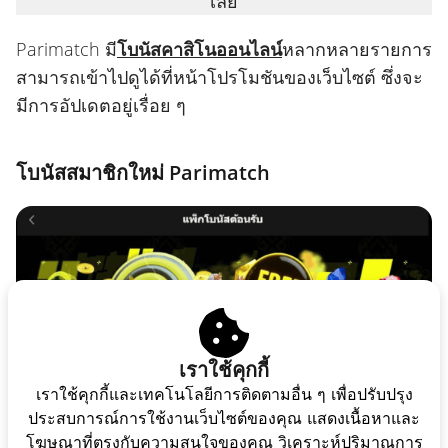
เลย
Parimatch มี
โบนัสคาสิโนออนไลน์
หลากหลายรายการ
สามารถเข้าไปดูได้ที่หน้าโปรโมชันของเว็บไซต์ ซึ่งจะ
มีการอัปเดตอยู่เรื่อย ๆ
โบนัสสมาชิกใหม่ Parimatch
เราใช้คุกกี้
เราใช้คุกกี้และเทคโนโลยีการติดตามอื่น ๆ เพื่อปรับปรุง
ประสบการณ์การใช้งานเว็บไซต์ของคุณ แสดงเนื้อหาและ
โฆษณาที่ตรงกับความสนใจของคุณ วิเคราะห์ปริมาณการ