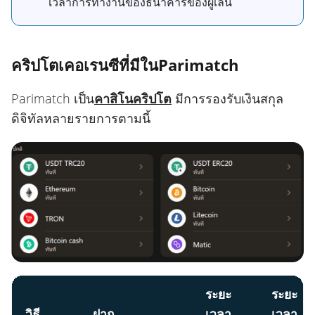
เวลาการทำงานของธนาคารของผู้เล่น
คริปโตเคอเรนซีที่มีในParimatch
Parimatch เป็น
คาสิโนคริปโต
มีการรองรับเงินสกุล
ดิจิทัลหลายรายการตามนี้
ระยะ
ระยะ
วิธี
ฝาก
เวลา
เวลา