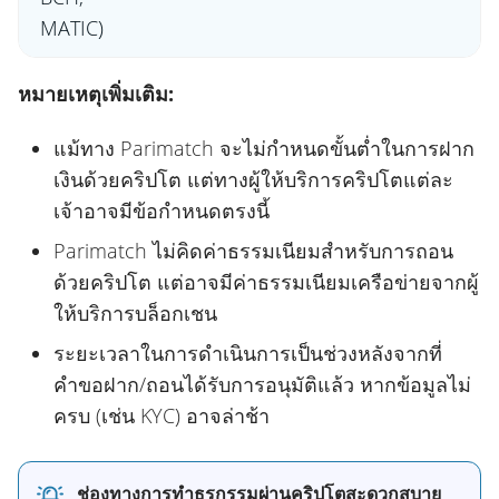
MATIC)
หมายเหตุเพิ่มเติม:
แม้ทาง Parimatch จะไม่กำหนดขั้นต่ำในการฝาก
เงินด้วยคริปโต แต่ทางผู้ให้บริการคริปโตแต่ละ
เจ้าอาจมีข้อกำหนดตรงนี้
Parimatch ไม่คิดค่าธรรมเนียมสำหรับการถอน
ด้วยคริปโต แต่อาจมีค่าธรรมเนียมเครือข่ายจากผู้
ให้บริการบล็อกเชน
ระยะเวลาในการดำเนินการเป็นช่วงหลังจากที่
คำขอฝาก/ถอนได้รับการอนุมัติแล้ว หากข้อมูลไม่
ครบ (เช่น KYC) อาจล่าช้า
ช่องทางการทำธุรกรรมผ่านคริปโตสะดวกสบาย