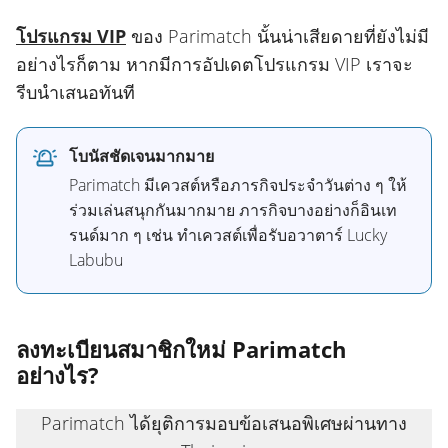
โปรแกรม VIP
ของ Parimatch นั้นน่าเสียดายที่ยังไม่มี
อย่างไรก็ตาม หากมีการอัปเดตโปรแกรม VIP เราจะ
รีบนำเสนอทันที
โบนัสชัดเจนมากมาย
Parimatch มีเควสต์หรือภารกิจประจำวันต่าง ๆ ให้
ร่วมเล่นสนุกกันมากมาย ภารกิจบางอย่างก็อินเท
รนด์มาก ๆ เช่น ทำเควสต์เพื่อรับอวาตาร์ Lucky
Labubu
ลงทะเบียนสมาชิกใหม่ Parimatch
อย่างไร?
Parimatch ได้ยุติการมอบข้อเสนอพิเศษผ่านทาง