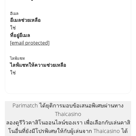
อีเมล
อีเมลช่วยเหลือ
ใช่
ที่อยู่อีเมล
[email protected]
ไลฟ์แชท
ไลฟ์แชทให้ความช่วยเหลือ
ใช่
Parimatch ได้ยุติการมอบข้อเสนอพิเศษผ่านทาง
Thaicasino
ลองดูรีวิวคาสิโนออนไลน์ของเรา เพื่อเลือกกับเล่นคาสิ
โนอื่นที่ยังมีโปรพิเศษให้กับผู้เล่นจาก Thaicasino ได้