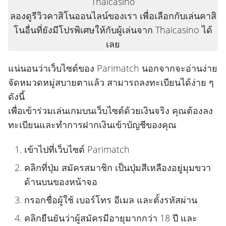
Thaicasino
ลองดูรีวิวคาสิโนออนไลน์ของเรา เพื่อเลือกกับเล่นคาสิ
โนอื่นที่ยังมีโปรพิเศษให้กับผู้เล่นจาก Thaicasino ได้
เลย
แน่นอนว่าเว็บไซต์ของ Parimatch นอกจากจะอ่านง่าย
จัดหมวดหมู่สบายตาแล้ว สามารถลงทะเบียนได้ง่าย ๆ
ดังนี้
เพื่อเข้าร่วมเล่นเกมบนเว็บไซต์ด้วยเงินจริง คุณต้องลง
ทะเบียนและทำการฝากเงินเข้าบัญชีของคุณ
เข้าไปที่เว็บไซต์ Parimatch
คลิกที่ปุ่ม สมัครสมาชิก เป็นปุ่มสีเหลืองอยู่มุมขวา
ด้านบนของหน้าจอ
กรอกชื่อผู้ใช้ เบอร์โทร อีเมล และตั้งรหัสผ่าน
คลิกยืนยันว่าผู้สมัครมีอายุมากกว่า 18 ปี และ