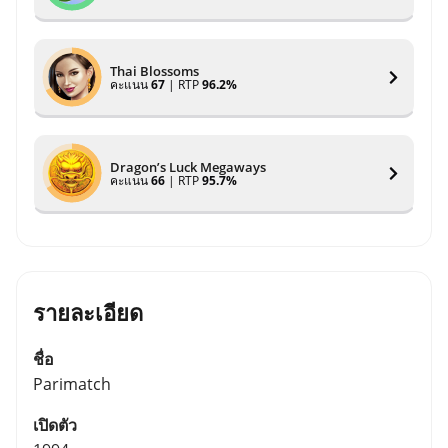
Thai Blossoms
คะแนน
67
| RTP
96.2%
Dragon’s Luck Megaways
คะแนน
66
| RTP
95.7%
รายละเอียด
ชื่อ
Parimatch
เปิดตัว