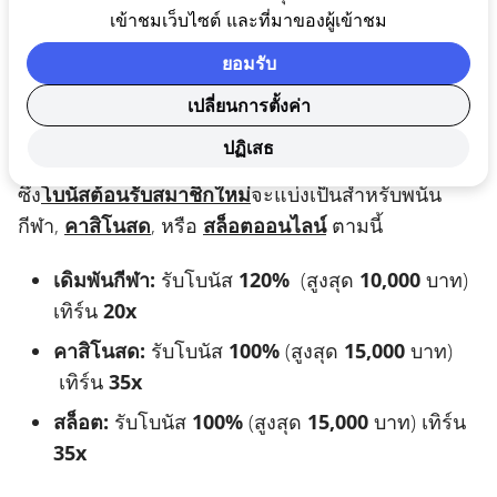
สำหรับผู้ที่สมัครเล่นที่ Parimatch และทำการฝากเงิน
เข้าชมเว็บไซต์ และที่มาของผู้เข้าชม
ครั้งแรกอย่างน้อย 200 บาท เพียงทำเทิร์นโอเวอร์ตาม
ยอมรับ
เงื่อนไขด้านล่างภายใน 3 วัน ก็จะได้รับฟรีโบนัสสุงสุด
เปลี่ยนการตั้งค่า
รวมกันถึง 320% (สูงสุด 40,000 บาท) และยังได้รับ
ฟรีส
ปิน
150 ครั้งอีกด้วย
ปฏิเสธ
ซึ่ง
โบนัสต้อนรับสมาชิกใหม่
จะแบ่งเป็นสำหรับพนัน
กีฬา,
คาสิโนสด
, หรือ
สล็อตออนไลน์
ตามนี้
เดิมพันกีฬา:
รับโบนัส
120%
(สูงสุด
10,000
บาท)
เทิร์น
20x
คาสิโนสด:
รับโบนัส
100%
(สูงสุด
15,000
บาท)
เทิร์น
35x
สล็อต:
รับโบนัส
100%
(สูงสุด
15,000
บาท)
เทิร์น
35x