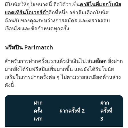
มีโบนัสให้จุใจขนาดนี้ ถือได้ว่าเป็น
คาสิโนที่แจกโบนัส
ยอดเทิร์นโอเวอร์ต่ำ
อีกที่หนึ่ง อย่าลืมเลือกโบนัส
ต้อนรับของคุณระหว่างการสมัคร และตรวจสอบ
เงื่อนไขและข้อกำหนดทุกครั้ง
ฟรีสปิน Parimatch
สำหรับการฝากครั้งแรกแล้วนำเงินไปเล่น
สล็อต
ยิ่งฝาก
มากยิ่งได้รับฟรีสปินเพิ่มมากขึ้น และยังได้รับโบนัส
เสริมในการฝากครั้งต่อ ๆ ไปตามรายละเอียดด้านล่าง
ดังนี้
ฝาก
ฝาก
ฝ
ครั้ง
ฝากครั้งที่ 2
ครั้งที่
ที
แรก
3