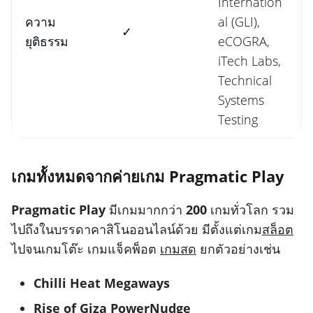
Internation
ความ
al (GLI),
✓
ยุติธรรม
eCOGRA,
iTech Labs,
Technical
Systems
Testing
เกมทั้งหมดจากค่ายเกม Pragmatic Play
Pragmatic Play
มีเกมมากกว่า
200
เกมทั่วโลก รวม
ไปถึงในบรรดาคาสิโนออนไลน์ด้วย มีตั้งแต่เกม
สล็อต
ไปจนเกมโต๊ะ เกมแจ็คพ็อต
เกมสด
ยกตัวอย่างเช่น
Chilli Heat Megaways
Rise of Giza PowerNudge