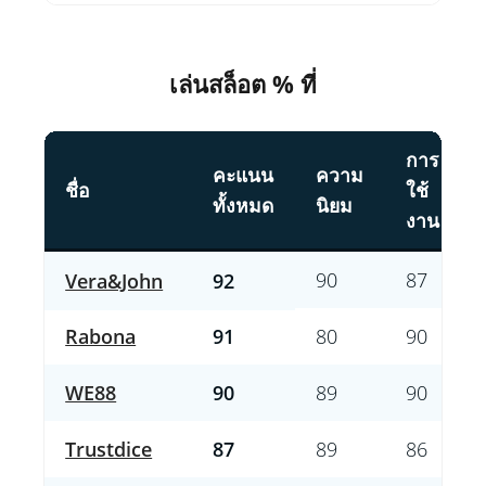
เล่นสล็อต % ที่
การ
คะแนน
ความ
ชื่อ
ใช้
ทั้งหมด
นิยม
งาน
90
87
Vera&John
92
Rabona
91
80
90
WE88
90
89
90
Trustdice
87
89
86