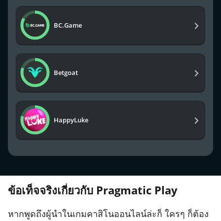
BC.Game
Betgoat
HappyLuke
ข้อเท็จจริงเกี่ยวกับ Pragmatic Play
หากพูดถึงผู้นำในเกมคาสิโนออนไลน์ล่ะก็ ใครๆ ก็ต้อง