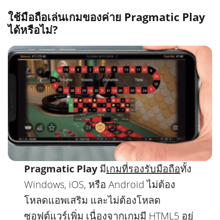
ใช้มือถือเล่นเกมของค่าย Pragmatic Play
ได้หรือไม่?
Pragmatic Play
มี
เกมที่รองรับมือถือ
ทั้ง
Windows, iOS, หรือ Android ไม่ต้อง
โหลดแอพเสริม และไม่ต้องโหลด
ซอฟต์แวร์เพิ่ม เนื่องจากเกมมี HTML5 อยู่