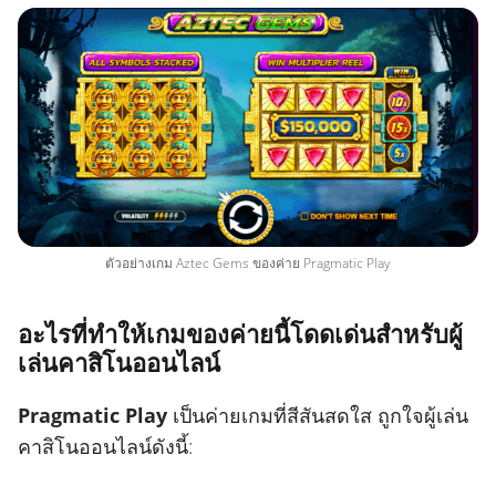
ตัวอย่างเกม Aztec Gems ของค่าย Pragmatic Play
อะไรที่ทำให้เกมของค่ายนี้โดดเด่นสำหรับผู้
เล่นคาสิโนออนไลน์
Pragmatic Play
เป็นค่ายเกมที่สีสันสดใส ถูกใจผู้เล่น
คาสิโนออนไลน์ดังนี้: