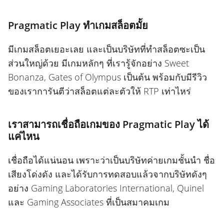
Pragmatic Play ทำเกมสล็อตมั้ย
มีเกมสล็อตเยอะเลย และเป็นบริษัทที่ทำสล็อตซะเป็น
ส่วนใหญ่ด้วย มีเกมหลักๆ ที่เรารู้จักอย่าง Sweet
Bonanza, Gates of Olympus เป็นต้น พร้อมกับมีรีวิว
ของเราการันตีว่าสล็อตแต่ละตัวให้ RTP เท่าไหร่
เราสามารถเชื่อถือเกมของ Pragmatic Play ได้
แค่ไหน
เชื่อถือได้แน่นอน เพราะว่าเป็นบริษัทค่ายเกมชั้นนำ ชื่อ
เสียงโด่งดัง และได้รับการทดสอบแล้วจากบริษัทดังๆ
อย่าง Gaming Laboratories International, Quinel
และ Gaming Associates ที่เป็นสมาคมเกม