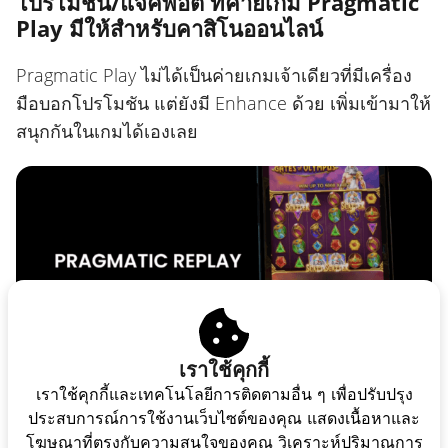
โปรโมชัน/แจ็คพ็อต ที่ค่ายเกม Pragmatic
Play มีให้สำหรับคาสิโนออนไลน์
Pragmatic Play ไม่ได้เป็นค่ายเกมเจ้าเดียวที่มีเครื่อง
มือบอกโปรโมชัน แต่ยังมี Enhance ด้วย เพิ่มเข้ามาให้
สนุกกันในเกมได้เองเลย
เราใช้คุกกี้
ตัว replay ของ Pragmatic ที่เป็น Enhance
เราใช้คุกกี้และเทคโนโลยีการติดตามอื่น ๆ เพื่อปรับปรุง
ประสบการณ์การใช้งานเว็บไซต์ของคุณ แสดงเนื้อหาและ
การแข่งขันหรือทัวร์นาเมนต์
โฆษณาที่ตรงกับความสนใจของคุณ วิเคราะห์ปริมาณการ