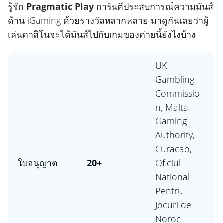
รู้จัก
Pragmatic Play
การันตีประสบการณ์ความมันส์
ด้าน iGaming ด้วยรางวัลหลากหลาย มาดูกันเลยว่าผู้
เล่นคาสิโนจะได้มันส์ไปกับเกมของค่ายนี้ยังไงบ้าง
UK
Gambling
Commissio
n, Malta
Gaming
Authority,
Curacao,
ใบอนุญาต
20+
Oficiul
National
Pentru
Jocuri de
Noroc