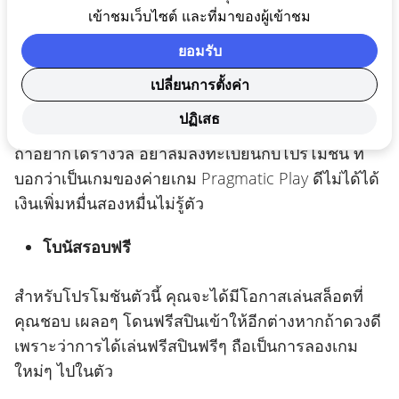
เข้าชมเว็บไซต์ และที่มาของผู้เข้าชม
เอาไว้ในเกมที่มีเจ้ามือหรือเกมสล็อต จะได้ติดอันดับ
ยอมรับ
หากชนะ
เปลี่ยนการตั้งค่า
แจกรางวัล
ปฏิเสธ
ถ้าอยากได้รางวัล อย่าลืมลงทะเบียนกับโปรโมชัน ที่
บอกว่าเป็นเกมของค่ายเกม Pragmatic Play ดีไม่ได้ได้
เงินเพิ่มหมื่นสองหมื่นไม่รู้ตัว
โบนัสรอบฟรี
สำหรับโปรโมชันตัวนี้ คุณจะได้มีโอกาสเล่นสล็อตที่
คุณชอบ เผลอๆ โดนฟรีสปินเข้าให้อีกต่างหากถ้าดวงดี
เพราะว่าการได้เล่นฟรีสปินฟรีๆ ถือเป็นการลองเกม
ใหม่ๆ ไปในตัว