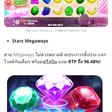
เกม Sweet Bonanza – ภาพจาก Pragmatic Play
Starz Megaways
สาย Megaways ไม่ควรพลาดด้วยประการทั้งปวง แจก
ไวลด์กันเต็มๆ พร้อม
ฟรีสปิน
แถม
RTP ถึง 96.48%!