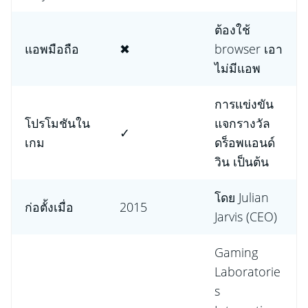
ต้องใช้
แอพมือถือ
✖
browser เอา
ไม่มีแอพ
การแข่งขัน
โปรโมชันใน
แจกรางวัล
✓
เกม
ดร็อพแอนด์
วิน เป็นต้น
โดย Julian
ก่อตั้งเมื่อ
2015
Jarvis (CEO)
Gaming
Laboratorie
s