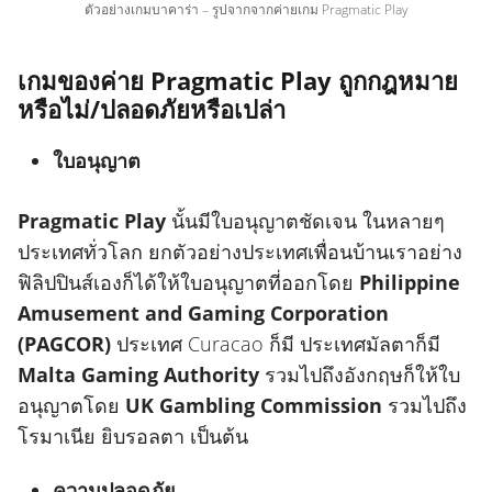
ตัวอย่างเกมบาคาร่า – รูปจากจากค่ายเกม Pragmatic Play
เกมของค่าย Pragmatic Play ถูกกฎหมาย
หรือไม่/ปลอดภัยหรือเปล่า
ใบอนุญาต
Pragmatic Play
นั้นมีใบอนุญาตชัดเจน ในหลายๆ
ประเทศทั่วโลก ยกตัวอย่างประเทศเพื่อนบ้านเราอย่าง
ฟิลิปปินส์เองก็ได้ให้ใบอนุญาตที่ออกโดย
Philippine
Amusement and Gaming Corporation
(PAGCOR)
ประเทศ Curacao ก็มี ประเทศมัลตาก็มี
Malta Gaming Authority
รวมไปถึงอังกฤษก็ให้ใบ
อนุญาตโดย
UK Gambling Commission
รวมไปถึง
โรมาเนีย ยิบรอลตา เป็นต้น
ความปลอดภัย