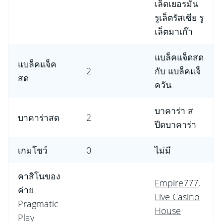
เล็ดเยอรมัน
รูเล็ตรัสเซีย รู
เล็ตมาเก๊า
แบล็คแจ็ดสด
แบล็คแจ็ค
2
กับ แบล็คแจ็
สด
ควัน
บาคาร่า ส
บาคาร่าสด
2
ปีดบาคาร่า
เกมโชว์
0
ไม่มี
คาสิโนของ
Empire777
,
ค่าย
Live Casino
Pragmatic
House
Play