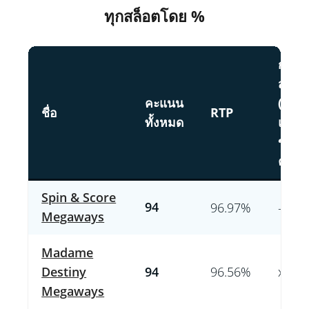
ทุกสล็อตโดย %
กำไร
สูงสุด
คะแนน
(x ส่
ชื่อ
RTP
ทั้งหมด
แบ่ง
ของ
คุณ)
Spin & Score
94
96.97%
-
Megaways
Madame
Destiny
94
96.56%
x500
Megaways