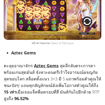
หน้าตาของเกม Gates of Olympus
Aztec Gems
ตะลุยอาณาจักร
Aztec Gems
สุดลึกลับตระการตา
พร้อมเกมสุดมันส์ จังหวะดนตรีเร้าใจอารมณ์ผจญภัย
สุดขอบโลก สล็อตตั้งแนว 3×3 มี 5 แถวพร้อมตัวคูณให้
ชนะปังๆ! แถมทุกสัญลักษณ์ยังเพิ่มโอกาสตัวคูณให้ถึง
15 เท่า
เมื่อเจอแจ็คพ็อตรอบที่สี่ มันส์กันไปอีกด้วย RTP
สูงถึง
96.52%