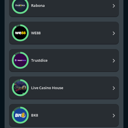
Rabona
WE88
Trustdice
Live Casino House
BK8