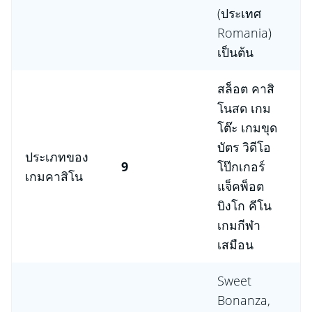
(ประเทศ
Romania)
เป็นต้น
สล็อต คาสิ
โนสด เกม
โต๊ะ เกมขุด
บัตร วิดีโอ
ประเภทของ
9
โป๊กเกอร์
เกมคาสิโน
แจ็คพ็อต
บิงโก คีโน
เกมกีฬา
เสมือน
Sweet
Bonanza,