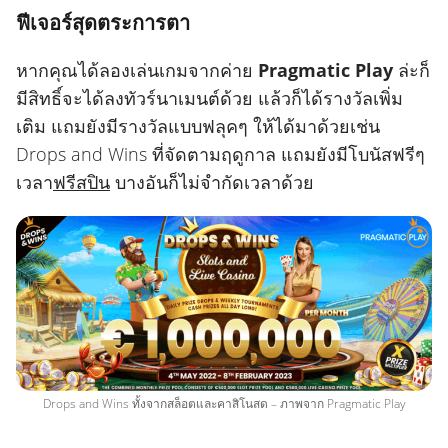
ฟีเจอร์สุดตระการตา
หากคุณได้ลองเล่นเกมจากค่าย
Pragmatic Play
ล่ะก็
มีสิทธิ์จะได้ลงทัวร์นาเมนต์ด้วย แล้วก็ได้รางวัลเพิ่ม
เติม แถมยังมีรางวัลแบบฟลุคๆ ให้ได้มาด้วยเช่น
Drops and Wins ที่จัดตามฤดูกาล แถมยังมีโบนัสฟรีๆ
เวลา
ฟรีสปิน
บางอันก็ไม่จำกัดเวลาด้วย
Drops and Wins ทั้งจากสล็อตและคาสิโนสด – ภาพจาก Pragmatic Play