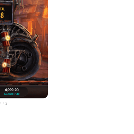
aming