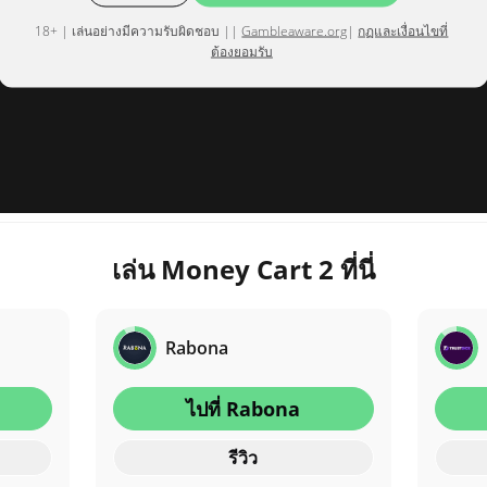
18+ | เล่นอย่างมีความรับผิดชอบ ||
Gambleaware.org
|
กฏและเงื่อนไขที่
ต้องยอมรับ
เล่น Money Cart 2 ที่นี่
Rabona
ไปที่ Rabona
รีวิว