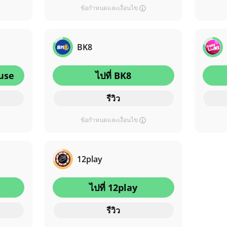
ข้อกำหนดและเงื่อนไข
BK8
ouse
ไปที่ BK8
รีวิว
ข้อกำหนดและเงื่อนไข
12play
ไปที่ 12play
รีวิว