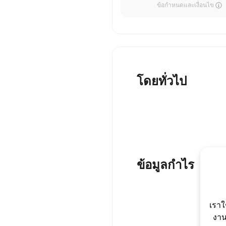
ข้อกำหนดและเงื่อนไข
โดยทั่วไป
ข้อมูลกำไร
เราใ
งาน