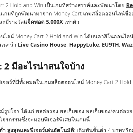
t 2 Hold and Win เป็นเกมที่สร้างสรรค์และพัฒนาโดย
Re
นเกมที่ถูกพัฒนามาจาก Money Cart เกมสล็อตออนไลน์ชื่อด
ละมีรางวัล
แจ็คพอต 5,000X
เท่าตัว
อนไลน์ Money Cart 2 Hold and Win ได้บนคาสิโนออนไลน์ชั
ขอแนะนำ
Live Casino House
,
HappyLuke
,
EU9TH
,
Waz
t 2 มีอะไรน่าสนใจบ้าง
ับฟีเจอร์ที่มีทั้งหมดในเกมสล็อตออนไลน์ Money Cart 2 Hol
ษณ์รูปโจร ได้แก่ พลต่อรอง พลเก็บของ พลเก็บของ/คนต่อรอ
รโจรกรรมซึ่งจะมอบฟีเจอร์พิเศษในเกมนี้
ต่ำ สูงสุดและฟีเจอร์เล่นอัตโนมัติ
: เดิมพันขั้นต่ำ 4 บาทหรื