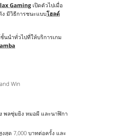
lax Gaming
เปิดตัวไปเมื่อ
ัง มีวิธีการชนะแบบ
โฮลด์
้นนำทั่วไปที่ให้บริการเกม
amba
d and Win
ง พลซุ่มยิง หมอผี และนาฬิกา
อสูงสุด 7,000 บาทต่อครั้ง และ