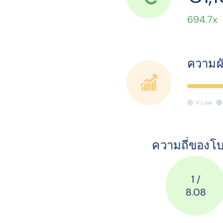
694.7x
ความผ
V Low
ความถี่ของโบ
1 /
8.08