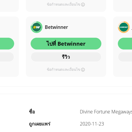
ข้อกำหนดและเงื่อนไข
Betwinner
ไปที่ Betwinner
รีวิว
ข้อกำหนดและเงื่อนไข
ชื่อ
Divine Fortune Megaway
ถูกเผยแพร่
2020-11-23