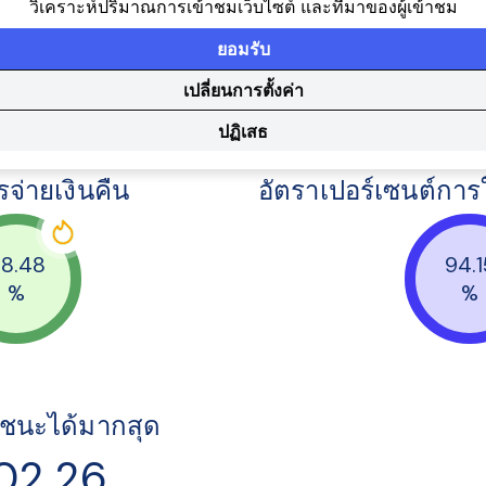
วิเคราะห์ปริมาณการเข้าชมเว็บไซต์ และที่มาของผู้เข้าชม
ยอมรับ
เปลี่ยนการตั้งค่า
 Fortune Megaways
ปฏิเสธ
นทึก
74,009 spins
ที่ได้จาก Slot Tracker
จ่ายเงินคืน
อัตราเปอร์เซนต์การใ
8.48
94.1
%
%
ชนะได้มากสุด
102.26