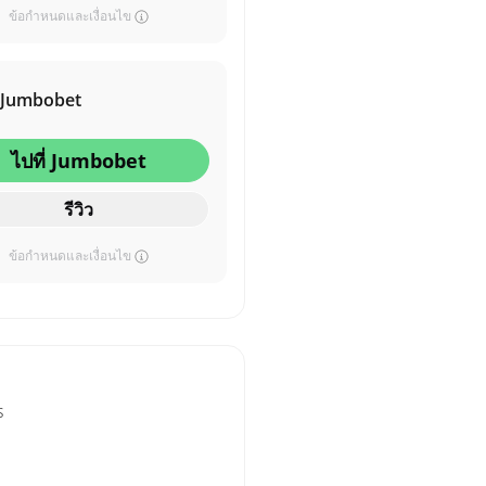
ข้อกำหนดและเงื่อนไข
Jumbobet
ไปที่ Jumbobet
รีวิว
ข้อกำหนดและเงื่อนไข
s