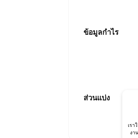
ข้อมูลกำไร
ส่วนแบ่ง
เราใ
งาน