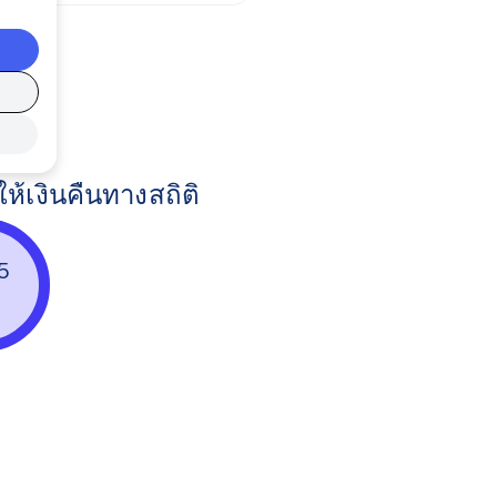
ห้เงินคืนทางสถิติ
5