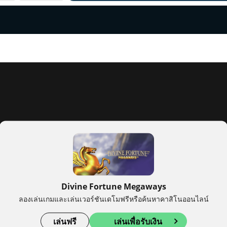
Divine Fortune Megaways
ลองเล่นเกมและเล่นเวอร์ชันเดโมฟรีหรือค้นหาคาสิโนออนไลน์
เล่นฟรี
เล่นเพื่อรับเงิน