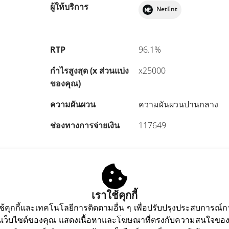
ผู้ให้บริการ
NetEnt
RTP
96.1%
กำไรสูงสุด (x ส่วนแบ่ง
x25000
ของคุณ)
ความผันผวน
ความผันผวนปานกลาง
ช่องทางการจ่ายเงิน
117649
ส่วนแบ่งสูงสุด
100
ส่วนแบ่งขั้นต่ำ
0.1
เราใช้คุกกี้
ช้คุกกี้และเทคโนโลยีการติดตามอื่น ๆ เพื่อปรับปรุงประสบการณ์ก
เว็บไซต์ของคุณ แสดงเนื้อหาและโฆษณาที่ตรงกับความสนใจขอ