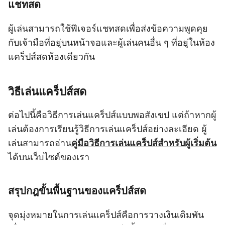
แชทสด
ผู้เล่นสามารถใช้ฟีเจอร์แชทสดเพื่อส่งข้อความพูดคุย
กับเจ้ามือที่อยู่บนหน้าจอและผู้เล่นคนอื่น ๆ ที่อยู่ในห้อง
แคร็ปส์สดห้องเดียวกัน
วิธีเล่นแคร็ปส์สด
ต่อไปนี้คือวิธีการเล่นแคร็ปส์แบบพอสังเขป แต่ถ้าหากผู้
เล่นต้องการเรียนรู้วิธีการเล่นแคร็ปส์อย่างละเอียด ผู้
เล่นสามารถอ่าน
คู่มือวิธีการเล่นแคร็ปส์สำหรับผู้เริ่มต้น
ได้บนเว็บไซต์ของเรา
สรุปกฎขั้นพื้นฐานของแคร็ปส์สด
จุดมุ่งหมายในการเล่นแคร็ปส์คือการวางเงินเดิมพัน