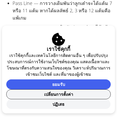
Pass Line — การวางเดิมพันว่าลูกเต๋าจะได้แต้ม 7
หรือ 11 แต้ม หากได้ผลลัพธ์ 2, 3 หรือ 12 แต้มคือ
แพ้เกม
Don’t Pass — การวางเดิมพันว่าลูกเต๋าจะได้แต้ม
2 หรือ 3 แต้ม หากได้ผลลัพธ์ 12 แต้มจะถือว่า
เสมอ หากได้ 7 หรือ 11 แต้มคือแพ้เกม
เราใช้คุกกี้
เราใช้คุกกี้และเทคโนโลยีการติดตามอื่น ๆ เพื่อปรับปรุง
เคล็ดลับขั้นสูงในการเล่นแคร็ปส์สด – ล้มเจ้า
ประสบการณ์การใช้งานเว็บไซต์ของคุณ แสดงเนื้อหาและ
มือ
โฆษณาที่ตรงกับความสนใจของคุณ วิเคราะห์ปริมาณการ
เข้าชมเว็บไซต์ และที่มาของผู้เข้าชม
ต่อไปนี้คือเคล็ดลับขั้นสูงในการเล่นแคร็ปส์สดออนไลน์
ยอมรับ
อย่างไรให้ชนะเจ้ามือ โดยเคล็ดลับทั้งหมดมีพื้นฐานมา
จากคณิตศาสตร์
เปลี่ยนการตั้งค่า
ปฏิเสธ
หลีกเลี่ยง 2 และ 12