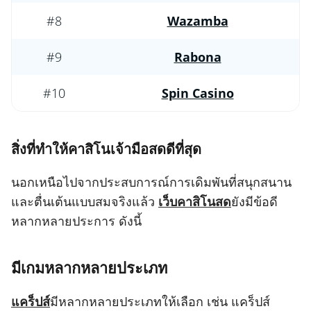
#8
Wazamba
#9
Rabona
#10
Spin Casino
สิ่งที่ทำให้คาสิโนเจ้ามือสดดีที่สุด
นอกเหนือไปจากประสบการณ์การเดิมพันที่สนุกสนาน
และตื่นเต้นแบบสมจริงแล้ว
เว็บคาสิโนสด
ยังมีข้อดี
หลากหลายประการ ดังนี้
มีเกมหลากหลายประเภท
แคร็ปส์
มีหลากหลายประเภทให้เลือก เช่น แคร็ปส์