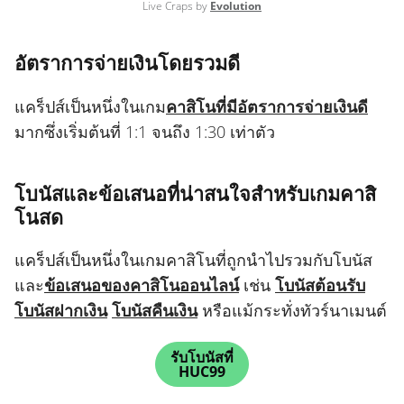
Live Craps by
Evolution
อัตราการจ่ายเงินโดยรวมดี
แคร็ปส์เป็นหนึ่งในเกม
คาสิโนที่มีอัตราการจ่ายเงินดี
มากซึ่งเริ่มต้นที่ 1:1 จนถึง 1:30 เท่าตัว
โบนัสและข้อเสนอที่น่าสนใจสำหรับเกมคาสิ
โนสด
แคร็ปส์เป็นหนึ่งในเกมคาสิโนที่ถูกนำไปรวมกับโบนัส
และ
ข้อเสนอของคาสิโนออนไลน์
เช่น
โบนัสต้อนรับ
โบนัสฝากเงิน
โบนัสคืนเงิน
หรือแม้กระทั่งทัวร์นาเมนต์
รับโบนัสที่
H
UC99