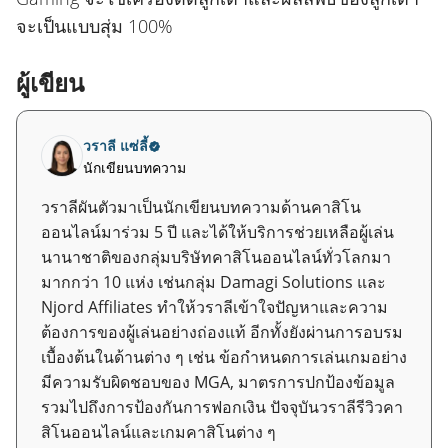
จะเป็นแบบสุ่ม 100%
ผู้เขียน
วราลี แซ่ลี้
นักเขียนบทความ
วราลีผันตัวมาเป็นนักเขียนบทความด้านคาสิโน
ออนไลน์มาร่วม 5 ปี และได้ให้บริการช่วยเหลือผู้เล่น
นานาชาติของกลุ่มบริษัทคาสิโนออนไลน์ทั่วโลกมา
มากกว่า 10 แห่ง เช่นกลุ่ม Damagi Solutions และ
Njord Affiliates ทำให้วราลีเข้าใจปัญหาและความ
ต้องการของผู้เล่นอย่างถ่องแท้ อีกทั้งยังผ่านการอบรม
เบื้องต้นในด้านต่าง ๆ เช่น ข้อกำหนดการเล่นเกมอย่าง
มีความรับผิดชอบของ MGA, มาตรการปกป้องข้อมูล
รวมไปถึงการป้องกันการฟอกเงิน ปัจจุบันวราลีรีวิวคา
สิโนออนไลน์และเกมคาสิโนต่าง ๆ