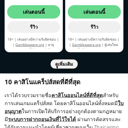
เล่นตอนนี้
เล่นตอนนี้
รีวิว
รีวิว
18+ | เล่นอย่างมีความรับผิดชอบ |
18+ | เล่นอย่างมีความรับผิดชอบ |
|
Gambleaware.org
| อายุ
|
Gambleaware.org
| ผู้เล่นใหม่
มากกว่า 18 ปีขึ้นไป และชื่อในการ
เท่านั้น โบนัสจับคู่ 100% สูงสุด
ฝากถอนต้องเป็นชื่อเดียวกับตอน
5,000 บาท เฉพาะเกมสล็อตเท่านั้น
สมัคร |
กฏและเงื่อนไขที่ต้องยอมรับ
ข้อกำหนดการเดิมพัน 20x โบนัสมี
ดููเพิ่มเติม
ผลใช้ได้ตั้งแต่ 30 วันนับจากวันที่
ออก |
กฏและเงื่อนไขที่ต้องยอมรับ
10 คาสิโนแคร็ปส์สดที่ดีที่สุด
เราได้รวบรวมรายชื่อ
คาสิโนออนไลน์ที่ดีที่สุด
สำหรับ
การเล่นเกมแคร็ปส์สด โดยคาสิโนออนไลน์ทั้งหมดมี
ใบ
อนุญาต
ในการเปิดให้บริการอย่างถูกต้องตามกฎหมาย
มี
ระบบการฝากถอนเงินที่ไว้ใจได้
ผ่านการคัดสรรและ
ได้รับการแนะนำโดยผู้เชี่ยวชาญของเว็บ Thaicasino