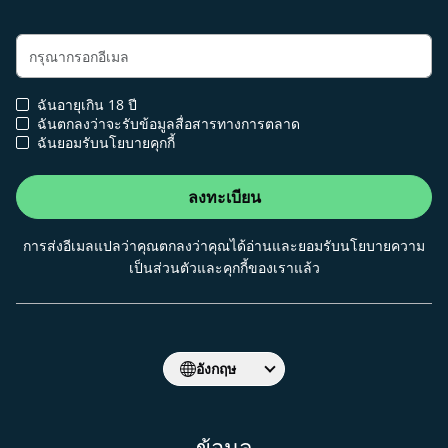
ฉันอายุเกิน 18 ปี
ฉันตกลงว่าจะรับข้อมูลสื่อสารทางการตลาด
ฉันยอมรับนโยบายคุกกี้
ลงทะเบียน
การส่งอีเมลแปลว่าคุณตกลงว่าคุณได้อ่านและยอมรับนโยบายความ
เป็นส่วนตัวและคุกกี้ของเราแล้ว
อังกฤษ
ข้อมูล