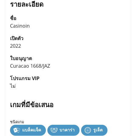
รายละเอียด
ชื่อ
Casinoin
เปิดตัว
2022
ใบอนุญาต
Curacao 1668/JAZ
โปรแกรม VIP
ไม่
เกมที่มีข้อเสนอ
ชนิดเกม
แบล็คแจ็ค
บาคาร่า
รูเล็ต