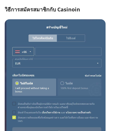
วิธีการสมัครสมาชิกกับ Casinoin