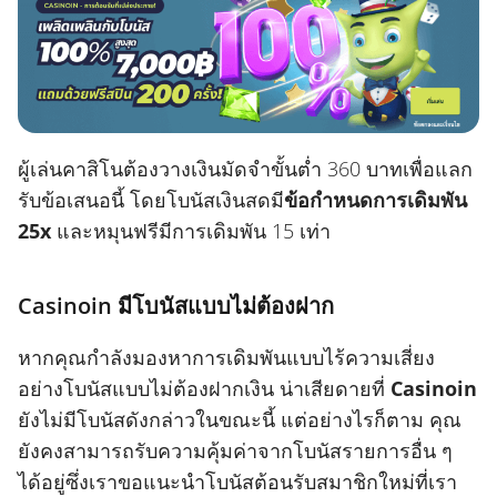
ผู้เล่นคาสิโนต้องวางเงินมัดจำขั้นต่ำ 360 บาทเพื่อแลก
รับข้อเสนอนี้ โดยโบนัสเงินสดมี
ข้อกำหนดการเดิมพัน
25x
และหมุนฟรีมีการเดิมพัน 15 เท่า
Casinoin มีโบนัสแบบไม่ต้องฝาก
หากคุณกำลังมองหาการเดิมพันแบบไร้ความเสี่ยง
อย่างโบนัสแบบไม่ต้องฝากเงิน น่าเสียดายที่
Casinoin
ยังไม่มีโบนัสดังกล่าวในขณะนี้ แต่อย่างไรก็ตาม คุณ
ยังคงสามารถรับความคุ้มค่าจากโบนัสรายการอื่น ๆ
ได้อยู่ซึ่งเราขอแนะนำโบนัสต้อนรับสมาชิกใหม่ที่เรา