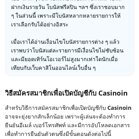
ฝากเงินรายวัน โบนัสฟรีสปิน ฯลฯ ซึ่งเราชอบมาก
ๆ ในส่วนนี้ เพราะมีโบนัสหลากหลายรายการให้
เราเลือกรับได้อย่างอิสระ
เมื่อเราได้อ่านเงื่อนไขโบนัสรายการต่าง ๆ แล้ว
เราพบว่าโบนัสแต่ละรายการมีเงื่อนไขไม่ซับซ้อน
และมียอดเทิร์นโอเวอร์ไม่สูงมากเท่าใดนักเมื่อ
เทียบกับเว็บคาสิโนออนไลน์เว็บอื่น ๆ
วิธีสมัครสมาชิกเพื่อเปิดบัญชีกับ Casinoin
สำหรับวิธีการสมัครสมาชิกเพื่อเปิดบัญชีกับ
Casinoin
อาจจะยุ่งยากสักเล็กน้อย เพราะผู้เล่นจะต้องทำการ
ยืนยันอีเมล์ เบอร์โทรศัพท์ และมีการอัปโหลดเอกสาร
เพื่อทำการยืนยันตัวตนซึ่งมีขั้นตอนดังต่อไปนี้