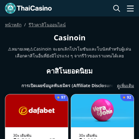
หน้าหลัก
รีวิวคาสิโนออนไลน์
Casinoin
⚠️หมายเหตุ⚠️Casinoin จะยกเลิกโปรโมชันและโบนัสสำหรับผู้เล่น
เลือกคาสิโนอื่นที่ยังมีโปรแรง ๆ จากรีวิวของเราแทนได้เลย
คาสิโนยอดนิยม
การเปิดเผยข้อมูลพันธมิตร (Affiliate Disclosure)
ที่
ดููเพิ่มเติม
https://www.thaicasino.com/ เราตั้งใจคัดสรรข้อเสนอจากคาสิโน
97
92
ออนไลน์ที่ตอบโจทย์ของผู้เล่นแต่ละคนอย่างดีที่สุด บางลิงก์บน
เว็บไซต์ของเราเป็นลิงก์พันธมิตร (Affiliate Links) ซึ่งหมายความว่าถ้า
คุณคลิกและฝากเงินผ่านลิงก์เหล่านั้น ทาง
https://www.thaicasino.com/ อาจได้รับค่าคอมมิชชั่น แต่จะไม่มีค่า
ใช้จ่ายใด ๆ เพิ่มเติมสำหรับคุณ
30x เดิมพัน
30x เดิมพัน