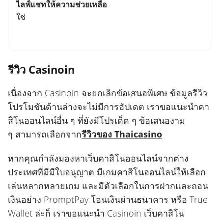
ไลฟ์แชทให้ความช่วยเหลือ
ใช่
รีวิว Casinoin
เนื่องจาก Casinoin จะยกเลิกข้อเสนอพิเศษ ข้อมูลรีวิว
โปรโมชันด้านล่างจะไม่มีการอัปเดต เราขอแนะนำคา
สิโนออนไลน์อื่น ๆ ที่ยังมีโปรเด็ด ๆ ข้อเสนองาม
ๆ สามารถเลือกจาก
รีวิวของ Thaicasino
หากคุณกำลังมองหาเว็บคาสิโนออนไลน์จากต่าง
ประเทศที่มีมีใบอนุญาต มีเกมคาสิโนออนไลน์ให้เลือก
เล่นหลากหลายเกม และมีตัวเลือกในการฝากและถอน
เงินอย่าง PromptPay โอนเงินผ่านธนาคาร หรือ True
Wallet ล่ะก็ เราขอแนะนำ Casinoin เว็บคาสิโน