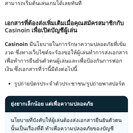
สามารถเริ่มต้นเล่นเกมได้เลยทันที
เอกสารที่ต้องส่งเพิ่มเติมเมื่อคุณสมัครสมาชิกกับ
Casinoin เพื่อเปิดบัญชีผู้เล่น
Casinoin
มีนโยบายในการรักษาความปลอดภัยที่เข้ม
งวด ซึ่งทางเว็บไซต์จะร้องขอให้ผู้เล่นทำการส่งเอกสาร
เพื่อทำการยืนยันตัวตนผู้เล่นและเพื่อป้องกันการฟอก
เงิน ซึ่งเอกสารที่ว่านี้มีดังต่อไปนี้
รูปถ่ายบัตรประจำตัวประชาชน/รูปถ่ายพาสปอร์ต
ยุ่งยากเล็กน้อย แต่เพื่อความปลอดภัย
นโยบายที่บังคับให้ผู้เล่นต้องส่งเอกสารยืนยันตัวตน
นั้นเป็นเรื่องที่ดี ทำเพื่อความปลอดภัยของบัญชี