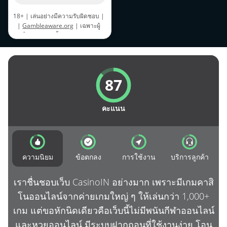
18+ | เล่นอย่างมีความรับผิดชอบ |
|
Gambleaware.org
| เฉพาะผู้
เล่นใหม่ | ฝากครั้งแรก 100% สูงสุด
$30,000 / 1 BTC + 25 ฟรีสปิน,
ฝากครั้งที่สอง 75% สูงสุด $30,000 /
1 BTC, ฝากครั้งที่สาม 50% สูงสุด
$30,000 / 1 BTC | กำหนดเงื่อนไข
87
การพนัน 35 เท่า | ฝากขั้นต่ำ $10 /
0.0003 BTC. |
กฏและเงื่อนไขที่
ต้องยอมรับ
คะแนน
ความนิยม
ข้อตกลง
การใช้งาน
บริการลูกค้า
เราชื่นชอบเว็บ CasinoIN อย่างมาก เพราะมีเกมคาสิ
โนออนไลน์จากค่ายเกมใหญ่ ๆ ให้เล่นกว่า 1,000+
เกม แต่ขอหักนิดเดียวคือเว็บนี้ไม่มีพนันกีฬาออนไลน์
และหวยออนไลน์ มีระบบฝากถอนที่ใช้งานง่าย โอน