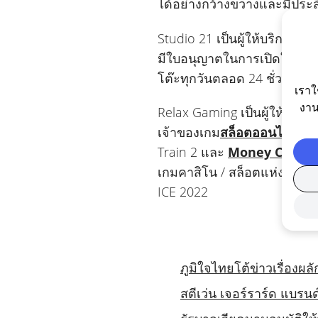
ได้อย่างกว้างขวางและมีประส
Studio 21 เป็นผู้ให้บริการ
มีใบอนุญาตในการเปิดให้บริ
โต๊ะทุกวันตลอด 24 ชั่วโมง เ
เราใ
งาน
Relax Gaming เป็นผู้ให้บริก
เจ้าของเกม
สล็อตออนไลน์
ชื่
Train 2 และ
Money Cart 2
เกมคาสิโน / สล็อตแห่งปีที่ S
ICE 2022
ภูมิใจไทยโต้ข่าวเรื่องผ
สตีเว่น เจอร์ราร์ด แบ