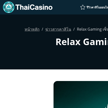
รีวิวคาสิโนออนไล
หน้าหลัก
ข่าวสารคาสิโน
Relax Gaming เซ็
Relax Gamin