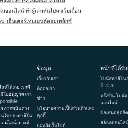
้พลเมืองบางส่วนเล่นคาสิโนได้
ออนไลน์ ทำผู้เล่นหันไปหาเว็บเถื่อน
บ. เอ็นเตอร์เทนเมนต์คอมเพล็กซ์
ข้อมูล
หน้าที่ได้ร
เกี่ยวกับเรา
โบนัสคาสิโนออ
ปี 2026
น์ได้เลย เรามี
ติดต่อเรา
่มีใบอนุญาต เรา
ฟรีสปิน โบนั
ข่าว
ponsible
ออนไลน์
นโยบายความเป็นส่วนตัวและ
ภัย การพนันควร
ข้อเสนอสุดฮิต
คุกกี้
งื่อนไขของคาสิโน
สล็อตออนไลน
นออนไลน์อย่างมี
แผนผังเว็บไซต์