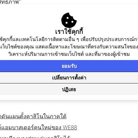
ิทธิภาพ”
เกมคาสิโนสดออนไลน์จากประเทศบัลแกเรีย ก่อตั้งขึ้นในปี 
การอย่างถูกต้องตามกฎหมายในประเทศบัลแกเรีย ให้บริกา
เราใช้คุกกี้
ป็นหนึ่งในผู้ให้บริการเกมคาสิโนสดที่มีการเติบโตอย่างรว
ช้คุกกี้และเทคโนโลยีการติดตามอื่น ๆ เพื่อปรับปรุงประสบการณ์ก
เว็บไซต์ของคุณ แสดงเนื้อหาและโฆษณาที่ตรงกับความสนใจขอ
ารเกมสล็อตออนไลน์จากเกาะบริเตนใหญ่ผู้เป็น
วิเคราะห์ปริมาณการเข้าชมเว็บไซต์ และที่มาของผู้เข้าชม
อดังอย่าง
Neko Night Dream Drop
, Money
ได้รับการเสนอชื่อให้เป็นผู้ให้บริการและนักพัฒนา
ยอมรับ
BC Awards 2022 และผู้ให้บริการเกมยอดเยี่ยมที่
เปลี่ยนการตั้งค่า
ปฏิเสธ
ลักดันแผนตั้งคาสิโนในภาคใต้
รนด์แอมบาสเดอร์คนใหม่ของ WE88