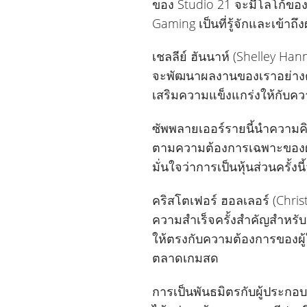
ของ Studio 21 จะมีโลโก้ของผู
Gaming เป็นที่รู้จักและเข้าถึงผ
เชลลีย์ ฮันนาห์ (Shelley Han
จะพัฒนาผลงานของเราอย่างต่อเ
เสริมความแข็งแกร่งให้กับ
ซัพพลายเออร์รายนี้นำความ
ตามความต้องการเฉพาะของผู้
มั่นใจว่าการเป็นหุ้นส่วนครั้
คริสโตเฟอร์ ฮอลเลอร์ (Chris
ความสำเร็จครั้งสำคัญสำหรั
ให้ตรงกับความต้องการของผู้
ตลาดเกมสด
การเป็นพันธมิตรกับผู้ประกอ