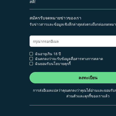
สติ!
สมัครรับจดหมายข่าวของเรา
รับข่าวสารและข้อมูลเชิงลึกล่าสุดส่งตรงถึงกล่องจดห
ฉันอายุเกิน 18 ปี
ฉันตกลงว่าจะรับข้อมูลสื่อสารทางการตลาด
ฉันยอมรับนโยบายคุกกี้
ลงทะเบียน
การส่งอีเมลแปลว่าคุณตกลงว่าคุณได้อ่านและยอมรั
ส่วนตัวและคุกกี้ของเราแล้ว