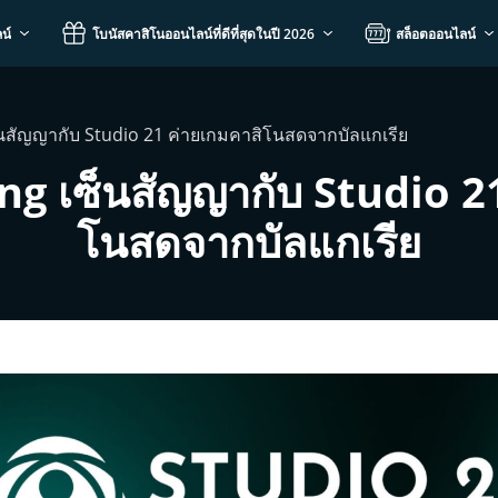
น์
โบนัสคาสิโนออนไลน์ที่ดีที่สุดในปี 2026
สล็อตออนไลน์
นสัญญากับ Studio 21 ค่ายเกมคาสิโนสดจากบัลแกเรีย
g เซ็นสัญญากับ Studio 21
โนสดจากบัลแกเรีย