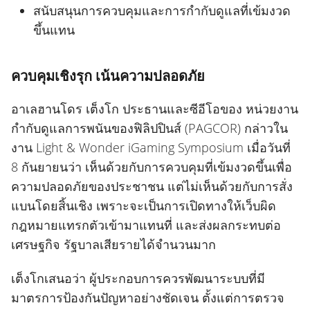
สนับสนุนการควบคุมและการกำกับดูแลที่เข้มงวด
ขึ้นแทน
ควบคุมเชิงรุก เน้นความปลอดภัย
อาเลฮานโดร เต็งโก ประธานและซีอีโอของ หน่วยงาน
กำกับดูแลการพนันของฟิลิปปินส์ (PAGCOR) กล่าวใน
งาน Light & Wonder iGaming Symposium เมื่อวันที่
8 กันยายนว่า เห็นด้วยกับการควบคุมที่เข้มงวดขึ้นเพื่อ
ความปลอดภัยของประชาชน แต่ไม่เห็นด้วยกับการสั่ง
แบนโดยสิ้นเชิง เพราะจะเป็นการเปิดทางให้เว็บผิด
กฎหมายแทรกตัวเข้ามาแทนที่ และส่งผลกระทบต่อ
เศรษฐกิจ รัฐบาลเสียรายได้จำนวนมาก
เต็งโกเสนอว่า ผู้ประกอบการควรพัฒนาระบบที่มี
มาตรการป้องกันปัญหาอย่างชัดเจน ตั้งแต่การตรวจ