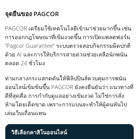
จุดยืนของ PAGCOR
PAGCOR เตรียมใช้เทคโนโลยีเข้ามาช่วยมากขึ้น เช่น
การออกกฎโฆษณาที่เข้มงวดขึ้น การเปิดแพลตฟอร์ม
“Pagcor Guarantee” ระบบตรวจสอบกิจกรรมผิดปกติ
ด้วย AI และการให้บริการสายด่วนช่วยเหลือนักพนัน
ตลอด 24 ชั่วโมง
ท่ามกลางกระแสกดดันให้ฟิลิปปินส์ควบคุมการพนัน
ออนไลน์เข้มข้นขึ้น PAGCOR ยังคงยืนยันว่า แนวทางที่
ดีที่สุดคือ การกำกับดูแลอย่างเข้มงวด ไม่ใช่การสั่ง
ห้ามโดยเด็ดขาด เพราะการแบนจะทำให้ผู้คนหันไป
เล่นเว็บเถื่อนแทน
วิธีเลือกคาสิโนออนไลน์