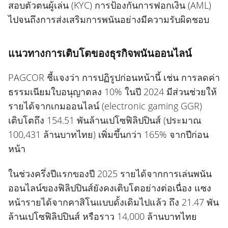
สอบตัวตนผู้เล่น (KYC) การป้องกันการฟอกเงิน (AML)
ไปจนถึงการส่งเสริมการพนันอย่างมีความรับผิดชอบ
แนวทางการเติบโตของธุรกิจพนันออนไลน์
PAGCOR ชี้แจงว่า การปฏิรูปก่อนหน้านี้ เช่น การลดค่า
ธรรมเนียมใบอนุญาตลง 10% ในปี 2024 มีส่วนช่วยให้
รายได้จากเกมออนไลน์
(electronic gaming GGR)
เติบโตถึง 154.51 พันล้านเปโซฟิลิปปินส์
(ประมาณ
100,431 ล้านบาทไทย) เพิ่มขึ้นกว่า 165% จากปีก่อน
หน้า
ในช่วงครึ่งปีแรกของปี 2025 รายได้จากการเล่นพนัน
ออนไลน์ของฟิลิปปินส์ยังคงเติบโตอย่างต่อเนื่อง แซง
หน้ารายได้จากคาสิโนแบบดั้งเดิมไปแล้ว ถึง 21.47 พัน
ล้านเปโซฟิลิปปินส์ หรือราว 14,000 ล้านบาทไทย