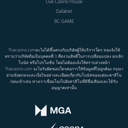
Live Casino House
Dafabet
BC.GAME
Thaicasino.comละไม่ได้ขึ้นตรงกับบริษัทผู้ให้บริการใดๆ ขอแจ้งให้
ทราบว่าบริษัทถือเป็นบุคคลที่ 3 ที่สงวนสิทธิ์ในการเปลี่ยนแปลง ยกเลิก
โบนัส หรือโปรโมชั่น โดยไม่ต้องแจ้งให้ทราบล่วงหน้า
Thaicasino.com จะไม่รับผิดชอบใดๆต่อการให้ข้อมูลที่ไม่ถูกต้อง กรุณา
อ่านข้อตกลงและเงื่อไขอย่างละเอียดเกี่ยวกับโบนัสของแต่ละตาสิโน
ก่อนเข้าเล่น ทางเราเชื่อมโยงไปยังคาสิโนที่มีชื่อเสียงและได้รับ
อนุญาตเท่านั้น