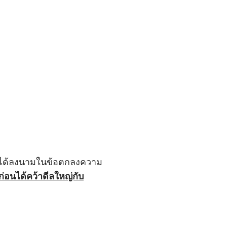
ว่าได้ลงนามในข้อตกลงความ
ก่อนได้คว้าดีลใหญ่กับ