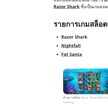
Razor Shark
ซึ่งเป็นเกมยอด
รายการเกมสล็อ
Razor Shark
Nightfall
Fat Santa
ตัวอย่างสล็อต Razor Shark จาก Pu
Gaming