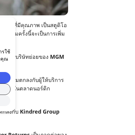
นมีเกมที่มีคุณภาพ เป็นสตูดิโอ
รลงนามครั้งนี้จะเป็นการเพิ่ม
ารใช้
s
ซึ่งเป็นบริษัทย่อยของ
MGM
งคุณ
้ลงนามตกลงกับผู้ให้บริการ
ศศักดาในตลาดนอร์ดิก
อตกลงกับ
Kindred Group
zor Returns
เป็นภาคต่อของ