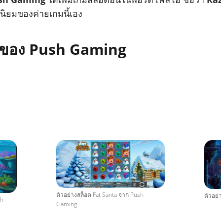
นิยมของค่ายเกมนี้เอง
ตของ Push Gaming
ตัวอย่างสล็อต Fat Santa จาก Push
ตัวอย่
sh
Gaming