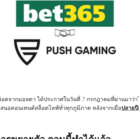
รสล็อตจากมอลตา ได้ประกาศในวันที่ 7 กรกฎาคมที่ผ่านมา
นอคอนเทนต์สล็อตไลฟ์ทั่วทุกภูมิภาค หลังจากเมื่อ
ปลายปี