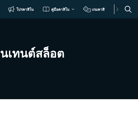
โปรคาสิโน
คู่มือคาสิโน
เกมคาสิโน
นเทนต์สล็อต