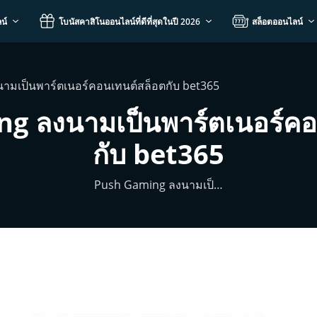
น์
โบนัสคาสิโนออนไลน์ที่ดีที่สุดในปี 2026
สล็อตออนไลน์
ามเป็นพาร์ตเนอร์คอนเทนต์สล็อตกับ bet365
g ลงนามเป็นพาร์ตเนอร์คอ
กับ bet365
Push Gaming ลงนามเป็…