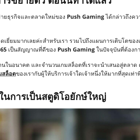
ี่การขยายตัว ตอนนี้ทำได้แล้ว
ฝ่ายธุรกิจและตลาดใหม่ของ
Push Gaming
ได้กล่าวถึงคว
ี่ยอดเยี่ยมมากเลยค่ะสำหรับเรา รวมไปถึงแผนการเติบโตของ
65
เป็นสัญญาณที่ดีของ
Push Gaming
ในปัจจุบันที่ต้อ
แผนงานในอนาคต และจำนวนเกมสล็อตที่เราจะนำเสนอสู่ตลาด ดั
มสล็อต
ของเรากับผู้ให้บริการเจ้าใดเจ้าหนึ่งให้มากที่สุดเท่า
นในการเป็นสตูดิโอยักษ์ใหญ่