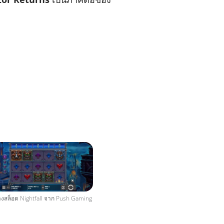
างสล็อต Nightfall จาก Push Gaming