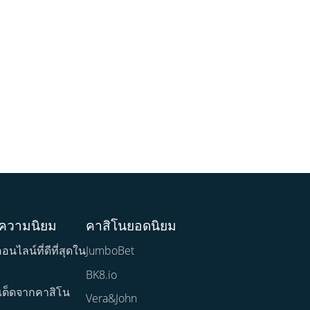
ับความนิยม
คาสิโนยอดนิยม
นไลน์ที่ดีที่สุดใน
JumboBet
BK8.io
สเด็ดจากคาสิโน
Vera&John