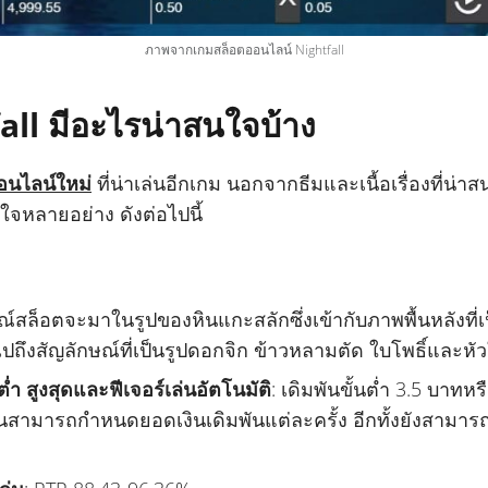
ภาพจากเกมสล็อตออนไลน์ Nightfall
fall มีอะไรน่าสนใจบ้าง
อนไลน์ใหม่
ที่น่าเล่นอีกเกม นอกจากธีมและเนื้อเรื่องที่น่
สนใจหลายอย่าง ดังต่อไปนี้
ษณ์สล็อตจะมาในรูปของหินแกะสลักซึ่งเข้ากับภาพพื้นหลังที
ถึงสัญลักษณ์ที่เป็นรูปดอกจิก ข้าวหลามตัด ใบโพธิ์และหั
ต่ำ สูงสุดและฟีเจอร์เล่นอัตโนมัติ
: เดิมพันขั้นต่ำ 3.5 บาทหร
ู้เล่นสามารถกำหนดยอดเงินเดิมพันแต่ละครั้ง อีกทั้งยังสามารถ