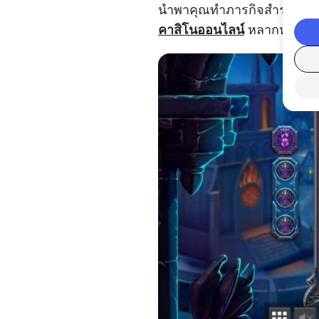
นำพาคุณทำภารกิจสำรวจปราสาท
คาสิโนออนไลน์
หลากหลายที่