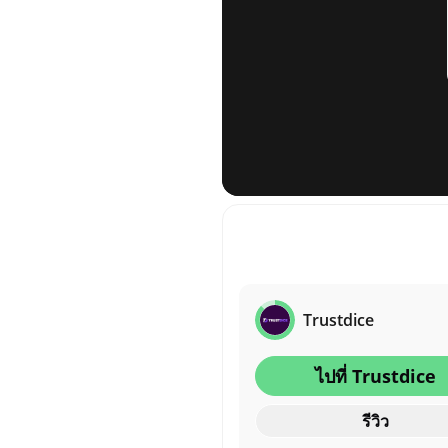
Trustdice
ไปที่ Trustdice
รีวิว