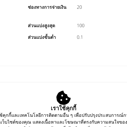
ช่องทางการจ่ายเงิน
20
ส่วนแบ่งสูงสุด
100
ส่วนแบ่งขั้นต่ำ
0.1
ิศวง แต่ถึงกระนั้นใช่ว่าทุกสิ่งจะหลับไหล… ว่ากันว่า ณ ที่
ติอันล้ำค่าไว้หลายสิบหีบ มีนักสำรวจคนแล้วคนเล่าที่ย่าง
เราใช้คุกกี้
ยหน้าหายตาไปอย่างปริศนา!
ช้คุกกี้และเทคโนโลยีการติดตามอื่น ๆ เพื่อปรับปรุงประสบการณ์ก
เว็บไซต์ของคุณ แสดงเนื้อหาและโฆษณาที่ตรงกับความสนใจขอ
าวเท้าเข้ามาที่
Nightfall
เกมสล็อตออนไลน์มาใหม่จาก