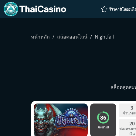
รีวิวคาสิโนออนไล
หน้าหลัก
สล็อตออนไลน์
Nightfall
สล็อตสุดสะพ
3
จำนวน
86
20
คะแนน
ช่องทางกา
เงิน