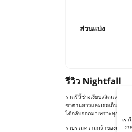
ส่วนแบ่ง
รีวิว Nightfall
ราตรีนี้ช่างเงียบสงัดและชวนพ
ซาตานสาวและเธอเก็บซ่อนสมบั
ได้กลับออกมาเพราะทุกคนหา
เราใ
งาน
รวบรวมความกล้าของคุณและก้