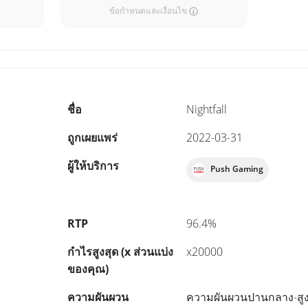
ข้อกำหนดและเงื่อนไข
ชื่อ
Nightfall
ถูกเผยแพร่
2022-03-31
ผู้ให้บริการ
Push Gaming
RTP
96.4%
กำไรสูงสุด (x ส่วนแบ่ง
x20000
ของคุณ)
ความผันผวน
ความผันผวนปานกลาง-สู