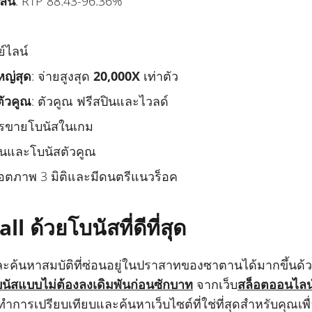
ล่น
: RTP 88.43-96.36%
ย์ไลน์
หญ่สุด
: จ่ายสูงสุด
20,000X
เท่าตัว
ตัวคูณ
: ตัวคูณ ฟรีสปินและไวลด์
การขายโบนัสในเกม
ปินและโบนัสตัวคูณ
ล็อตภาพ 3 มิติและมีดนตรีแนวร็อค
l ด้วยโบนัสที่ดีที่สุด
ะค้นหาสมบัติที่ซ่อนอยู่ในปราสาทของซาตานได้มากขึ้นด้
นัสแบบไม่ต้องลงเดิมพันก่อนซักบาท
จากเว็บ
สล็อตออนไลน
ื่อทำการเปรียบเทียบและค้นหาเว็บไซต์ที่ใช่ที่สุดสำหรับคุ