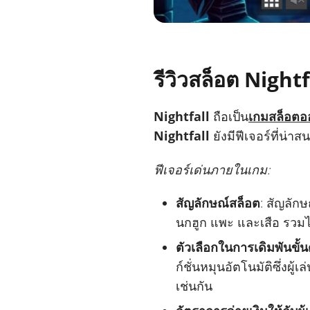
รีวิวสล็อต Night
Nightfall
ถือเป็น
เกมสล็อตอ
Nightfall
ยังมีฟีเจอร์ที่น่า
ฟีเจอร์เด่นภายในเกม:
สัญลักษณ์สล็อต
: สัญลัก
นกฮูก แพะ และเสือ รวมไป
ตัวเลือกในการเดิมพันขั้น
ก์ชั่นหมุนอัตโนมัติซึ่งผ
เช่นกัน