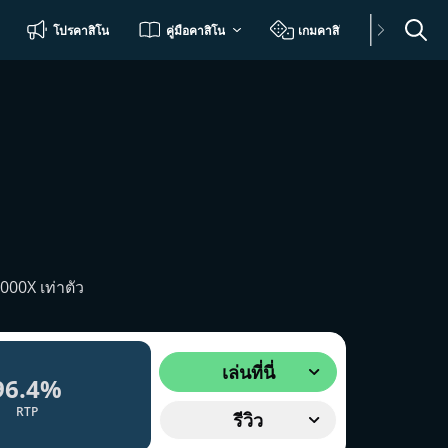
โปรคาสิโน
คู่มือคาสิโน
เกมคาสิโน
000X เท่าตัว
เล่นที่นี่
96.4%
RTP
รีวิว