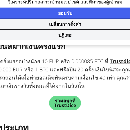
วิเคราะห์ปริมาณการเข้าชมเว็บไซต์ และที่มาของผู้เข้าชม
ยอมรับ
โบนัสสุดสัปดาห์
เปลี่ยนการตั้งค่า
Rabona
ปฏิเสธ
นัสฝากเงินครั้งแรก
รั้งแรกอย่างน้อย 10 EUR หรือ 0.000085 BTC ที่
Trustdi
0,000 EUR หรือ 1 BTC และฟรีสปิน 20 ครั้ง เงินโบนัสจะถู
ถถอนได้เมื่อทำยอดเดิมพันครบตามเงื่อนไข 40 เท่า คุณสา
เงินรางวัลทั้งหมดที่ได้จากโบนัสนั้น
ร่วมสนุกที่
TrustDice
่ประเภท