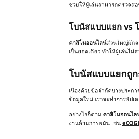
ช่วยให้ผู้เล่นสามารถตรวจสอบ
โบนัสแบบแยก
vs 
คาสิโนออนไลน์
ส่วนใหญ่มักจ
เป็นยอดเดียว ทำให้ผู้เล่นไ
โบนัสแบบแยกถูก
เนื่องด้วยข้อจำกัดบางประการ
ข้อมูลใหม่ เราจะทำการอัปเดตข
อย่างไรก็ตาม
คาสิโนออนไลน์ที
งานด้านการพนัน เช่น
eCOG