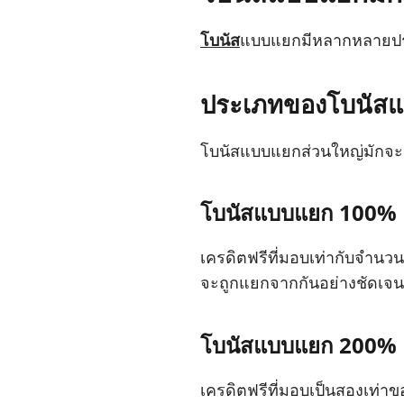
โบนัส
แบบแยกมีหลากหลายประเ
ประเภทของโบนัสแบ
โบนัสแบบแยกส่วนใหญ่มักจะ
โบนัสแบบแยก 100%
เครดิตฟรีที่มอบเท่ากับจำนวนเ
จะถูกแยกจากกันอย่างชัดเจน
โบนัสแบบแยก 200%
เครดิตฟรีที่มอบเป็นสองเท่าขอ