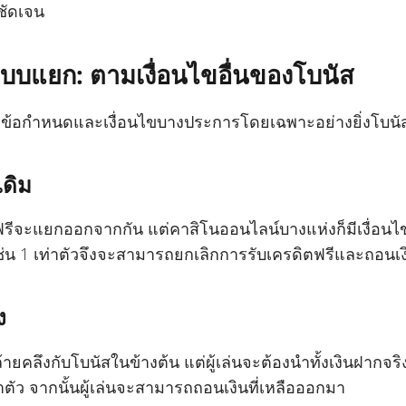
ชัดเจน
แบบแยก:
ตามเงื่อนไขอื่นของโบนัส
ข้อกำหนดและเงื่อนไขบางประการโดยเฉพาะอย่างยิ่งโบนัสท
ดิม
รีจะแยกออกจากกัน แต่คาสิโนออนไลน์บางแห่งก็มีเงื่อนไขที
ช่น 1 เท่าตัวจึงจะสามารถยกเลิกการรับเครดิตฟรีและถอนเง
ง
คลึงกับโบนัสในข้างต้น แต่ผู้เล่นจะต้องนำทั้งเงินฝากจริ
่าตัว จากนั้นผู้เล่นจะสามารถถอนเงินที่เหลือออกมา