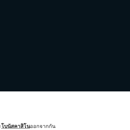
ะ
โบนัสคาสิโน
ออกจากกัน