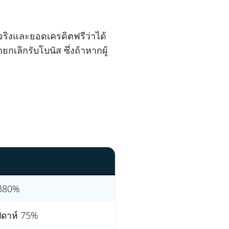
ริงและยอดเครดิตฟรีว่าได้
กยกเลิกรับโบนัส ซึ่งถ้าหากผู้
 380%
ัปดาห์ 75%