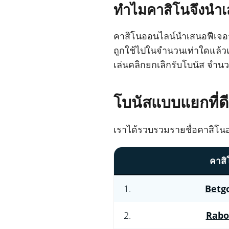
ทำไมคาสิโนจึงนำ
คาสิโนออนไลน์นำเสนอฟีเจอร
ถูกใช้ไปในจำนวนเท่าใดแล้ว
เล่นคลิกยกเลิกรับโบนัส จำ
โบนัสแบบแยกที่ดีท
เราได้รวบรวมรายชื่อคาสิโนออนไ
คาสิ
1.
Betg
2.
Rabo