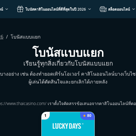
น์
โบนัสคาสิโนออนไลน์ที่ดีที่สุดในปี 2026
สล็อตออนไลน์
26
โบนัสแบบแยก
โบนัสแบบแยก
เรียนรู้ทุกสิ่งเกี่ยวกับโบนัสแบบแยก
ขบางอย่าง เช่น ต้องทำยอดเทิร์นโอเวอร์ คาสิโนออนไลน์บางเว็บไซต์
ผู้เล่นได้ตัดสินใจและยกเลิกได้ภายหลัง
no.com/ เราตั้งใจคัดสรรข้อเสนอจากคาสิโนออนไลน์ที่ตอบโจทย์ของผู้เล่นแต่ละคนอย่างดีที่สุด บางลิงก์บนเว็บไซต์
านลิงก์เหล่านั้น ทาง https://www.thaicasino.com/ อาจได้รับค่าคอมมิชชั่น แต่จะไม่มีค่าใช้จ่ายใด ๆ เพิ่มเต
80
1
สำหรับคุณ