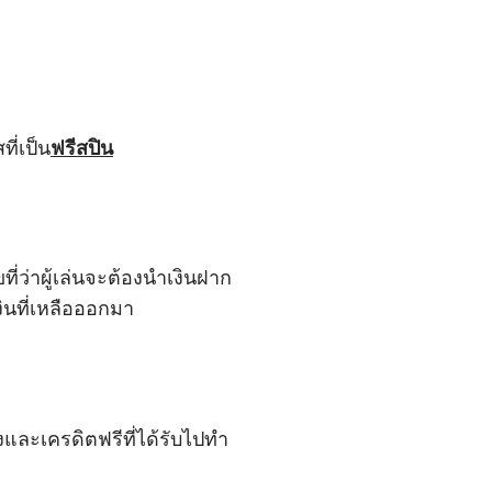
ี่เป็น
ฟรีสปิน
่ว่าผู้เล่นจะต้องนำเงินฝาก
ินที่เหลือออกมา
งและเครดิตฟรีที่ได้รับไปทำ