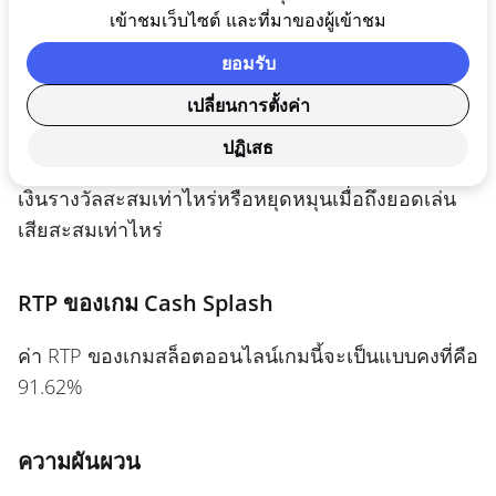
ชนะสูงสุด/ต่ำสุดและฟังก์ชั่นออโต้สปิน
เข้าชมเว็บไซต์ และที่มาของผู้เข้าชม
ยอมรับ
ผู้เล่นสามารถวางเงินเดิมพันขั้นต่ำ 3 บาทหรือสูงสุด
700 บาทต่อครั้ง มีฟังก์ชั่นหมุนอัตโนมัติที่สามารถ
เปลี่ยนการตั้งค่า
กำหนดให้วงล้อหมุนเองได้สูงสุด 100 ครั้ง แต่ฟังก์ชั่นนี้
ปฏิเสธ
ไม่สามารถกำหนดได้ว่าวงล้อจะต้องหยุดหมุนเมื่อถึง
เงินรางวัลสะสมเท่าไหร่หรือหยุดหมุนเมื่อถึงยอดเล่น
เสียสะสมเท่าไหร่
RTP ของเกม Cash Splash
ค่า RTP ของเกมสล็อตออนไลน์เกมนี้จะเป็นแบบคงที่คือ
91.62%
ความผันผวน