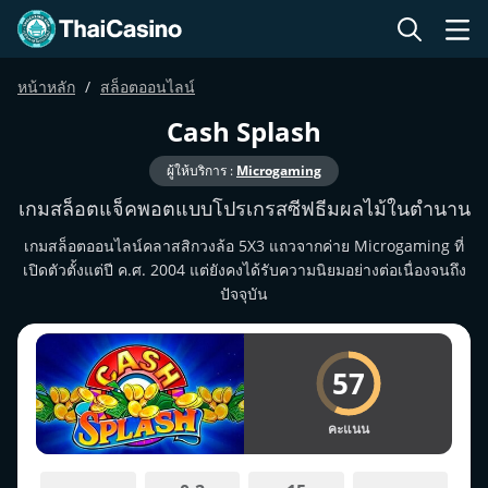
หน้าหลัก
สล็อตออนไลน์
Cash Splash
ผู้ให้บริการ :
Microgaming
เกมสล็อตแจ็คพอตแบบโปรเกรสซีฟธีมผลไม้ในตำนาน
เกมสล็อตออนไลน์คลาสสิกวงล้อ 5X3 แถวจากค่าย Microgaming ที่
เปิดตัวตั้งแต่ปี ค.ศ. 2004 แต่ยังคงได้รับความนิยมอย่างต่อเนื่องจนถึง
ปัจจุบัน
57
คะแนน