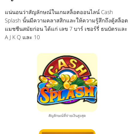
แน่นอนว่าสัญลักษณ์ในเกมสล็อตออนไลน์ Cash
Splash นั้นมีความคลาสสิกและให้ความรู้สึกถึงตู้สล็อต
แมชชีนสมัยก่อน ได้แก่ เลข 7 บาร์ เชอร์รี่ ธนบัตรและ
A J K Q และ 10
สัญลักษณ์ที่จ่ายเงินสูงสุด