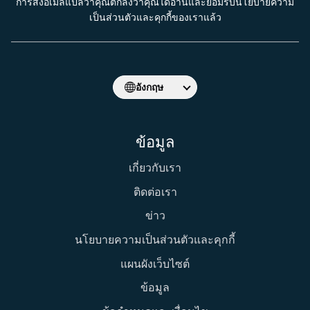
การส่งอีเมลแปลว่าคุณตกลงว่าคุณได้อ่านและยอมรับนโยบายความ
เป็นส่วนตัวและคุกกี้ของเราแล้ว
อังกฤษ
ข้อมูล
เกี่ยวกับเรา
ติดต่อเรา
ข่าว
นโยบายความเป็นส่วนตัวและคุกกี้
แผนผังเว็บไซต์
ข้อมูล