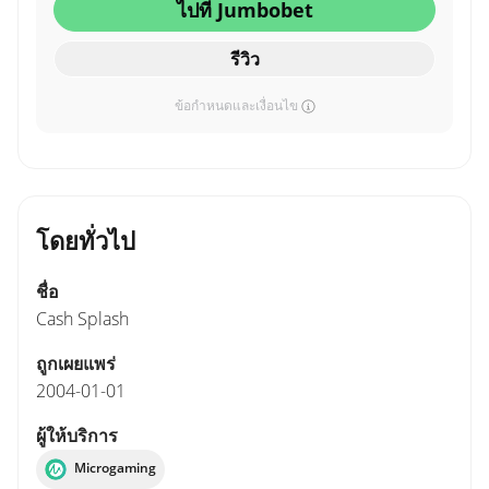
ไปที่ Jumbobet
รีวิว
ข้อกำหนดและเงื่อนไข
โดยทั่วไป
ชื่อ
Cash Splash
ถูกเผยแพร่
2004-01-01
ผู้ให้บริการ
Microgaming