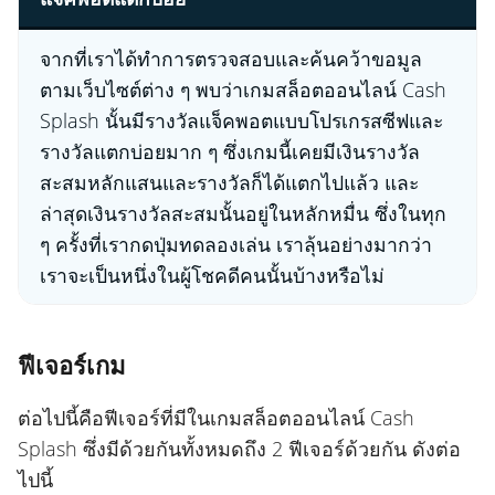
จากที่เราได้ทำการตรวจสอบและค้นคว้าขอมูล
ตามเว็บไซต์ต่าง ๆ พบว่าเกมสล็อตออนไลน์ Cash
Splash นั้นมีรางวัลแจ็คพอตแบบโปรเกรสซีฟและ
รางวัลแตกบ่อยมาก ๆ ซึ่งเกมนี้เคยมีเงินรางวัล
สะสมหลักแสนและรางวัลก็ได้แตกไปแล้ว และ
ล่าสุดเงินรางวัลสะสมนั้นอยู่ในหลักหมื่น ซึ่งในทุก
ๆ ครั้งที่เรากดปุ่มทดลองเล่น เราลุ้นอย่างมากว่า
เราจะเป็นหนึ่งในผู้โชคดีคนนั้นบ้างหรือไม่
ฟีเจอร์เกม
ต่อไปนี้คือฟีเจอร์ที่มีในเกมสล็อตออนไลน์ Cash
Splash ซึ่งมีด้วยกันทั้งหมดถึง 2 ฟีเจอร์ด้วยกัน ดังต่อ
ไปนี้