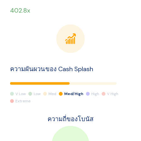
402.8x
ความผันผวนของ Cash Splash
V Low
Low
Med
Med/High
High
V High
Extreme
ความถี่ของโบนัส