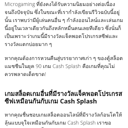
Microgaming ที่ยังคงได้รับความนิยมอย่างต่อเนื่อง
จนถึงปัจจุบัน ซึ่งในขณะที่เรากำลังเขียนรีวิวฉบับนี้อยู่
นั้น เราพบว่ามีผู้เล่นคนอื่น ๆ กำลังออนไลน์และเล่นเกม
นี้อยู่ในเวลาเดียวกันถึงหลักหมื่นคนเลยทีเดียว ซึ่งนั่นก็
เป็นเพราะว่าเกมนี้มีรางวัลแจ็คพอตโปรเกรสซีฟและ
รางวัลแตกบ่อยมาก ๆ
หากคุณต้องการหวนคืนสู่บรรยากาศเก่า ๆ ของตู้สล็อต
แมชชีนในยุค 90 เกม Cash Splash คือเกมที่คุณไม่
ควรพลาดเด็ดขาด!
เกมสล็อตเกมอื่นที่มีรางวัลแจ็คพอตโปรเกรส
ซีฟเหมือนกันกับเกม Cash Splash
หากคุณชื่นชอบเกมสล็อตออนไลน์ที่มีรางวัลก้อนโตให้
ลุ้นแบบจุใจเหมือนกันกับเกม Cash Splash เราขอ