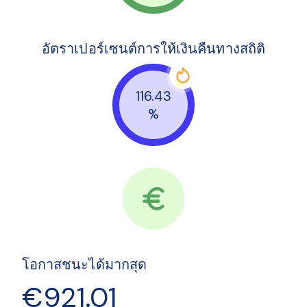
อัตราเปอร์เซนต์การให้เงินคืนทางสถิติ
116.43
%
โอกาสชนะได้มากสุด
€921.01