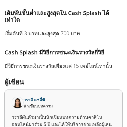
เดิมพันขั้นต่ำและสูงสุดใน Cash Splash ได้
เท่าใด
เริ่มต้นที่ 3 บาทและสูงสุด 700 บาท
Cash Splash มีวิธีการชนะเงินรางวัลกี่วิธี
มีวิธีการชนะเงินรางวัลเพียงแค่ 15 เพย์ไลน์เท่านั้น
ผู้เขียน
วราลี แซ่ลี้
นักเขียนบทความ
วราลีผันตัวมาเป็นนักเขียนบทความด้านคาสิโน
ออนไลน์มาร่วม 5 ปี และได้ให้บริการช่วยเหลือผู้เล่น