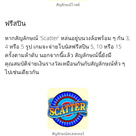
สัญลักษณ์ไวลด์
ฟรีสปิน
หากสัญลักษณ์ ‘Scatter’ หล่นอยู่บนวงล้อพร้อม ๆ กัน 3,
4 หรือ 5 รูป เกมจะจ่ายโบนัสฟรีสปิน 5, 10 หรือ 15
ครั้งตามลำดับ นอกจากนี้แล้ว สัญลักษณ์นี้ยังมี
คุณสมบัติจ่ายเงินรางวัลเหมือนกันกับสัญลักษณ์ทั่ว ๆ
ไปเช่นเดียวกัน
สัญลักษณ์สแคทเทอร์