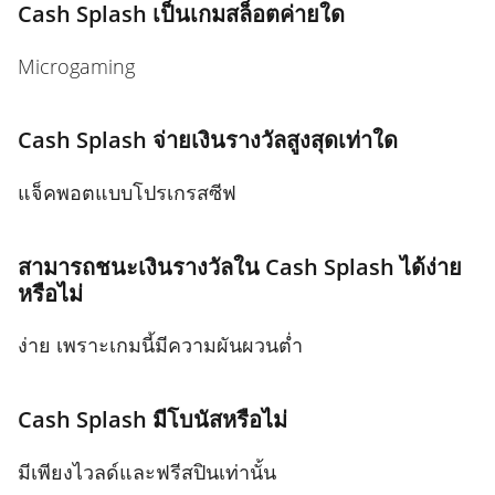
Cash Splash เป็นเกมสล็อตค่ายใด
Microgaming
Cash Splash จ่ายเงินรางวัลสูงสุดเท่าใด
แจ็คพอตแบบโปรเกรสซีฟ
สามารถชนะเงินรางวัลใน Cash Splash ได้ง่าย
หรือไม่
ง่าย เพราะเกมนี้มีความผันผวนต่ำ
Cash Splash มีโบนัสหรือไม่
มีเพียงไวลด์และฟรีสปินเท่านั้น