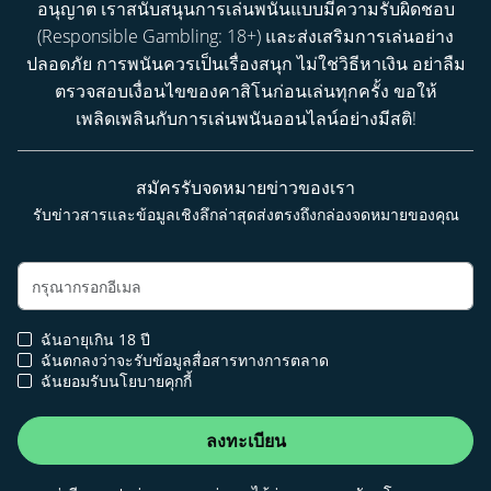
อนุญาต เราสนับสนุนการเล่นพนันแบบมีความรับผิดชอบ
(Responsible Gambling: 18+) และส่งเสริมการเล่นอย่าง
ปลอดภัย การพนันควรเป็นเรื่องสนุก ไม่ใช่วิธีหาเงิน อย่าลืม
ตรวจสอบเงื่อนไขของคาสิโนก่อนเล่นทุกครั้ง ขอให้
เพลิดเพลินกับการเล่นพนันออนไลน์อย่างมีสติ!
สมัครรับจดหมายข่าวของเรา
รับข่าวสารและข้อมูลเชิงลึกล่าสุดส่งตรงถึงกล่องจดหมายของคุณ
ฉันอายุเกิน 18 ปี
ฉันตกลงว่าจะรับข้อมูลสื่อสารทางการตลาด
ฉันยอมรับนโยบายคุกกี้
ลงทะเบียน