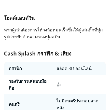
โฮลด์แอนด์วิน
หากผู้เล่นต้องการให้วงล้อหมุนเร็วขึ้นให้ผู้เล่นติ๊กที่ปุ่ม
รูปสายฟ้าด้านล่างของปุ่มสปิน
Cash Splash กราฟิก & เสียง
กราฟิก
สล็อต 3D ออนไลน์
รองรับการเล่นบนมือ
👍
ถือ
ไม่มีดนตรีประกอบฉาก
ดนตรี
หลัง