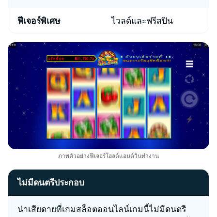
ฟีเจอร์พิเศษ
ไวลด์และฟรีสปิน
ภาพตัวอย่างฟีเจอร์โฮลด์แอนด์วินทำงาน
ไม่มีดนตรีประกอบ
น่าเสียดายที่เกมสล็อตออนไลน์เกมนี้ไม่มีดนตรี