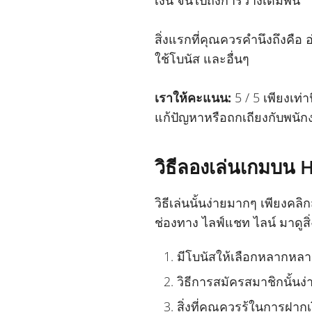
เงิน จนไปถึงการวางเดิมพัน
สิ่งแรกที่คุณควรคำนึงถึงคือ
ใช้โบนัส และอื่นๆ
เราให้คะแนน:
5 / 5 เพียงเท
แก้ปัญหาหรือถกเถียงกับพนั
วิธีลองเล่นเกมบน 
วิธีเล่นนั้นง่ายมากๆ เพียง
ช่องทาง ไลฟ์แชท ไลน์ มาดูสิ่
มีโบนัสให้เลือกหลากหลาย
วิธีการสมัครสมาชิกนั้น
สิ่งที่คุณควรรู้ในการฝากเ