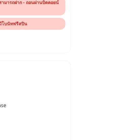
่สามารถฝาก - ถอนผ่านบิตคอยน์
มีโบนัทฟรีสปิน
nse