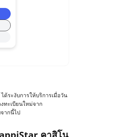
ได้ระงับการให้บริการเมื่อวัน
รลงทะเบียนใหม่จาก
จากนี้ไป
appiStar คาสิโน