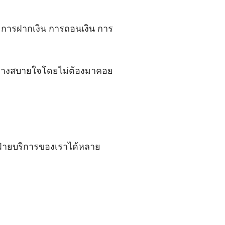
อง การฝากเงิน การถอนเงิน การ
้อย่างสบายใจโดยไม่ต้องมาคอย
อฝ่ายบริการของเราได้หลาย