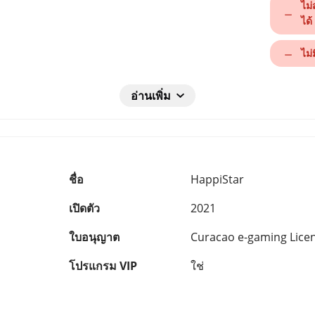
ไม
ได้
ไม่
อ่านเพิ่ม
ชื่อ
HappiStar
เปิดตัว
2021
ใบอนุญาต
Curacao e-gaming Lice
โปรแกรม VIP
ใช่