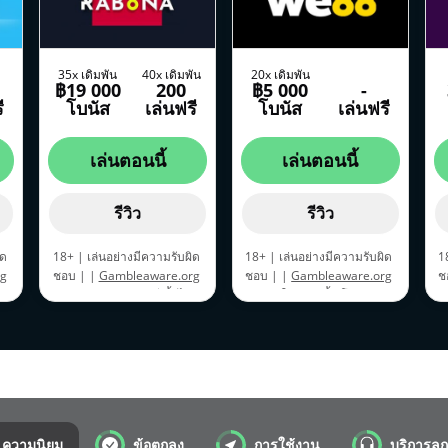
35x เดิมพัน
40x เดิมพัน
20x เดิมพัน
฿19 000
200
฿5 000
-
ี
โบนัส
เล่นฟรี
โบนัส
เล่นฟรี
เล่นตอนนี้
เล่นตอนนี้
รีวิว
รีวิว
ิด
18+ | เล่นอย่างมีความรับผิด
18+ | เล่นอย่างมีความรับผิด
1
rg
ชอบ | |
Gambleaware.org
ชอบ | |
Gambleaware.org
ช
ับ
| อายุมากกว่า 18 ปีขึ้นไป
| ผู้เล่นใหม่เท่านั้น โบนัสจับคู่
|
และชื่อในการฝากถอนต้องเป็น
100% สูงสุด 5,000 บาท
แร
ชื่อเดียวกับตอนสมัคร |
กฏ
เฉพาะเกมสล็อตเท่านั้น ข้อ
B
และเงื่อนไขที่ต้องยอมรับ
กำหนดการเดิมพัน 20x โบนัส
ส
มีผลใช้ได้ตั้งแต่ 30 วันนับจาก
วันที่ออก |
กฏและเงื่อนไขที่
ต้องยอมรับ
ความนิยม
ข้อตกลง
การใช้งาน
บริการลูก
0.