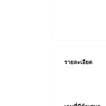
รายละเอียด