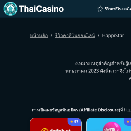
รีวิวคาสิโนออนไล
หน้าหลัก
รีวิวคาสิโนออนไลน์
HappiStar
⚠️หมายเหตุสำคัญสำหรับผู้เล
พฤษภาคม 2023 ดังนั้น เราจึงไม
การเปิดเผยข้อมูลพันธมิตร (Affiliate Disclosure)
ที่ https://www.thaicasi
ของเราเป็นลิงก์พันธมิตร (Affiliate Links) ซึ่งหมายความว่าถ้าคุณคลิกและฝากเงินผ่
97