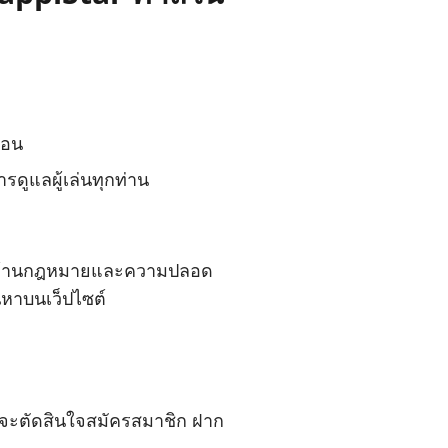
่นอน
ูแลผู้เล่นทุกท่าน
อมูลด้านกฎหมายและความปลอด
้นหาบนเว็ปไซต์
่จะตัดสินใจสมัครสมาชิก ฝาก