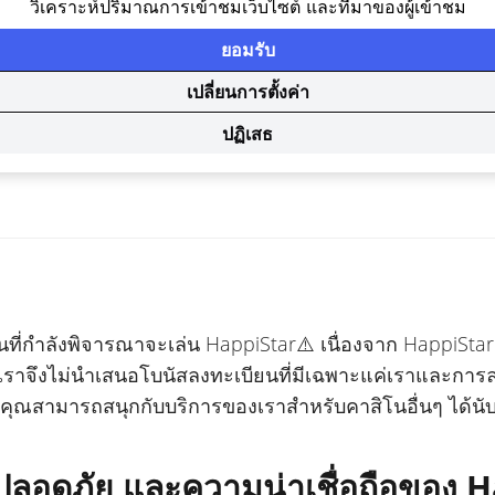
วิเคราะห์ปริมาณการเข้าชมเว็บไซต์ และที่มาของผู้เข้าชม
อีเมลช่วยเหลือ
ใช่
ยอมรับ
ที่อยู่อีเมล
[email protected]
เปลี่ยนการตั้งค่า
ไลฟ์แชทให้ความช่วย
ใช่
เหลือ
ปฏิเสธ
นที่กำลังพิจารณาจะเล่น HappiStar⚠️ เนื่องจาก HappiStar 
น เราจึงไม่นำเสนอโบนัสลงทะเบียนที่มีเฉพาะแค่เราและกา
่คุณสามารถสนุกกับบริการของเราสำหรับคาสิโนอื่นๆ ได้นับ
ลอดภัย และความน่าเชื่อถือของ H