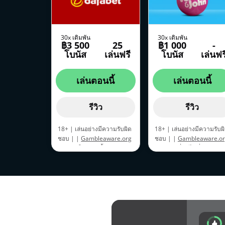
30x เดิมพัน
30x เดิมพัน
฿3 500
25
฿1 000
-
โบนัส
เล่นฟรี
โบนัส
เล่นฟร
เล่นตอนนี้
เล่นตอนนี้
รีวิว
รีวิว
18+ | เล่นอย่างมีความรับผิด
18+ | เล่นอย่างมีความรับผ
ชอบ | |
Gambleaware.org
ชอบ | |
Gambleaware.o
| ผู้เล่นใหม่เท่านั้น | 100%
|
กฏและเงื่อนไขที่ต้องยอมร
ตรงกับ 3,500 บาท | ฝากขั้น
ต่ำ 300 บาท | การเดิมพัน 10
เท่า. |
กฏและเงื่อนไขที่ต้อง
ยอมรับ