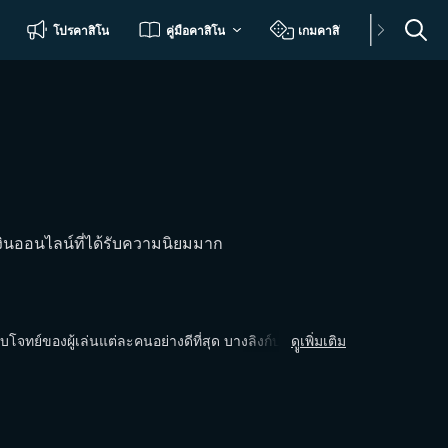
โปรคาสิโน
คู่มือคาสิโน
เกมคาสิโน
นออนไลน์ที่ได้รับความนิยมมาก
ดููเพิ่มเติม
ิม