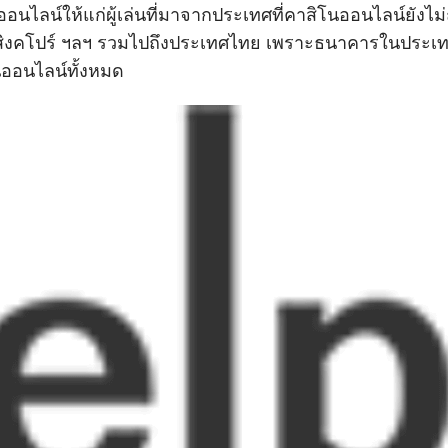
อนไลน์ให้แก่ผู้เล่นที่มาจากประเทศที่คาสิโนออนไลน์ยัง
ปุ่น สิงคโปร์ ฯลฯ รวมไปถึงประเทศไทย เพราะธนาคารในประเท
นออนไลน์ทั้งหมด