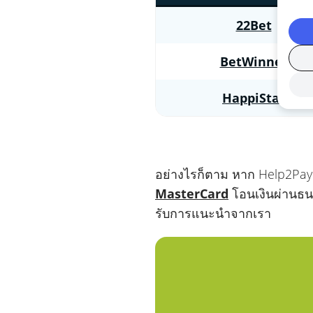
22Bet
BetWinner
HappiStar
อย่างไรก็ตาม หาก Help2Pay ไ
MasterCard
โอนเงินผ่านธ
รับการแนะนำจากเรา