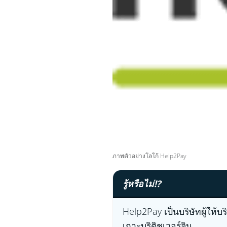
ภาพตัวอย่างโลโก้ Help2Pay
รู้หรือไม่!?
Help2Pay เป็นบริษัทผู้ให้บร
เกาะบริติชเวอร์จิน