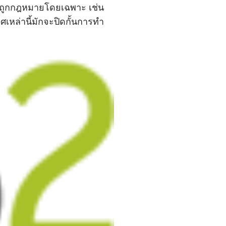
ไม่ถูกกฎหมายโดยเฉพาะ เช่น
ศเหล่านี้มักจะปิดกั้นการทำ