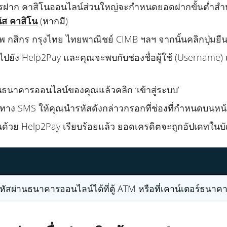
ารฝาก คาสิโนออนไลน์ส่วนใหญ่จะกำหนดยอดฝากขั้นต่ำสำหร
ัส คาสิโน
(หากมี)
พ กสิกร กรุงไทย ไทยพาณิชย์ CIMB ฯลฯ จากนั้นคลิกปุ่มยืน
งไปยัง Help2Pay และคุณจะพบกับช่องชื่อผู้ใช้ (Username) 
านธนาคารออนไลน์ของคุณแล้วคลิก ‘เข้าสู่ระบบ’
ทาง SMS ให้คุณนำรหัสดังกล่าวกรอกที่ช่องที่กำหนดบนหน้
นด้วย Help2Pay เรียบร้อยแล้ว ยอดเครดิตจะถูกอัปเดทในบ
รหัสผ่านธนาคารออนไลน์ได้ที่ตู้ ATM หรือที่เคาน์เตอร์ธน