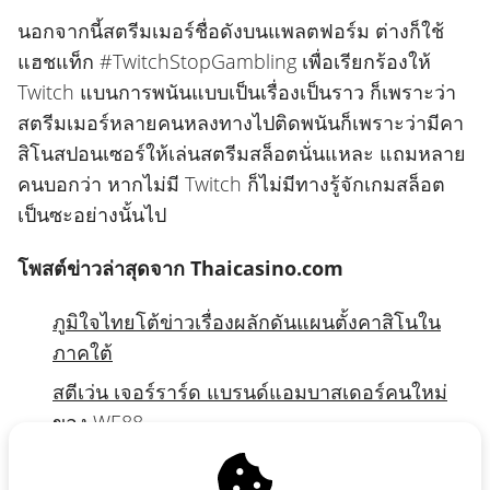
นอกจากนี้สตรีมเมอร์ชื่อดังบนแพลตฟอร์ม ต่างก็ใช้
แฮชแท็ก #TwitchStopGambling เพื่อเรียกร้องให้
Twitch แบนการพนันแบบเป็นเรื่องเป็นราว ก็เพราะว่า
สตรีมเมอร์หลายคนหลงทางไปติดพนันก็เพราะว่ามีคา
สิโนสปอนเซอร์ให้เล่นสตรีมสล็อตนั่นแหละ แถมหลาย
คนบอกว่า หากไม่มี Twitch ก็ไม่มีทางรู้จักเกมสล็อต
เป็นซะอย่างนั้นไป
โพสต์ข่าวล่าสุดจาก Thaicasino.com
ภูมิใจไทยโต้ข่าวเรื่องผลักดันแผนตั้งคาสิโนใน
ภาคใต้
สตีเว่น เจอร์ราร์ด แบรนด์แอมบาสเดอร์คนใหม่
ของ WE88
รัฐบาลเวียดนามอนุมัติให้พลเมืองบางส่วนเล่นคาสิ