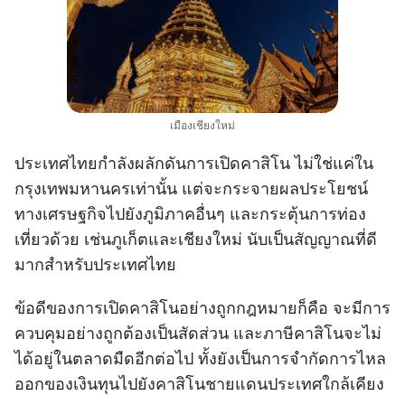
เมืองเชียงใหม่
ประเทศไทยกำลังผลักดันการเปิดคาสิโน ไม่ใช่แค่ใน
กรุงเทพมหานครเท่านั้น แต่จะกระจายผลประโยชน์
ทางเศรษฐกิจไปยังภูมิภาคอื่นๆ และกระตุ้นการท่อง
เที่ยวด้วย เช่นภูเก็ตและเชียงใหม่ นับเป็นสัญญาณที่ดี
มากสำหรับประเทศไทย
ข้อดีของการเปิดคาสิโนอย่างถูกกฎหมายก็คือ จะมีการ
ควบคุมอย่างถูกต้องเป็นสัดส่วน และภาษีคาสิโนจะไม่
ได้อยู่ในตลาดมืดอีกต่อไป ทั้งยังเป็นการจำกัดการไหล
ออกของเงินทุนไปยังคาสิโนชายแดนประเทศใกล้เคียง