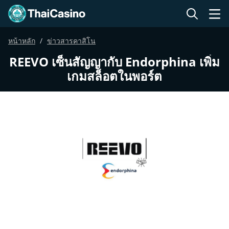
หน้าหลัก
ข่าวสารคาสิโน
REEVO เซ็นสัญญากับ Endorphina เพิ่ม
เกมสล็อตในพอร์ต