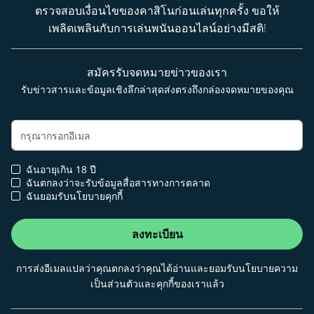
ตรวจสอบเงื่อนไขของคาสิโนก่อนเล่นทุกครั้ง ขอให้
เพลิดเพลินกับการเล่นพนันออนไลน์อย่างมีสติ!
สมัครรับจดหมายข่าวของเรา
รับข่าวสารและข้อมูลเชิงลึกล่าสุดส่งตรงถึงกล่องจดหมายของคุณ
ฉันอายุเกิน 18 ปี
ฉันตกลงว่าจะรับข้อมูลสื่อสารทางการตลาด
ฉันยอมรับนโยบายคุกกี้
ลงทะเบียน
การส่งอีเมลแปลว่าคุณตกลงว่าคุณได้อ่านและยอมรับนโยบายความ
เป็นส่วนตัวและคุกกี้ของเราแล้ว