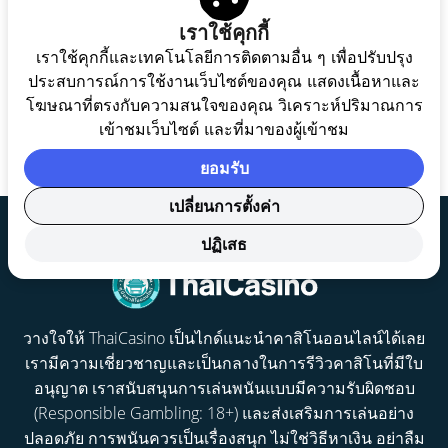
โนได้
เราใช้คุกกี้
PAGCOR หวั่นการแบนพนันออนไลน์ ทำผู้เล่นหัน
เราใช้คุกกี้และเทคโนโลยีการติดตามอื่น ๆ เพื่อปรับปรุง
ไปหาเว็บเถื่อน
ประสบการณ์การใช้งานเว็บไซต์ของคุณ แสดงเนื้อหาและ
โฆษณาที่ตรงกับความสนใจของคุณ วิเคราะห์ปริมาณการ
รัฐฯ ระงับการพิจารณาพรบ. เอ็นเตอร์เทนเมนต์
เข้าชมเว็บไซต์ และที่มาของผู้เข้าชม
คอมเพล็กซ์
ยอมรับ
เปลี่ยนการตั้งค่า
ปฏิเสธ
วางใจให้ ThaiCasino เป็นไกด์แนะนำคาสิโนออนไลน์ได้เลย
เรามีความเชี่ยวชาญและเป็นกลางในการรีวิวคาสิโนที่มีใบ
อนุญาต เราสนับสนุนการเล่นพนันแบบมีความรับผิดชอบ
(Responsible Gambling: 18+) และส่งเสริมการเล่นอย่าง
ปลอดภัย การพนันควรเป็นเรื่องสนุก ไม่ใช่วิธีหาเงิน อย่าลืม