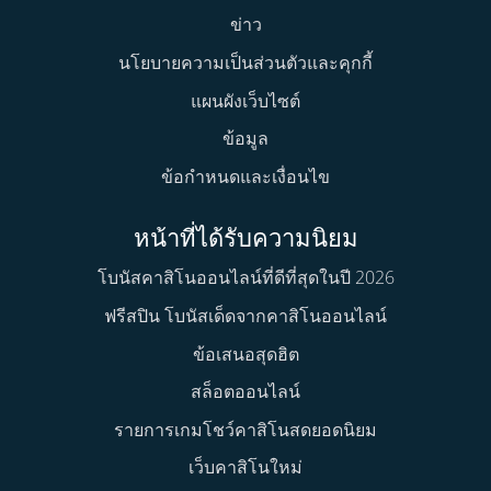
ข่าว
นโยบายความเป็นส่วนตัวและคุกกี้
แผนผังเว็บไซต์
ข้อมูล
ข้อกำหนดและเงื่อนไข
หน้าที่ได้รับความนิยม
โบนัสคาสิโนออนไลน์ที่ดีที่สุดในปี 2026
ฟรีสปิน โบนัสเด็ดจากคาสิโนออนไลน์
ข้อเสนอสุดฮิต
สล็อตออนไลน์
รายการเกมโชว์คาสิโนสดยอดนิยม
เว็บคาสิโนใหม่