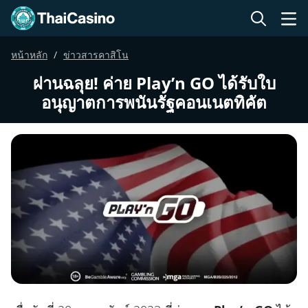
หน้าหลัก
ข่าวสารคาสิโน
ผ่านฉลุย! ค่าย Play’n GO ได้รับใบ
อนุญาตการพนันรัฐคอนเนตทิคัต