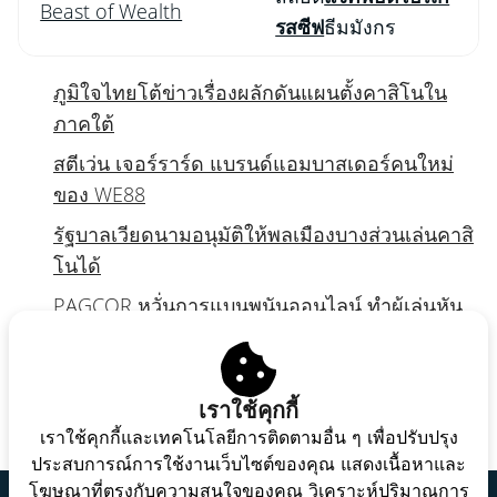
Beast of Wealth
รสซีฟ
ธีมมังกร
ภูมิใจไทยโต้ข่าวเรื่องผลักดันแผนตั้งคาสิโนใน
ภาคใต้
สตีเว่น เจอร์ราร์ด แบรนด์แอมบาสเดอร์คนใหม่
ของ WE88
รัฐบาลเวียดนามอนุมัติให้พลเมืองบางส่วนเล่นคาสิ
โนได้
PAGCOR หวั่นการแบนพนันออนไลน์ ทำผู้เล่นหัน
ไปหาเว็บเถื่อน
รัฐฯ ระงับการพิจารณาพรบ. เอ็นเตอร์เทนเมนต์
คอมเพล็กซ์
เราใช้คุกกี้
เราใช้คุกกี้และเทคโนโลยีการติดตามอื่น ๆ เพื่อปรับปรุง
ประสบการณ์การใช้งานเว็บไซต์ของคุณ แสดงเนื้อหาและ
โฆษณาที่ตรงกับความสนใจของคุณ วิเคราะห์ปริมาณการ