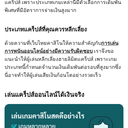
แคร็ปส์ เพราะประเภทเกมเหล่านี้มีตัวเลือกการเดิมพัน
พิเศษที่มีอัตราการจ่ายเงินสูงมาก
ประเภทแคร็ปส์ที่คุณควรหลีกเลี่ยง
ด้วยความที่เว็บไทยคาสิโนให้ความสำคัญกับ
การเล่น
การพนันออนไลน์อย่างมีความรับผิดชอบ
เราจึงขอ
แนะนำให้ผู้เล่นหลีกเลี่ยงฮายลิมิตแคร็ปส์ เพราะเกม
ประเภทนี้กำหนดจำนวนเงินเดิมพันต่อรอบที่สูงมากซึ่ง
นี่อาจทำให้ผู้เล่นเสียเงินก้อนโตอย่างรวดเร็ว
เล่นแคร็ปส์ออนไลน์ได้เงินจริง