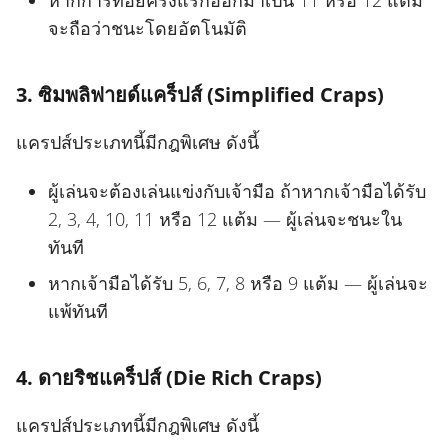
จะถือว่าชนะโดยอัตโนมัติ
3.
ซิมพลิฟายด์แคร็ปส์ (Simplified Craps)
แครปส์ประเภทนี้มีกฎพิเศษ ดังนี้
ผู้เล่นจะต้องเล่นแข่งกับเจ้ามือ ถ้าหากเจ้ามือได้รับ
2, 3, 4, 10, 11 หรือ 12 แต้ม — ผู้เล่นจะชนะใน
ทันที
หากเจ้ามือได้รับ 5, 6, 7, 8 หรือ 9 แต้ม — ผู้เล่นจะ
แพ้ทันที
4.
ดายริชแคร็ปส์ (Die Rich Craps)
แครปส์ประเภทนี้มีกฎพิเศษ ดังนี้