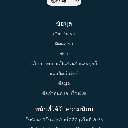
อังกฤษ
ข้อมูล
เกี่ยวกับเรา
ติดต่อเรา
ข่าว
นโยบายความเป็นส่วนตัวและคุกกี้
แผนผังเว็บไซต์
ข้อมูล
ข้อกำหนดและเงื่อนไข
หน้าที่ได้รับความนิยม
โบนัสคาสิโนออนไลน์ที่ดีที่สุดในปี 2026