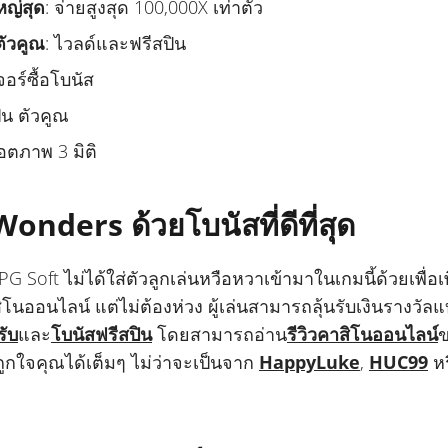
หญ่สุด
: จ่ายสูงสุด 100,000X เท่าตัว
ตัวคูณ
: ไวลด์และฟรีสปิน
เจอร์ซื้อโบนัส
ิน ตัวคูณ
็อตภาพ 3 มิติ
onders ด้วยโบนัสที่ดีที่สุด
 PG Soft ไม่ได้ใส่ตัวลูกเล่นหวือหวาเข้ามาในเกมนี้ด้วยเพื่
สิโนออนไลน์ แต่ไม่ต้องห่วง ผู้เล่นสามารถลุ้นรับเงินรางวั
รับ
และ
โบนัสฟรีสปิน
โดยสามารถอ่าน
รีวิวคาสิโนออนไลน์
ข
ี่ถูกใจคุณได้เต็มๆ ไม่ว่าจะเป็นจาก
HappyLuke
,
HUC99
หร