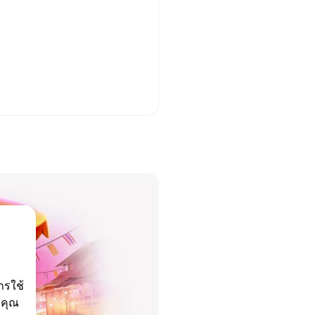
ารใช้
งคุณ