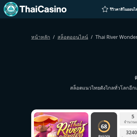
รีวิวคาสิโนออนไล
หน้าหลัก
สล็อตออนไลน์
Thai River Wonde
สล็อตแนวไทยดังไกลทั่วโลกอีกแล้
5
จำนวน
68
324
คะแนน