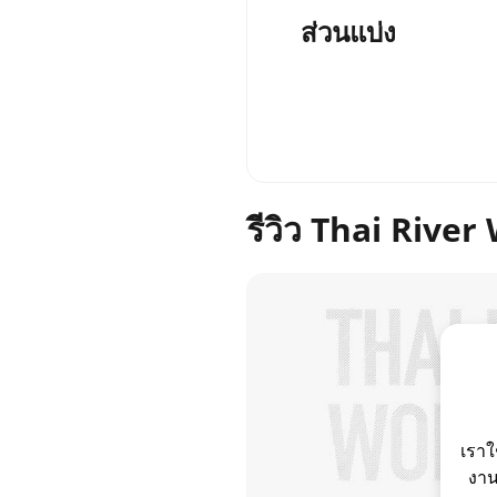
ส่วนแบ่ง
รีวิว Thai Rive
เราใ
งาน