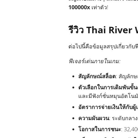
100000x
เท่าตัว!
รีวิว Thai Rive
ต่อไปนี้คือข้อมูลสรุปเกี่ยวก
ฟีเจอร์เด่นภายในเกม:
สัญลักษณ์สล็อต
: สัญลัก
ตัวเลือกในการเดิมพันขั้น
และมีฟังก์ชั่นหมุนอัตโนมั
อัตราการจ่ายเงินให้กับผู้เ
ความผันผวน
: ระดับกลาง
โอกาสในการชนะ
: 32,40