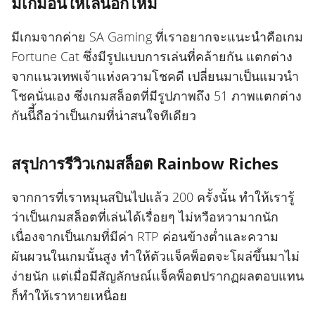
มีเกมอื่นให้เล่นอีกไหม
มีเกมจากค่าย SA Gaming ที่เราอยากจะแนะนำคือเกม
Fortune Cat ซึ่งมีรูปแบบการเล่นที่คล้ายกัน แตกต่าง
จากแนวเทพเจ้าแห่งความโชคดี เปลี่ยนมาเป็นแมวนำ
โชคนั่นเอง ซึ่งเกมสล็อตที่มีรูปภาพถึง 51 ภาพแตกต่าง
กันนีี้ถือว่าเป็นเกมที่น่าสนใจทีเดียว
สรุปการรีวิวเกมสล็อต Rainbow Riches
จากการที่เราหมุนสปินไปแล้ว 200 ครั้งนั้น ทำให้เรารู้
ว่าเป็นเกมสล็อตที่เล่นได้เรื่อยๆ ไม่หวือหวามากนัก
เนื่องจากเป็นเกมที่มีค่า RTP ค่อนข้างต่ำและความ
ผันผวนในเกมนั้นสูง ทำให้ตัวแจ็คพ็อตจะโผล่ขึ้นมาไม่
ง่ายนัก แต่เมื่อมีสัญลักษณ์แจ็คพ็อตปรากฏผลตอบแทน
ก็ทำให้เราหายเหนื่อย