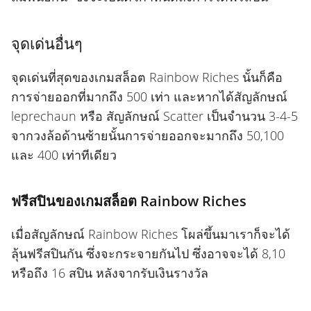
จุดเด่นอื่นๆ
จุดเด่นที่สุดของเกมสล็อต Rainbow Riches นั้นก็คือ
การจ่ายออกที่มากถึง 500 เท่า และหากได้สัญลักษณ์
leprechaun หรือ สัญลักษณ์ Scatter เป็นจำนวน 3-4-5
จากวงล้อด้านซ้ายนั้นการจ่ายออกจะมากถึง 50,100
และ 400 เท่าทีเดียว
ฟรีสปินของเกมสล็อต Rainbow Riches
เมื่อสัญลักษณ์ Rainbow Riches โผล่ขึ้นมาเราก็จะได้
ลุ้นฟรีสปินกัน ซึ่งจะกระจายกันไป ซึ่งอาจจะได้ 8,10
หรือถึง 16 สปิน หลังจากรับเงินรางวัล