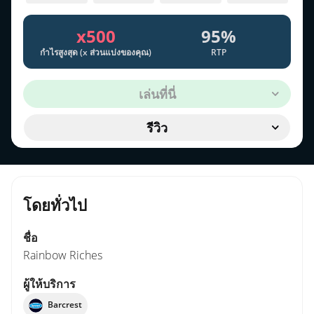
x500
95%
กำไรสูงสุด (x ส่วนแบ่งของคุณ)
RTP
เล่นที่นี่
รีวิว
โดยทั่วไป
ชื่อ
Rainbow Riches
ผู้ให้บริการ
Barcrest