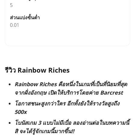
5
ส่วนแบ่งขั้นต่ำ
0.01
รีวิว Rainbow Riches
Rainbow Riches คือหนึ่งในเกมที่เป็นที่นิยมที่สุด
จากฝั่งอังกฤษ เปิดให้บริการโดยค่าย Barcrest
โอกาสชนะสูงกว่าใคร อีกทั้งยังให้รางวัลสูงถึง
500x
โบนัสเกม 3 แบบไม่มีเบื่อ ลองอ่านต่อในบทความนี้
สิ จะได้รู้จักเกมนี้มากขึ้น!!