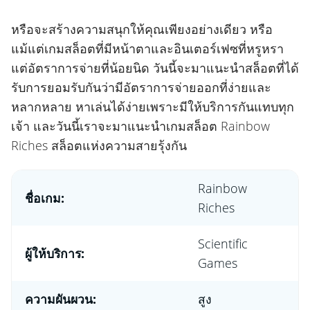
หรือจะสร้างความสนุกให้คุณเพียงอย่างเดียว หรือ
แม้แต่เกมสล็อตที่มีหน้าตาและอินเตอร์เฟซที่หรูหรา
แต่อัตราการจ่ายที่น้อยนิด วันนี้จะมาแนะนำสล็อตที่ได้
รับการยอมรับกันว่ามีอัตราการจ่ายออกที่ง่ายและ
หลากหลาย หาเล่นได้ง่ายเพราะมีให้บริการกันแทบทุก
เจ้า และวันนี้เราจะมาแนะนำเกมสล็อต Rainbow
Riches สล็อตแห่งความสายรุ้งกัน
Rainbow
ชื่อเกม:
Riches
Scientific
ผู้ให้บริการ:
Games
ความผันผวน:
สูง