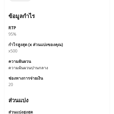
ข้อมูลกำไร
RTP
95%
กำไรสูงสุด (x ส่วนแบ่งของคุณ)
x500
ความผันผวน
ความผันผวนปานกลาง
ช่องทางการจ่ายเงิน
20
ส่วนแบ่ง
ส่วนแบ่งสูงสุด