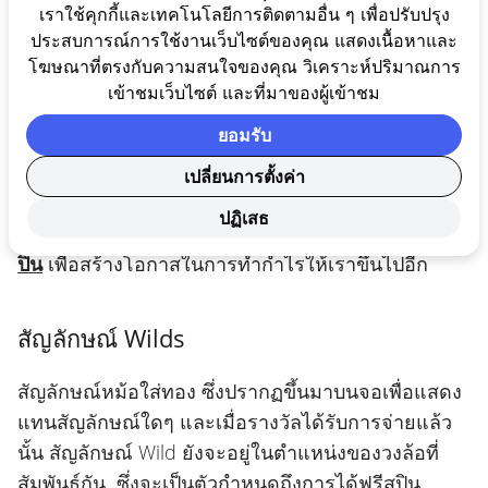
เราใช้คุกกี้และเทคโนโลยีการติดตามอื่น ๆ เพื่อปรับปรุง
ประสบการณ์การใช้งานเว็บไซต์ของคุณ แสดงเนื้อหาและ
สัญลักษณ์ Wilds และจุดเด่นอื่นๆของเกม
โฆษณาที่ตรงกับความสนใจของคุณ วิเคราะห์ปริมาณการ
เข้าชมเว็บไซต์ และที่มาของผู้เข้าชม
สำหรับเกมนี้ สัญลักษณ์ Wilds นั้นแทนด้วยรูปของหม้อ
ยอมรับ
ใส่ทอง ซึ่งสามารถแทนได้ทุกสัญลักษณ์ ยกเว้น
Scatter ซึ่งจะปรากฏในรูปแบบของฟีเจอร์ Rainbow
เปลี่ยนการตั้งค่า
Riches เท่านั้น และจากการทดสอบ ทุกๆ 20-30 สปิน
ปฏิเสธ
เราจะได้โบนัส อย่างน้อย 1 ครั้ง ซึ่งเราก็จะได้รับ
ฟรีส
ปิน
เพื่อสร้างโอกาสในการทำกำไรให้เราขึ้นไปอีก
สัญลักษณ์ Wilds
สัญลักษณ์หม้อใส่ทอง ซึ่งปรากฏขึ้นมาบนจอเพื่อแสดง
แทนสัญลักษณ์ใดๆ และเมื่อรางวัลได้รับการจ่ายแล้ว
นั้น สัญลักษณ์ Wild ยังจะอยู่ในตำแหน่งของวงล้อที่
สัมพันธ์กัน ซึ่งจะเป็นตัวกำหนดถึงการได้ฟรีสปิน