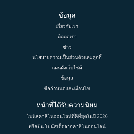
ข้อมูล
เกี่ยวกับเรา
ติดต่อเรา
ข่าว
นโยบายความเป็นส่วนตัวและคุกกี้
แผนผังเว็บไซต์
ข้อมูล
ข้อกำหนดและเงื่อนไข
หน้าที่ได้รับความนิยม
โบนัสคาสิโนออนไลน์ที่ดีที่สุดในปี 2026
ฟรีสปิน โบนัสเด็ดจากคาสิโนออนไลน์