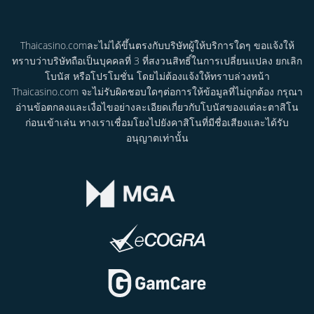
Thaicasino.comละไม่ได้ขึ้นตรงกับบริษัทผู้ให้บริการใดๆ ขอแจ้งให้
ทราบว่าบริษัทถือเป็นบุคคลที่ 3 ที่สงวนสิทธิ์ในการเปลี่ยนแปลง ยกเลิก
โบนัส หรือโปรโมชั่น โดยไม่ต้องแจ้งให้ทราบล่วงหน้า
Thaicasino.com จะไม่รับผิดชอบใดๆต่อการให้ข้อมูลที่ไม่ถูกต้อง กรุณา
อ่านข้อตกลงและเงื่อไขอย่างละเอียดเกี่ยวกับโบนัสของแต่ละตาสิโน
ก่อนเข้าเล่น ทางเราเชื่อมโยงไปยังคาสิโนที่มีชื่อเสียงและได้รับ
อนุญาตเท่านั้น