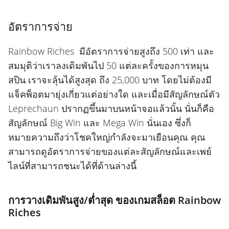
อัตราการจ่าย
Rainbow Riches มีอัตราการจ่ายสูงถึง 500 เท่า และ
สมมุติว่าเราลงเดิมพันไป 50 แต่ละครั้งของการหมุน
สปิน เราจะลุ้นได้สูงสุด ถึง 25,000 บาท โดยไม่ต้องมี
แจ็คพ็อตมายุ่งเกี่ยวแต่อย่างใด และเมื่อมีสัญลักษณ์ตัว
Leprechaun ปรากฏขึ้นมาบนหน้าจอแล้วนั้น นั่นก็คือ
สัญลักษณ์ Big Win และ Mega Win นั่นเอง ซึ่งก็
หมายความถึงว่าโชคใหญ่กำลังจะมาเยือนคุณ คุณ
สามารถดูอัตราการจ่ายของแต่ละสัญลักษณ์และเพย์
ไลน์ที่สามารถชนะได้ที่ด้านล่างนี้
การวางเดิมพันสูง/ต่ำสุด ของเกมสล็อต Rainbow
Riches