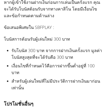
หากผู้เข้าใช้งานฝากเงินก่อนการเล่นเป็นครั้งแรก คุณ
จะได้รับโบนัสต้อนรับจากทางคาสิโน โดยมีเงื่อนไข
และข้อกำหนดตามด้านล่าง
ข้อเสนอพิเศษใน SBFPLAY :
โบนัสการต้อนรับผู้เล่นใหม่ 300 บาท
รับโบนัส 300 บาท จากการฝากเงินครั้งแรก มูลค่า
โบนัสสูงสุดที่จะได้รับคือ 300 บาท
เงื่อนไขที่กำหนดไว้คือการฝากขึ้นต่ำอยู่ที่ 100
บาท
สำหรับผู้เล่นใหม่ที่ไม่มีประวัติการฝากเงินมาก่อน
เท่านั้น
โปรโมชั่นอื่นๆ