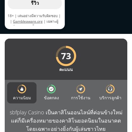
รีวิว
18+ | เล่นอย่างมีความรับผิดชอบ |
|
Gambleaware.org
| เฉพาะผู้
เล่นใหม่ | ฝากครั้งแรก 100% สูงสุด
$30,000 / 1 BTC + 25 ฟรีสปิน,
ฝากครั้งที่สอง 75% สูงสุด $30,000 /
1 BTC, ฝากครั้งที่สาม 50% สูงสุด
$30,000 / 1 BTC | กำหนดเงื่อนไข
73
การพนัน 35 เท่า | ฝากขั้นต่ำ $10 /
0.0003 BTC. |
กฏและเงื่อนไขที่
ต้องยอมรับ
คะแนน
ความนิยม
ข้อตกลง
การใช้งาน
บริการลูกค้า
sbfplay Casino เป็นคาสิโนออนไลน์ที่ค่อนข้างใหม่
แต่ก็มีเครื่องหมายของคาสิโนยอดนิยมในอนาคต
โดยเฉพาะอย่างยิ่งกับผู้เล่นชาวไทย