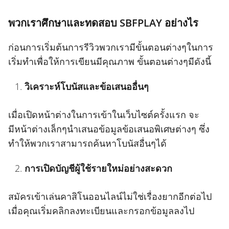
พวกเราศึกษาและทดสอบ SBFPLAY อย่างไร
ก่อนการเริ่มต้นการรีวิวพวกเรามีขั้นตอนต่างๆในการ
เริ่มทำเพื่อให้การเขียนมีคุณภาพ ขั้นตอนต่างๆมีดังนี้
วิเคราะห์โบนัสและข้อเสนออื่นๆ
เมื่อเปิดหน้าต่างในการเข้าในเว็บไซต์ครั้งแรก จะ
มีหน้าต่างเล็กๆนำเสนอข้อมูลข้อเสนอพิเศษต่างๆ ซึ่ง
ทำให้พวกเราสามารถค้นหาโบนัสอื่นๆได้
การเปิดบัญชีผู้ใช้รายใหม่อย่างสะดวก
สมัครเข้าเล่นคาสิโนออนไลน์ไม่ใช่เรื่องยากอีกต่อไป
เมื่อคุณเริ่มคลิกลงทะเบียนและกรอกข้อมูลลงไป