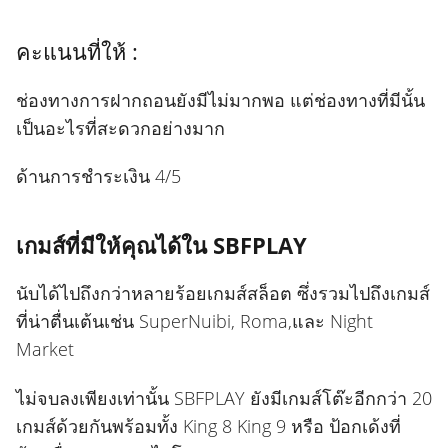
คะแนนที่ให้ :
ช่องทางการฝากถอนยังมีไม่มากพอ แต่ช่องทางที่มีนั้น
เป็นอะไรที่สะดวกอย่างมาก
ด้านการชำระเงิน 4/5
เกมส์ที่มีให้คุณได้ใน SBFPLAY
นับได้ไปถึงกว่าหลายร้อยเกมส์สล็อต ซึ่งรวมไปถึงเกมส์
ที่น่าตื่นเต้นเช่น SuperNuibi, Roma,และ Night
Market
ไม่จบลงเพียงเท่านั้น SBFPLAY ยังมีเกมส์โต๊ะอีกกว่า 20
เกมส์ด้วยกันพร้อมทั้ง King 8 King 9 หรือ ป้อกเด้งที่