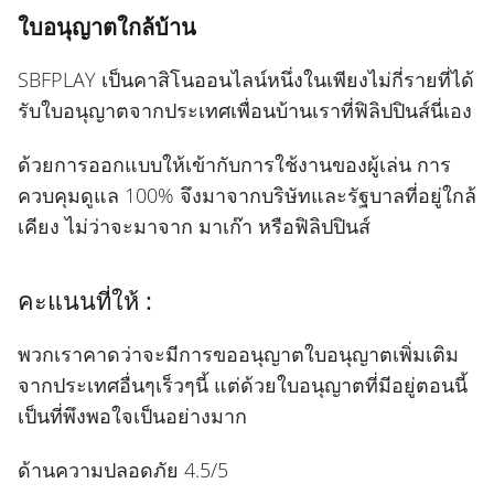
ใบอนุญาตใกล้บ้าน
SBFPLAY เป็นคาสิโนออนไลน์หนึ่งในเพียงไม่กี่รายที่ได้
รับใบอนุญาตจากประเทศเพื่อนบ้านเราที่ฟิลิปปินส์นี่เอง
ด้วยการออกแบบให้เข้ากับการใช้งานของผู้เล่น การ
ควบคุมดูแล 100% จึงมาจากบริษัทและรัฐบาลที่อยู่ใกล้
เคียง ไม่ว่าจะมาจาก มาเก๊า หรือฟิลิปปินส์
คะแนนที่ให้ :
พวกเราคาดว่าจะมีการขออนุญาตใบอนุญาตเพิ่มเติม
จากประเทศอื่นๆเร็วๆนี้ แต่ด้วยใบอนุญาตที่มีอยู่ตอนนี้
เป็นที่พึงพอใจเป็นอย่างมาก
ด้านความปลอดภัย 4.5/5