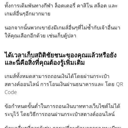
ทั้งการเดิมพันทางกีฬา ล็อตเตอรี่ คาสิโน สล็อต และ
เกมส์อื่นๆอีกมากมาย
นอกจากนั้นพวกเขายังมีเกมส์อื่นๆที่ไม่ซ้ำกับเจ้าอื่นมา
ให้คุณเลือกอีกด้วย เช่นเก็บตู้ปลา
ได้เวลาเก็บสถิติชัยชนะของคุณแล้วหรือยัง
และนี่คือสิ่งที่คุณต้องรู้เพิ่มเติม
เกมส์ทั้งหมดสามารถถอนเงินได้โดยผ่านกระเป๋า
สตางค์ออนไลน์ การโอนเงินผ่านธนาคารและ โดย QR
Code
ข้อกำหนดขั้นต่ำในการถอนเงินบาททางเว็บไซต์ไม่ได้
ระบุไว้ โดยวิธีการถอนผ่านกระเป๋าสตางค์ออนไลน์
ข้อมูลอื่นๆที่ควรรู้เช่น การเปลี่ยนข้อมูลการลงทะเบียน