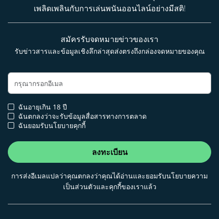
เพลิดเพลินกับการเล่นพนันออนไลน์อย่างมีสติ!
สมัครรับจดหมายข่าวของเรา
รับข่าวสารและข้อมูลเชิงลึกล่าสุดส่งตรงถึงกล่องจดหมายของคุณ
ฉันอายุเกิน 18 ปี
ฉันตกลงว่าจะรับข้อมูลสื่อสารทางการตลาด
ฉันยอมรับนโยบายคุกกี้
ลงทะเบียน
การส่งอีเมลแปลว่าคุณตกลงว่าคุณได้อ่านและยอมรับนโยบายความ
เป็นส่วนตัวและคุกกี้ของเราแล้ว