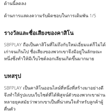
ด้านนี้ลดลง
ด้านการแสดงความรับผิดชอบในการเดิมพัน 1/5
รางวัลและชื่อเสียงของคาสิโน
SBFPLAY ถือเป็นคาสิโนที่ไม่ถึงกับใหม่เอี่ยมแต่ก็ไม่ได้
เก่าจนเกินไป ชื่อเสียงของพวกเขาจึงมีอยู่ในลักษณะ
หนึ่งซึ่งทำให้มีเว็บไซต์ลอกเลียนเกิดขึ้นมากมาย
บทสรุป
SBFPLAY เป็นคาสิโนออนไลน์ที่หนึ่งที่สร้างมาอย่างดี
จึงทำให้รูปแบบเว็บไซต์ที่ได้พิสูจน์ตัวของพวกเขาผ่าน
หลายยุคสมัยว่าพวกเขาเป็นที่น่าสนใจสำหรับลูกค้าผู้
ตื่นตัว