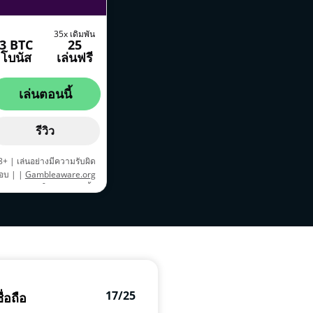
35x เดิมพัน
3 BTC
25
โบนัส
เล่นฟรี
เล่นตอนนี้
รีวิว
8+ | เล่นอย่างมีความรับผิด
อบ | |
Gambleaware.org
 เฉพาะผู้เล่นใหม่ | ฝากครั้ง
ก 100% สูงสุด $30,000 / 1
TC + 25 ฟรีสปิน, ฝากครั้งที่
อง 75% สูงสุด $30,000 / 1
BTC, ฝากครั้งที่สาม 50%
สูงสุด $30,000 / 1 BTC |
กำหนดเงื่อนไขการพนัน 35
เท่า | ฝากขั้นต่ำ $10 /
0003 BTC. |
กฏและเงื่อนไข
17/25
่อถือ
ที่ต้องยอมรับ