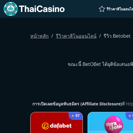
รีวิวคาสิโนออนไล
หน้าหลัก
รีวิวคาสิโนออนไลน์
รีวิว Betobet
ขณะนี้ BetOBet ได้ยุติข้อเสนอพิ
การเปิดเผยข้อมูลพันธมิตร (Affiliate Disclosure)
ที่ https://www.thaicasi
ของเราเป็นลิงก์พันธมิตร (Affiliate Links) ซึ่งหมายความว่าถ้าคุณคลิกและฝากเงินผ่
97