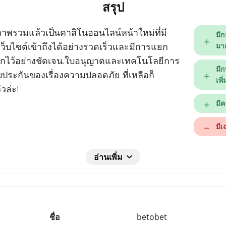
สรุป
าพรวมแล้วเป็นคาสิโนออนไลน์หน้าใหม่ที่มี
มี
 เว็บไซต์เข้าถึงได้อย่างรวดเร็วและมีการแยก
มา
ักไว้อย่างชัดเจน.ใบอนุญาตและเทคโนโลยีการ
มี
ับประกันของเรื่องความปลอดภัย ที่เหลือก็
เพิ
วล่ะ!
มี
มี
อ่านเพิ่ม
ชื่อ
betobet