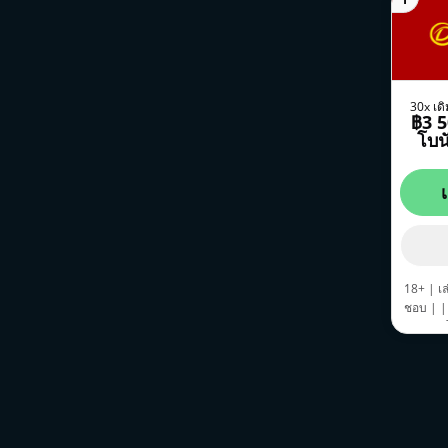
30x เดิ
฿3 
โบน
18+ | เล
ชอบ | 
| ผู้เล
ตรงกับ 
ต่ำ 300 
เท่า. |