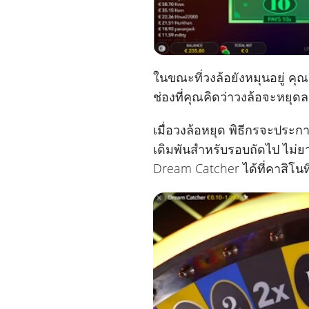
ในขณะที่วงล้อยังหมุนอยู่ คุ
ช่องที่คุณคิดว่าวงล้อจะหยุด
เมื่อวงล้อหยุด พิธีกรจะประก
เดิมพันสำหรับรอบถัดไป ไม่ยา
Dream Catcher ได้ที่คาสิโนที