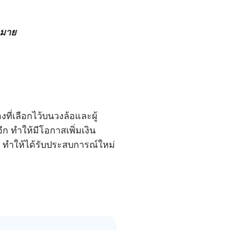
กมาย
ที่เลือกไว้บนวงล้อและผู้
ก ทำให้มีโอกาสเพิ่มเงิน
ิงๆ ทำให้ได้รับประสบการณ์ใหม่