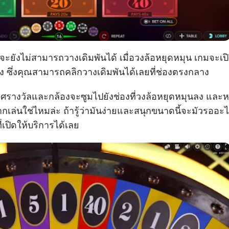
ณจะยังไม่สามารถวางเดิมพันได้ เมื่อวงล้อหยุดหมุน เกมจะเป
ลง ซึ่งคุณสามารถคลิกวางเดิมพันได้เลยที่ช่องตรงกลาง
าศรางวัลและกล้องจะซูมไปยังช่องที่วงล้อหยุดหมุนลง และห
กเล่นใช่ไหมล่ะ ถ้ารู้ว่ามันง่ายและสนุกขนาดนี้จะมัวรออะไ
่เปิดให้บริการได้เลย