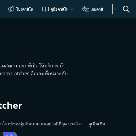
โปรคาสิโน
คู่มือคาสิโน
เกมคาสิโน
อดสดเกมแรกที่เปิดให้บริการ ถ้า
eam Catcher คือเกมที่เหมาะกับ
atcher
ดููเพิ่มเติม
ิม
91