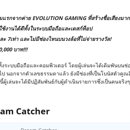
กมแรกจากค่าย EVOLUTION GAMING ที่สร้างชื่อเสียงมา
งานได้ดีทั้งในระบบมือถือและเดสก์ท็อป
ละ 7เท่า และไม่มีช่องไหนบนวงล้อที่ไม่จ่ายรางวัล!
00,000 บาท!!!
้งระบบมือถือและคอมพิวเตอร์ โดยผู้เล่นจะได้เดิมพันบนช่อง
 นอกจากตัวเลขธรรมดาแล้ว ยังมีช่องที่เป็นโบนัสตัวคูณอี
ี้ผู้เล่นจะได้มีปฏิสัมพันธ์กับผู้ดำเนินรายการซึ่งเป็นคนจร
am Catcher