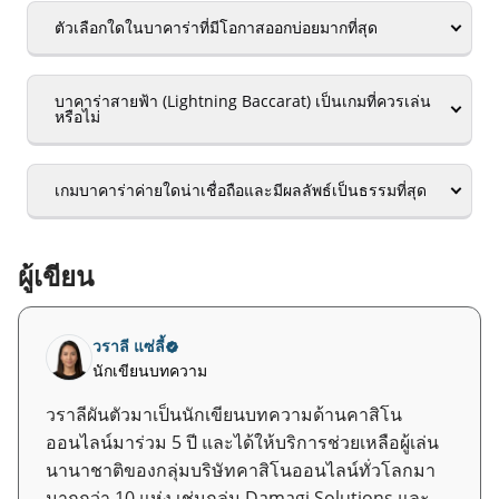
ตัวเลือกใดในบาคาร่าที่มีโอกาสออกบ่อยมากที่สุด
บาคาร่าสายฟ้า (Lightning Baccarat) เป็นเกมที่ควรเล่น
หรือไม่
เกมบาคาร่าค่ายใดน่าเชื่อถือและมีผลลัพธ์เป็นธรรมที่สุด
ผู้เขียน
วราลี แซ่ลี้
นักเขียนบทความ
วราลีผันตัวมาเป็นนักเขียนบทความด้านคาสิโน
ออนไลน์มาร่วม 5 ปี และได้ให้บริการช่วยเหลือผู้เล่น
นานาชาติของกลุ่มบริษัทคาสิโนออนไลน์ทั่วโลกมา
มากกว่า 10 แห่ง เช่นกลุ่ม Damagi Solutions และ