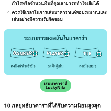
กำไรหรือจำนวนเงินที่คุณสามารถทำใจเสียได้
ควรใช้เวลาในการเล่นบาคาร่าแต่พอประมาณและ
เล่นอย่างมีความรับผิดชอบ
เล่นบาคาร่าที่
LuckyNiki
10 กลยุทธ์บาคาร่าที่ได้รับความนิยมสูงสุด