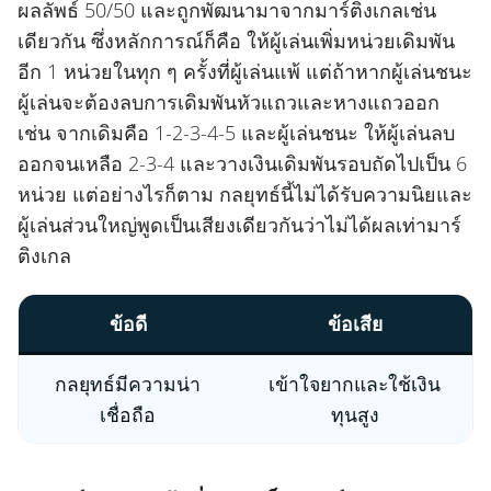
ผลลัพธ์ 50/50 และถูกพัฒนามาจากมาร์ติงเกลเช่น
เดียวกัน ซึ่งหลักการณ์ก็คือ ให้ผู้เล่นเพิ่มหน่วยเดิมพัน
อีก 1 หน่วยในทุก ๆ ครั้งที่ผู้เล่นแพ้ แต่ถ้าหากผู้เล่นชนะ
ผู้เล่นจะต้องลบการเดิมพันหัวแถวและหางแถวออก
เช่น จากเดิมคือ 1-2-3-4-5 และผู้เล่นชนะ ให้ผู้เล่นลบ
ออกจนเหลือ 2-3-4 และวางเงินเดิมพันรอบถัดไปเป็น 6
หน่วย แต่อย่างไรก็ตาม กลยุทธ์นี้ไม่ได้รับความนิยและ
ผู้เล่นส่วนใหญ่พูดเป็นเสียงเดียวกันว่าไม่ได้ผลเท่ามาร์
ติงเกล
ข้อดี
ข้อเสีย
กลยุทธ์มีความน่า
เข้าใจยากและใช้เงิน
เชื่อถือ
ทุนสูง