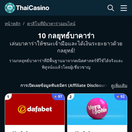
หน้าหลัก
คาสิโนที่มีบาคาร่าออนไลน์
10 กลยุทธ์บาคาร่า
เล่นบาคาร่าให้ชนะเจ้ามือและได้เงินระยะยาวด้วย
กลยุทธ์!
รวมกลยุทธ์บาคาร่าที่มีพื้นฐานมาจากคณิตศาสตร์ที่ใช้ได้จริงและ
พิสูจน์แแล้วโดยผู้เชี่ยวชาญ
การเปิดเผยข้อมูลพันธมิตร (Affiliate Disclosure)
ที่
ดููเพิ่มเติม
https://www.thaicasino.com/ เราตั้งใจคัดสรรข้อเสนอจากคาสิโน
97
92
1
2
ออนไลน์ที่ตอบโจทย์ของผู้เล่นแต่ละคนอย่างดีที่สุด บางลิงก์บน
เว็บไซต์ของเราเป็นลิงก์พันธมิตร (Affiliate Links) ซึ่งหมายความว่าถ้า
คุณคลิกและฝากเงินผ่านลิงก์เหล่านั้น ทาง
https://www.thaicasino.com/ อาจได้รับค่าคอมมิชชั่น แต่จะไม่มีค่า
ใช้จ่ายใด ๆ เพิ่มเติมสำหรับคุณ