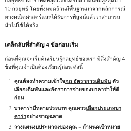
กลยุทธ์บาคาร่าที่ดีที่สุดและได้รับความนิยมสูงสุดมา
10 กลยุทธ์ โดยทั้งหมดล้วนมีพื้นฐานมาจากหลักการณ์
ทางคณิตศาสตร์และได้รับการพิสูจน์แล้วว่าสามารถ
นำไปใช้ได้จริง
เคล็ดลับที่สำคัญ 4 ข้อก่อนเริ่ม
ก่อนที่คุณจะเริ่มต้นเรียนรู้กลยุทธ์ของเรา มีสิ่งสำคัญ 4
ข้อที่คุณจำเป็นต้องเรียนรู้ก่อน ดังนี้
คุณต้องทำความเข้าใจ
กฎ อัตราการเดิมพัน
ตัว
เลือกเดิมพันและอัตราการจ่ายของบาคาร่าให้ดี
ก่อน
บาคาร่ามีหลายประเภท คุณควร
เลือกประเภทบา
คาร่า
อย่างชาญฉลาด
วางแผนงบประมาณของคุณ – กำหนดเป้าหมาย