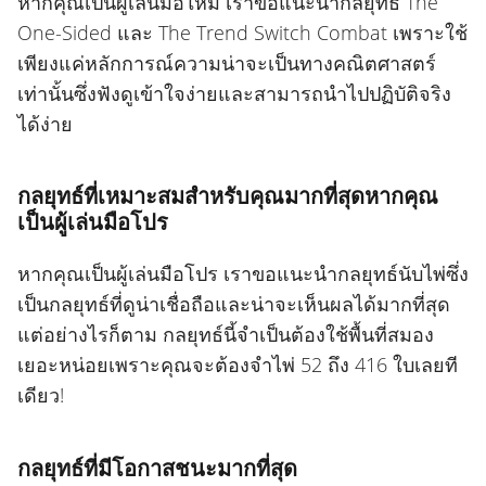
หากคุณเป็นผู้เล่นมือใหม่ เราขอแนะนำกลยุทธ์ The
One-Sided และ The Trend Switch Combat เพราะใช้
เพียงแค่หลักการณ์ความน่าจะเป็นทางคณิตศาสตร์
เท่านั้นซึ่งฟังดูเข้าใจง่ายและสามารถนำไปปฏิบัติจริง
ได้ง่าย
กลยุทธ์ที่เหมาะสมสำหรับคุณมากที่สุดหากคุณ
เป็นผู้เล่นมือโปร
หากคุณเป็นผู้เล่นมือโปร เราขอแนะนำกลยุทธ์นับไพ่ซึ่ง
เป็นกลยุทธ์ที่ดูน่าเชื่อถือและน่าจะเห็นผลได้มากที่สุด
แต่อย่างไรก็ตาม กลยุทธ์นี้จำเป็นต้องใช้พื้นที่สมอง
เยอะหน่อยเพราะคุณจะต้องจำไพ่ 52 ถึง 416 ใบเลยที
เดียว!
กลยุทธ์ที่มีโอกาสชนะมากที่สุด