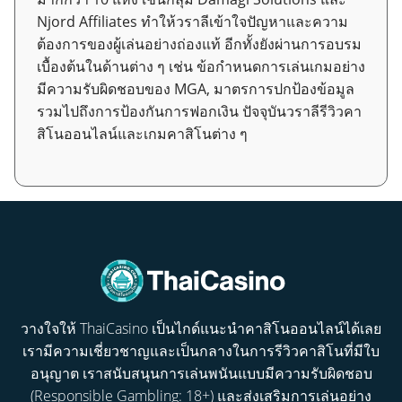
Njord Affiliates ทำให้วราลีเข้าใจปัญหาและความ
ต้องการของผู้เล่นอย่างถ่องแท้ อีกทั้งยังผ่านการอบรม
เบื้องต้นในด้านต่าง ๆ เช่น ข้อกำหนดการเล่นเกมอย่าง
มีความรับผิดชอบของ MGA, มาตรการปกป้องข้อมูล
รวมไปถึงการป้องกันการฟอกเงิน ปัจจุบันวราลีรีวิวคา
สิโนออนไลน์และเกมคาสิโนต่าง ๆ
วางใจให้ ThaiCasino เป็นไกด์แนะนำคาสิโนออนไลน์ได้เลย
เรามีความเชี่ยวชาญและเป็นกลางในการรีวิวคาสิโนที่มีใบ
อนุญาต เราสนับสนุนการเล่นพนันแบบมีความรับผิดชอบ
(Responsible Gambling: 18+) และส่งเสริมการเล่นอย่าง