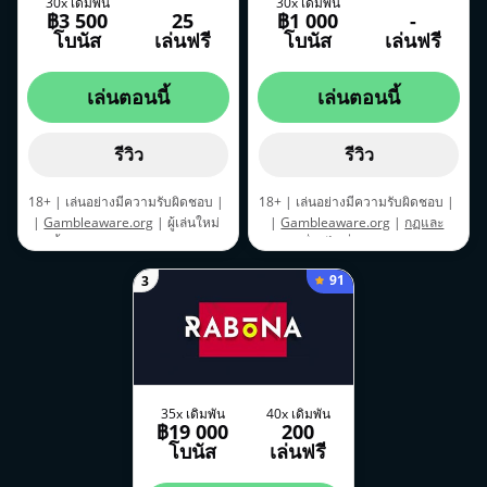
30x เดิมพัน
30x เดิมพัน
฿3 500
25
฿1 000
-
โบนัส
เล่นฟรี
โบนัส
เล่นฟรี
เล่นตอนนี้
เล่นตอนนี้
รีวิว
รีวิว
18+ | เล่นอย่างมีความรับผิดชอบ |
18+ | เล่นอย่างมีความรับผิดชอบ |
|
Gambleaware.org
| ผู้เล่นใหม่
|
Gambleaware.org
|
กฏและ
เท่านั้น | 100% ตรงกับ 3,500 บาท
เงื่อนไขที่ต้องยอมรับ
| ฝากขั้นต่ำ 300 บาท | การเดิมพัน
91
3
10 เท่า. |
กฏและเงื่อนไขที่ต้อง
ยอมรับ
35x เดิมพัน
40x เดิมพัน
฿19 000
200
โบนัส
เล่นฟรี