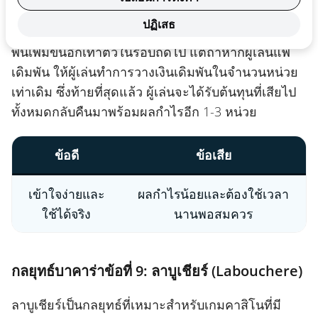
50/50 เช่นเดียวกัน แต่กลุยทธ์นี้จะแตกต่างจากมาร์ติง
ปฏิเสธ
เกลคือ หากผู้เล่นชนะเดิมพัน ผู้เล่นจะต้องวางเงินเดิม
พันเพิ่มขึ้นอีกเท่าตัวในรอบถัดไป แต่ถ้าหากผู้เล่นแพ้
เดิมพัน ให้ผู้เล่นทำการวางเงินเดิมพันในจำนวนหน่วย
เท่าเดิม ซึ่งท้ายที่สุดแล้ว ผู้เล่นจะได้รับต้นทุนที่เสียไป
ทั้งหมดกลับคืนมาพร้อมผลกำไรอีก 1-3 หน่วย
ข้อดี
ข้อเสีย
เข้าใจง่ายและ
ผลกำไรน้อยและต้องใช้เวลา
ใช้ได้จริง
นานพอสมควร
กลยุทธ์บาคาร่าข้อที่ 9: ลาบูเชียร์ (Labouchere)
ลาบูเชียร์เป็นกลยุทธ์ที่เหมาะสำหรับเกมคาสิโนที่มี