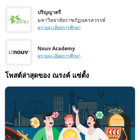
ปริญญาตรี
มหาวิทยาลัยราชภัฏนครสวรรค์
ดูรายละเอียดการศึกษา
Nouv Academy
ดูรายละเอียดการศึกษา
โพสต์ล่าสุดของ ณรงค์ แซ่ตั้ง