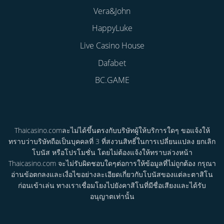
Vera&John
HappyLuke
Live Casino House
Dafabet
BC.GAME
Thaicasino.comละไม่ได้ขึ้นตรงกับบริษัทผู้ให้บริการใดๆ ขอแจ้งให้
ทราบว่าบริษัทถือเป็นบุคคลที่ 3 ที่สงวนสิทธิ์ในการเปลี่ยนแปลง ยกเลิก
โบนัส หรือโปรโมชั่น โดยไม่ต้องแจ้งให้ทราบล่วงหน้า
Thaicasino.com จะไม่รับผิดชอบใดๆต่อการให้ข้อมูลที่ไม่ถูกต้อง กรุณา
อ่านข้อตกลงและเงื่อไขอย่างละเอียดเกี่ยวกับโบนัสของแต่ละตาสิโน
ก่อนเข้าเล่น ทางเราเชื่อมโยงไปยังคาสิโนที่มีชื่อเสียงและได้รับ
อนุญาตเท่านั้น