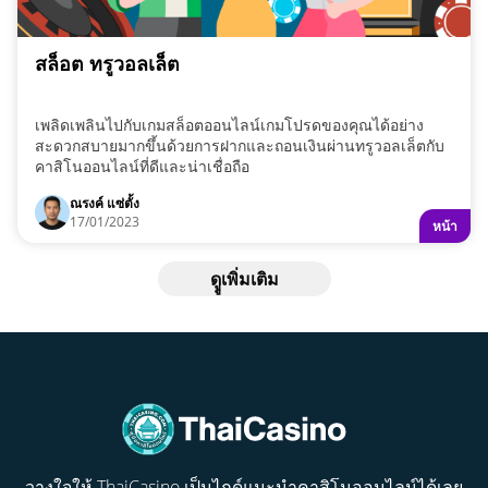
สล็อต ทรูวอลเล็ต
เพลิดเพลินไปกับเกมสล็อตออนไลน์เกมโปรดของคุณได้อย่าง
สะดวกสบายมากขึ้นด้วยการฝากและถอนเงินผ่านทรูวอลเล็ตกับ
คาสิโนออนไลน์ที่ดีและน่าเชื่อถือ
ณรงค์ แซ่ตั้ง
17/01/2023
หน้า
ดููเพิ่มเติม
วางใจให้ ThaiCasino เป็นไกด์แนะนำคาสิโนออนไลน์ได้เลย