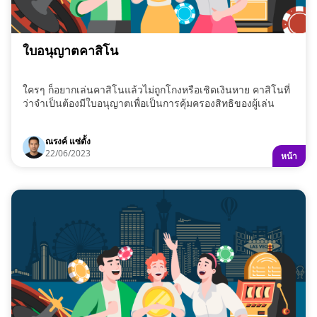
ใบอนุญาตคาสิโน
ใครๆ ก็อยากเล่นคาสิโนแล้วไม่ถูกโกงหรือเชิดเงินหาย คาสิโนที่
ว่าจำเป็นต้องมีใบอนุญาตเพื่อเป็นการคุ้มครองสิทธิของผู้เล่น
ณรงค์ แซ่ตั้ง
22/06/2023
หน้า