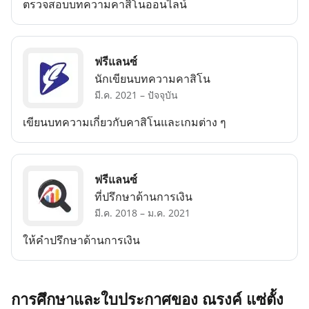
ตรวจสอบบทความคาสิโนออนไลน์
ฟรีแลนซ์
นักเขียนบทความคาสิโน
มี.ค. 2021 – ปัจจุบัน
เขียนบทความเกี่ยวกับคาสิโนและเกมต่าง ๆ
ฟรีแลนซ์
ที่ปรึกษาด้านการเงิน
มี.ค. 2018 – ม.ค. 2021
ให้คำปรึกษาด้านการเงิน
การศึกษาและใบประกาศของ ณรงค์ แซ่ตั้ง