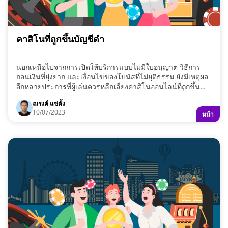
คาสิโนที่ถูกขึ้นบัญชีดำ
นอกเหนือไปจากการเปิดให้บริการแบบไม่มีใบอนุญาต วิธีการ
ถอนเงินที่ยุ่งยาก และเงื่อนไขของโบนัสที่ไม่ยุติธรรม ยังมีเหตุผล
อีกหลายประการที่ผู้เล่นควรหลีกเลี่ยงคาสิโนออนไลน์ที่ถูกขึ้น
บัญชีดำ
ณรงค์ แซ่ตั้ง
10/07/2023
หน้า