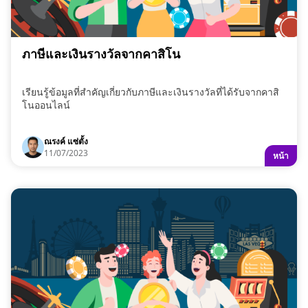
ภาษีและเงินรางวัลจากคาสิโน
เรียนรู้ข้อมูลที่สำคัญเกี่ยวกับภาษีและเงินรางวัลที่ได้รับจากคาสิ
โนออนไลน์
ณรงค์ แซ่ตั้ง
11/07/2023
หน้า